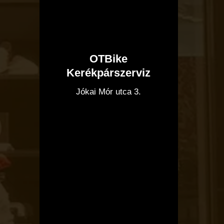
OTBike
Kerékpárszerviz
I
Jókai Mór utca 3.