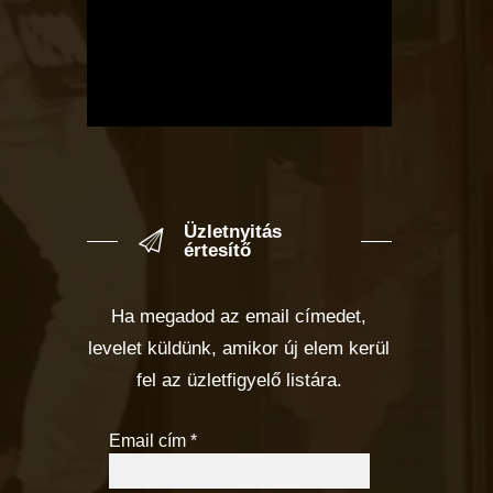
Üzletnyitás
értesítő
Ha megadod az email címedet,
levelet küldünk, amikor új elem kerül
fel az üzletfigyelő listára.
Email cím
*