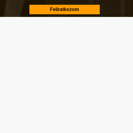
Városképi és gazdasági témák
Eger első blogján, 2006 óta