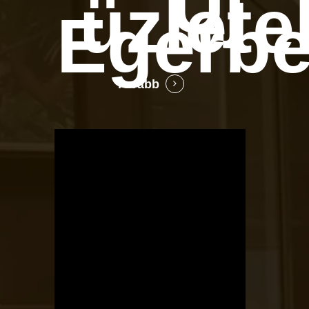
Új
üzlete
Egerb
Tovább
OTBike
Kerékpárszerviz