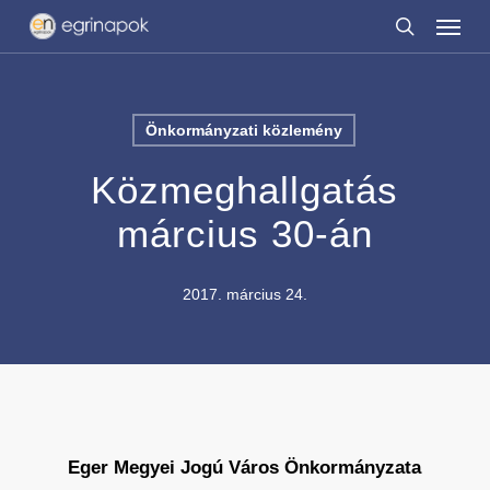
Menu
Skip
to
search
main
content
Önkormányzati közlemény
Közmeghallgatás
március 30-án
2017. március 24.
Eger Megyei Jogú Város Önkormányzata