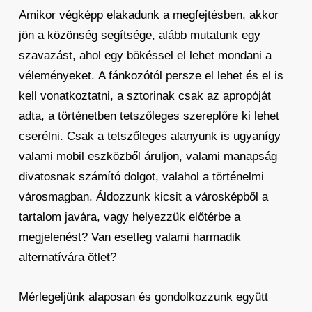
Amikor végképp elakadunk a megfejtésben, akkor
jön a közönség segítsége, alább mutatunk egy
szavazást, ahol egy bökéssel el lehet mondani a
véleményeket. A fánkozótól persze el lehet és el is
kell vonatkoztatni, a sztorinak csak az apropóját
adta, a történetben tetszőleges szereplőre ki lehet
cserélni. Csak a tetszőleges alanyunk is ugyanígy
valami mobil eszközből áruljon, valami manapság
divatosnak számító dolgot, valahol a történelmi
városmagban. Áldozzunk kicsit a városképből a
tartalom javára, vagy helyezzük előtérbe a
megjelenést? Van esetleg valami harmadik
alternatívára ötlet?
Mérlegeljünk alaposan és gondolkozzunk együtt