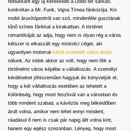
felbukkant egy új kereskedő a Dobó tér sarkán,
konkrétan a Mr. Funk, Vajna Tímea fánkozója. Kis
mobil árusítópontról van szó, mindenféle gusztának
tűnő színes fánkkal a kirakatban. A történet
romantikáját az adja, hogy nem is olyan rég a város
kétszer is elkaszált egy miskolci céget, aki
ugyanilyen motorral
kávét szeretett volna árulni
nálunk. Az indok akkor az volt, hogy nem illik a
történelmi város képébe a vállalkozás. A személyi
kérdéseket jóhiszeműen hagyjuk és könyveljük el,
hogy a két vállalkozás esetében az lehetett a
különbség, hogy most fesztivál van a városban és
több mindent szabad, a kávézós meg békeidőben
árult volna, amikor nem lehet ennyi mindent,
ráadásul ő nem is csak pár napig állt volna kint,
hanem egy egész szezonban. Lényeg, hogy most