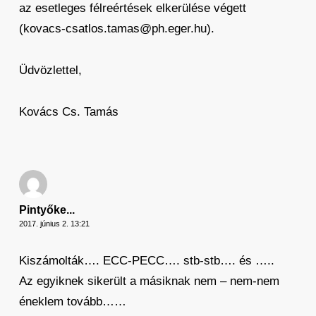
az esetleges félreértések elkerülése végett
(kovacs-csatlos.tamas@ph.eger.hu).
Üdvözlettel,
Kovács Cs. Tamás
Pintyőke...
2017. június 2. 13:21
Kiszámolták…. ECC-PECC…. stb-stb…. és …..
Az egyiknek sikerült a másiknak nem – nem-nem
éneklem tovább……