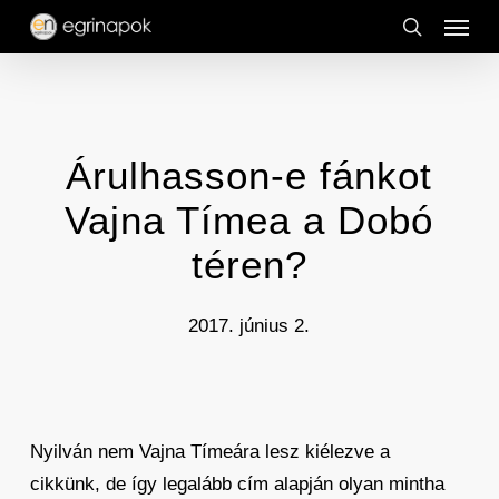
Menu
Skip
to
search
main
content
Árulhasson-e fánkot
Vajna Tímea a Dobó
téren?
2017. június 2.
Nyilván nem Vajna Tímeára lesz kiélezve a
cikkünk, de így legalább cím alapján olyan mintha