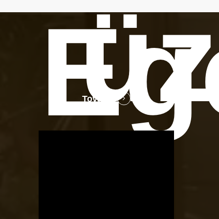
üz
Eg
Tovább
OTBike
Kerékpárszerviz