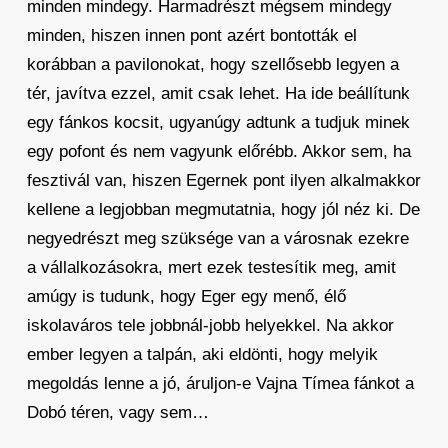
minden mindegy. Harmadrészt mégsem mindegy
minden, hiszen innen pont azért bontották el
korábban a pavilonokat, hogy szellősebb legyen a
tér, javítva ezzel, amit csak lehet. Ha ide beállítunk
egy fánkos kocsit, ugyanúgy adtunk a tudjuk minek
egy pofont és nem vagyunk előrébb. Akkor sem, ha
fesztivál van, hiszen Egernek pont ilyen alkalmakkor
kellene a legjobban megmutatnia, hogy jól néz ki. De
negyedrészt meg szüksége van a városnak ezekre
a vállalkozásokra, mert ezek testesítik meg, amit
amúgy is tudunk, hogy Eger egy menő, élő
iskolaváros tele jobbnál-jobb helyekkel. Na akkor
ember legyen a talpán, aki eldönti, hogy melyik
megoldás lenne a jó, áruljon-e Vajna Tímea fánkot a
Dobó téren, vagy sem…