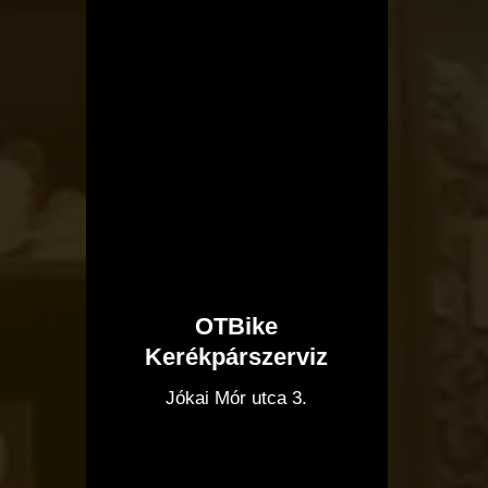
OTBike
Kerékpárszerviz
I
Jókai Mór utca 3.