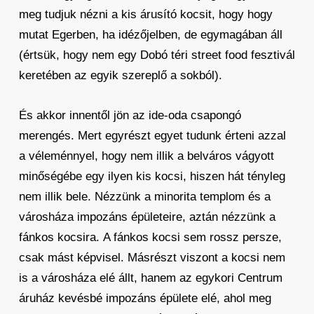
meg tudjuk nézni a kis árusító kocsit, hogy hogy
mutat Egerben, ha idézőjelben, de egymagában áll
(értsük, hogy nem egy Dobó téri street food fesztivál
keretében az egyik szereplő a sokból).
És akkor innentől jön az ide-oda csapongó
merengés. Mert egyrészt egyet tudunk érteni azzal
a véleménnyel, hogy nem illik a belváros vágyott
minőségébe egy ilyen kis kocsi, hiszen hát tényleg
nem illik bele. Nézzünk a minorita templom és a
városháza impozáns épületeire, aztán nézzünk a
fánkos kocsira. A fánkos kocsi sem rossz persze,
csak mást képvisel. Másrészt viszont a kocsi nem
is a városháza elé állt, hanem az egykori Centrum
áruház kevésbé impozáns épülete elé, ahol meg