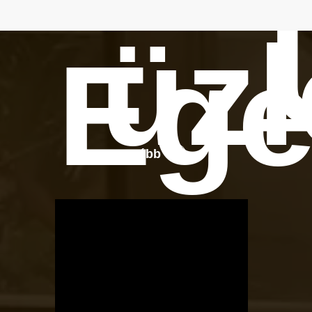
üzl
Ege
Tovább
OTBike
Kerékpárszerviz