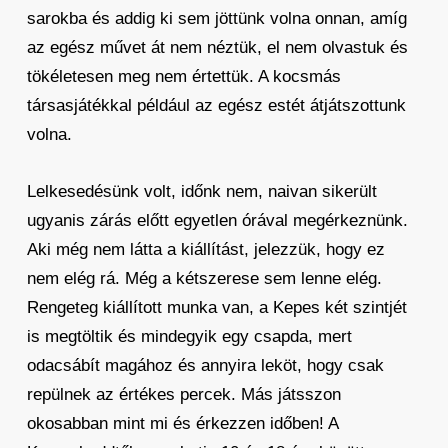
sarokba és addig ki sem jöttünk volna onnan, amíg
az egész művet át nem néztük, el nem olvastuk és
tökéletesen meg nem értettük. A kocsmás
társasjátékkal például az egész estét átjátszottunk
volna.
Lelkesedésünk volt, időnk nem, naivan sikerült
ugyanis zárás előtt egyetlen órával megérkeznünk.
Aki még nem látta a kiállítást, jelezzük, hogy ez
nem elég rá. Még a kétszerese sem lenne elég.
Rengeteg kiállított munka van, a Kepes két szintjét
is megtöltik és mindegyik egy csapda, mert
odacsábít magához és annyira leköt, hogy csak
repülnek az értékes percek. Más játsszon
okosabban mint mi és érkezzen időben! A