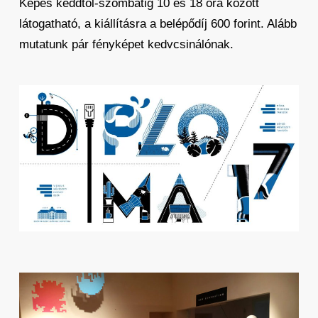
Kepes keddtől-szombatig 10 és 18 óra között
látogatható, a kiállításra a belépődíj 600 forint. Alább
mutatunk pár fényképet kedvcsinálónak.