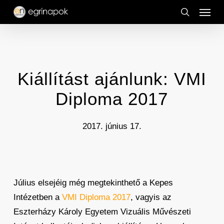
Menu
Skip
to
search
main
content
Kiállítást ajánlunk: VMI
Diploma 2017
2017. június 17.
Július elsejéig még megtekinthető a Kepes
Intézetben a
VMI Diploma 2017
, vagyis az
Eszterházy Károly Egyetem Vizuális Művészeti