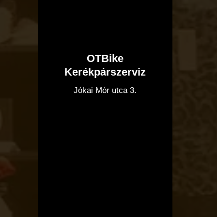
OTBike
Kerékpárszerviz
I
Jókai Mór utca 3.