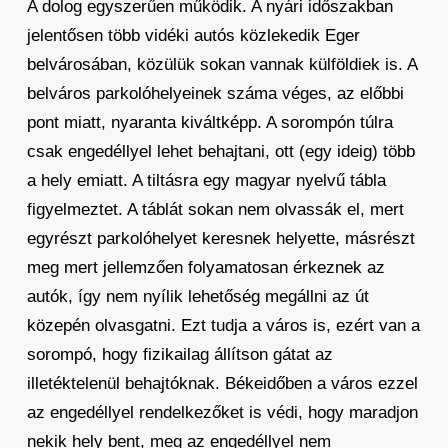
A dolog egyszerűen működik. A nyári időszakban
jelentősen több vidéki autós közlekedik Eger
belvárosában, közülük sokan vannak külföldiek is. A
belváros parkolóhelyeinek száma véges, az előbbi
pont miatt, nyaranta kiváltképp. A sorompón túlra
csak engedéllyel lehet behajtani, ott (egy ideig) több
a hely emiatt. A tiltásra egy magyar nyelvű tábla
figyelmeztet. A táblát sokan nem olvassák el, mert
egyrészt parkolóhelyet keresnek helyette, másrészt
meg mert jellemzően folyamatosan érkeznek az
autók, így nem nyílik lehetőség megállni az út
közepén olvasgatni. Ezt tudja a város is, ezért van a
sorompó, hogy fizikailag állítson gátat az
illetéktelenül behajtóknak. Békeidőben a város ezzel
az engedéllyel rendelkezőket is védi, hogy maradjon
nekik hely bent, meg az engedéllyel nem