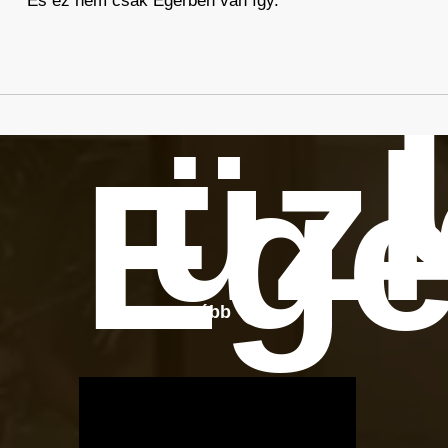
És ez nem csak Egerben van így.
üzl
Ege
Tovább
OTBike
Kerékpárszerviz