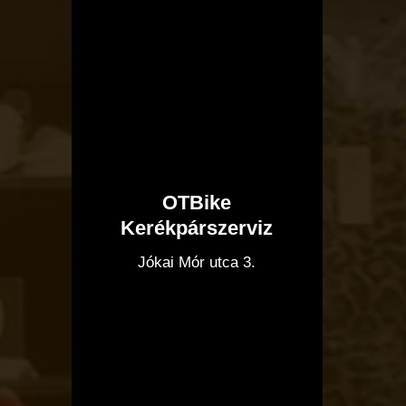
OTBike
Kerékpárszerviz
I
Jókai Mór utca 3.