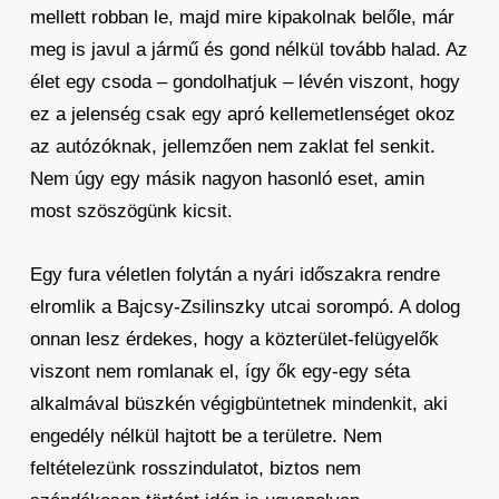
mellett robban le, majd mire kipakolnak belőle, már
meg is javul a jármű és gond nélkül tovább halad. Az
élet egy csoda – gondolhatjuk – lévén viszont, hogy
ez a jelenség csak egy apró kellemetlenséget okoz
az autózóknak, jellemzően nem zaklat fel senkit.
Nem úgy egy másik nagyon hasonló eset, amin
most szöszögünk kicsit.
Egy fura véletlen folytán a nyári időszakra rendre
elromlik a Bajcsy-Zsilinszky utcai sorompó. A dolog
onnan lesz érdekes, hogy a közterület-felügyelők
viszont nem romlanak el, így ők egy-egy séta
alkalmával büszkén végigbüntetnek mindenkit, aki
engedély nélkül hajtott be a területre. Nem
feltételezünk rosszindulatot, biztos nem