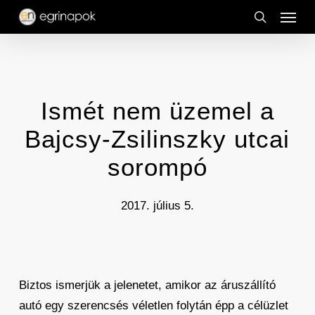
Menu
Skip
to
search
main
content
Ismét nem üzemel a
Bajcsy-Zsilinszky utcai
sorompó
2017. július 5.
Biztos ismerjük a jelenetet, amikor az áruszállító
autó egy szerencsés véletlen folytán épp a célüzlet