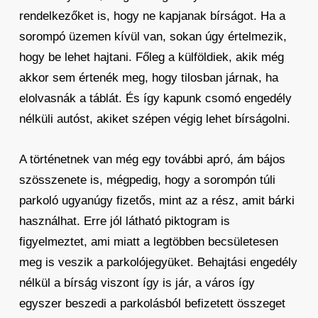
rendelkezőket is, hogy ne kapjanak bírságot. Ha a
sorompó üzemen kívül van, sokan úgy értelmezik,
hogy be lehet hajtani. Főleg a külföldiek, akik még
akkor sem értenék meg, hogy tilosban járnak, ha
elolvasnák a táblát. És így kapunk csomó engedély
nélküli autóst, akiket szépen végig lehet bírságolni.
A történetnek van még egy további apró, ám bájos
szösszenete is, mégpedig, hogy a sorompón túli
parkoló ugyanúgy fizetős, mint az a rész, amit bárki
használhat. Erre jól látható piktogram is
figyelmeztet, ami miatt a legtöbben becsületesen
meg is veszik a parkolójegyüket. Behajtási engedély
nélkül a bírság viszont így is jár, a város így
egyszer beszedi a parkolásból befizetett összeget