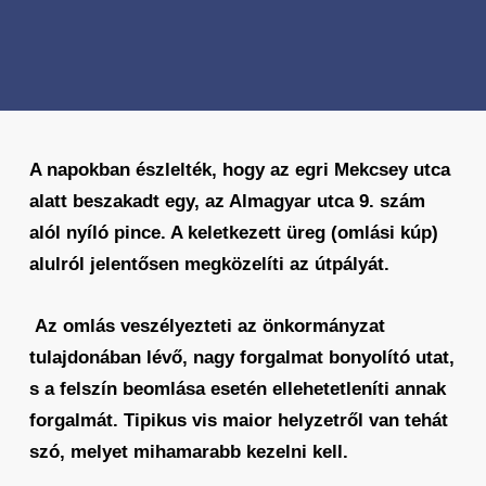
A napokban észlelték, hogy az egri Mekcsey utca
alatt beszakadt egy, az Almagyar utca 9. szám
alól nyíló pince. A keletkezett üreg (omlási kúp)
alulról jelentősen megközelíti az útpályát.
Az omlás veszélyezteti az önkormányzat
tulajdonában lévő, nagy forgalmat bonyolító utat,
s a felszín beomlása esetén ellehetetleníti annak
forgalmát. Tipikus vis maior helyzetről van tehát
szó, melyet mihamarabb kezelni kell.