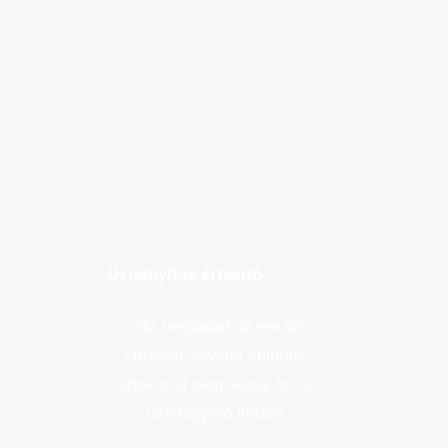
Üzletnyitás értesítő
Ha megadod az email
címedet, levelet küldünk,
amikor új elem kerül fel az
üzletfigyelő listára.