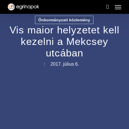
Menu
Skip
to
search
Önkormányzati közlemény
main
Vis maior helyzetet kell
content
kezelni a Mekcsey
utcában
2017. július 6.