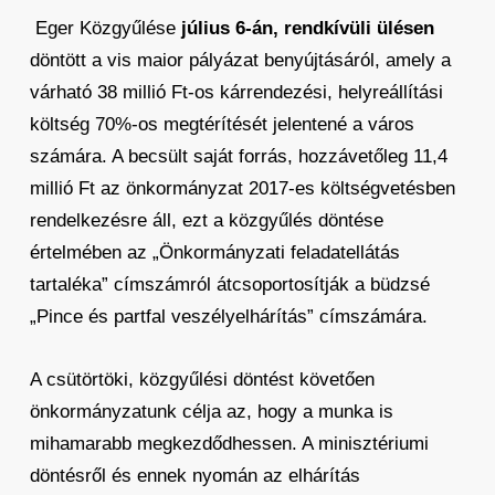
Eger Közgyűlése
július 6-án, rendkívüli ülésen
döntött a vis maior pályázat benyújtásáról, amely a
várható 38 millió Ft-os kárrendezési, helyreállítási
költség 70%-os megtérítését jelentené a város
számára. A becsült saját forrás, hozzávetőleg 11,4
millió Ft az önkormányzat 2017-es költségvetésben
rendelkezésre áll, ezt a közgyűlés döntése
értelmében az „Önkormányzati feladatellátás
tartaléka” címszámról átcsoportosítják a büdzsé
„Pince és partfal veszélyelhárítás” címszámára.
A csütörtöki, közgyűlési döntést követően
önkormányzatunk célja az, hogy a munka is
mihamarabb megkezdődhessen. A minisztériumi
döntésről és ennek nyomán az elhárítás