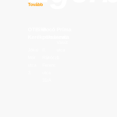
Tovább
OTBike
Bocó
Príma
OTBike
Bocó
Príma
Kerékpárszerviz
cukrászata
Kerékpárszerviz
cukrászata
Vasút
Jókai
II.
utca
Mór
Rákóczi
1.
utca
Ferenc
3.
utca
31/A