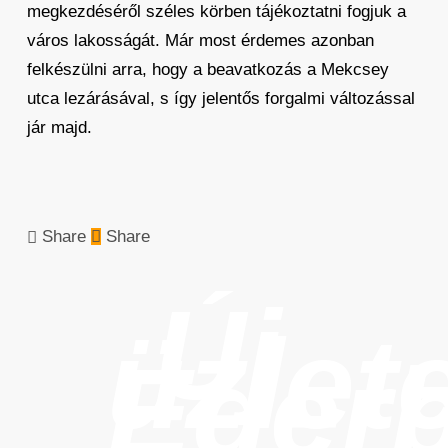
megkezdéséről széles körben tájékoztatni fogjuk a
város lakosságát. Már most érdemes azonban
felkészülni arra, hogy a beavatkozás a Mekcsey
utca lezárásával, s így jelentős forgalmi változással
jár majd.
Share
Share
Új
üzlet
Eger