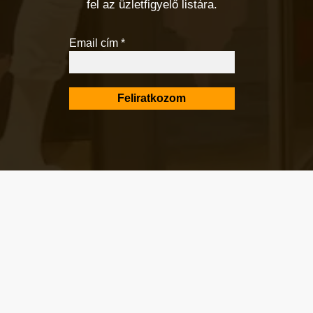
fel az üzletfigyelő listára.
Email cím
*