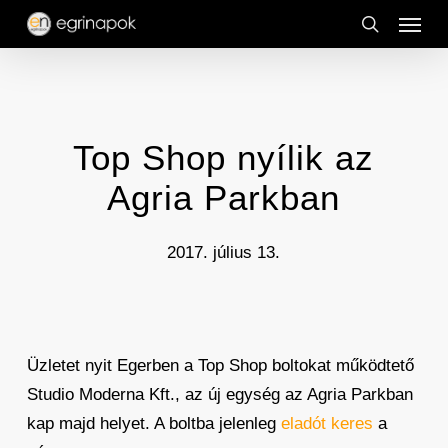
Menu
Skip
to
search
main
content
Top Shop nyílik az
Agria Parkban
2017. július 13.
Üzletet nyit Egerben a Top Shop boltokat működtető
Studio Moderna Kft., az új egység az Agria Parkban
kap majd helyet. A boltba jelenleg
eladót keres
a