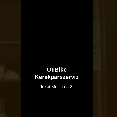
OTBike
Kerékpárszerviz
I
Jókai Mór utca 3.