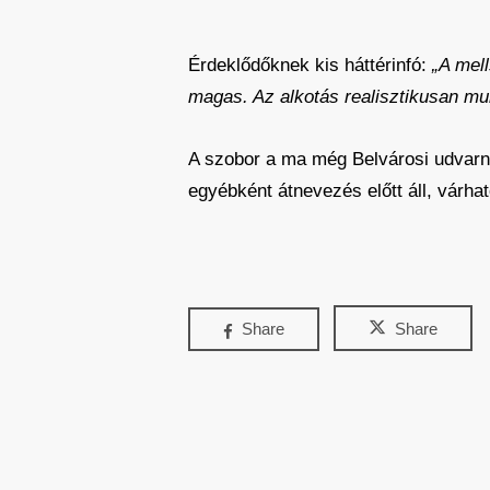
Érdeklődőknek kis háttérinfó:
„A mel
magas. Az alkotás realisztikusan mun
A szobor a ma még Belvárosi udvarna
egyébként átnevezés előtt áll, várha
Share
Share