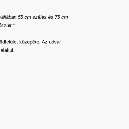
 vállában 55 cm széles és 75 cm
szült.”
ldfelület közepére. Az udvar
alakul.