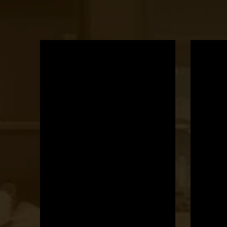
OTBike
Kerékpárszerviz