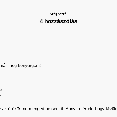
Szólj hozzá!
4 hozzászólás
 már meg könyörgöm!
ta
7
az örökös nem enged be senkit. Annyit elértek, hogy kívülről