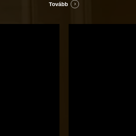
Tovább
Bocó
Príma
cukrászata