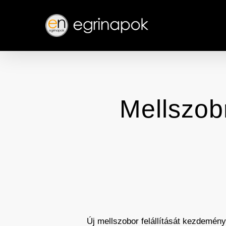
Skip
to
main
content
Mellszob
Új mellszobor felállítását kezdemén