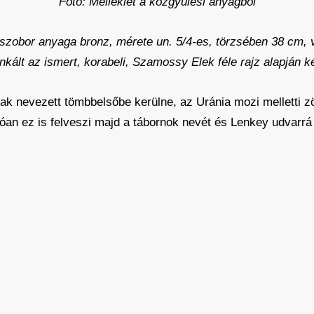
Fotó: Melléklet a közgyűlési anyagból
lszobor anyaga bronz, mérete un. 5/4-es, törzsében 38 cm,
kált az ismert, korabeli, Szamossy Elek féle rajz alapján ké
k nevezett tömbbelsőbe kerülne, az Uránia mozi melletti zö
tóan ez is felveszi majd a tábornok nevét és Lenkey udvarrá 