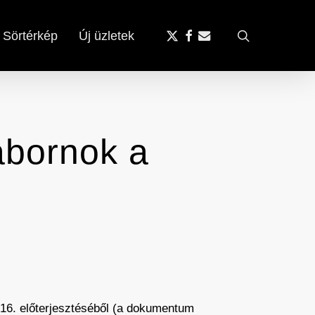
x-
facebook
email
search
Sörtérkép
Új üzletek
twitter
ábornok a
 16. előterjesztéséből (a dokumentum