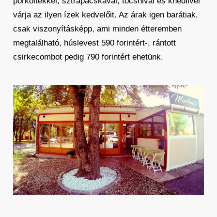
pörköltekkel, sztrapacskával, tócsnival és knédlivel
várja az ilyen ízek kedvelőit. Az árak igen barátiak,
csak viszonyításképp, ami minden étteremben
megtalálható, húslevest 590 forintért-, rántott
csirkecombot pedig 790 forintért ehetünk.