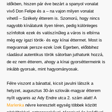
időkben, hiszen pár éve bezárt a spanyol vonalat
vivő Don Felipe és a – na vajon milyen vonalat
vihető – Székely étterem is. Szomorú, hogy nincs
nagyobb kínálatunk ilyen téren, pedig különleges
színfoltok ezek és valószínűleg a város is elbírna
még egy igazi török- és egy kínai éttermet. Most is
megvannak persze ezek ízek Egerben, előbbihez
ráadásul autentikus török sátorban juthatunk hozzá,
de ez nem étterem, ahogy a kínai gyorséttermeink is
inkább gyorsak, mint hagyományosak.
Félre viszont a bánattal, kicsit javulni látszik a
helyzet, augusztus 30-án szlovák-magyar étterem
nyílt ugyanis az Ady Endre utca 2. szám alatt! A
Marlenka
névre keresztelt egység többek között