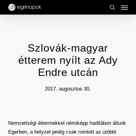
Menu
Skip
to
search
main
content
Szlovák-magyar
étterem nyílt az Ady
Endre utcán
2017. augusztus 30.
Nemzetiségi éttermekkel némiképp hadilábon állunk
Egerben, a helyzet pedig csak romlott az utóbbi