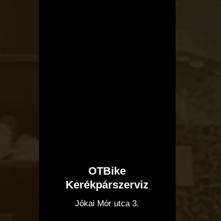
OTBike
Kerékpárszerviz
I
Jókai Mór utca 3.