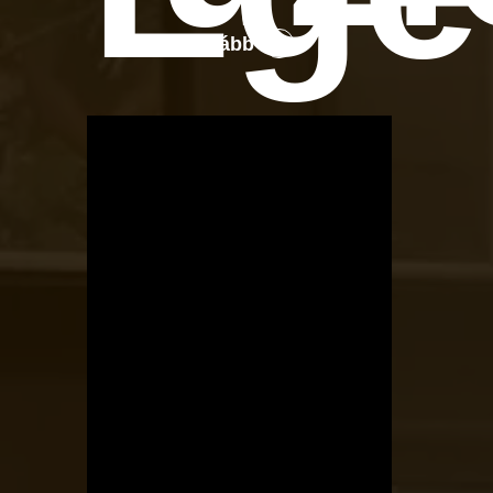
Tovább
OTBike
Kerékpárszerviz