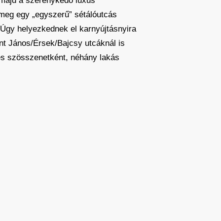
t majd a szerénykedő luxus
meg egy „egyszerű” sétálóutcás
. Úgy helyezkednek el karnyújtásnyira
ent János/Érsek/Bajcsy utcáknál is
pes szösszenetként, néhány lakás