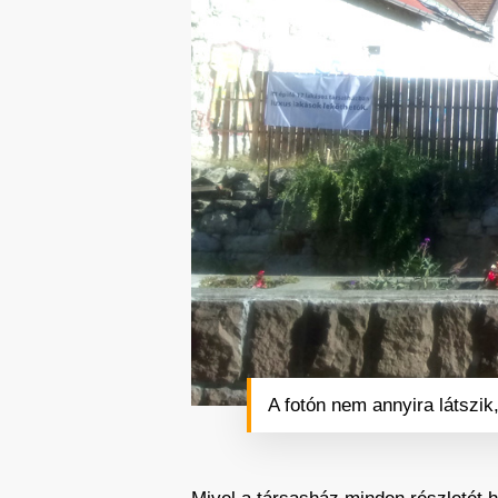
A fotón nem annyira látszik