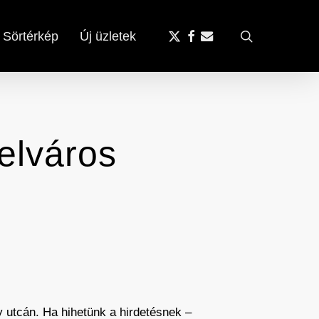
x-
facebook
email
search
Sörtérkép
Új üzletek
twitter
elváros
ly utcán. Ha hihetünk a hirdetésnek –