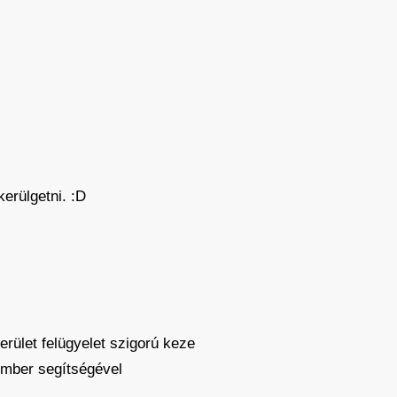
erülgetni. :D
erület felügyelet szigorú keze
ember segítségével