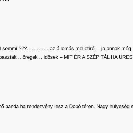
l semmi ???…………..az állomás melletiről – ja annak még ,, ér
pasztalt ,, öregek ,, idősek – MIT ÉR A SZÉP TÁL HA ÜRES 
iző banda ha rendezvény lesz a Dobó téren. Nagy hülyeség 