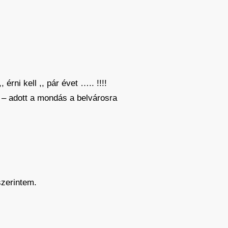
ni kell ,, pár évet ….. !!!!
– adott a mondás a belvárosra
szerintem.