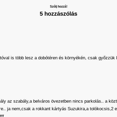
Szólj hozzá!
5 hozzászólás
óval is több lesz a dobótéren és környékén, csak győzzük k
ály az szabály,a belváros övezetben nincs parkolás.. a közt
e.. ja nem,csak a rokkant kártyás Suzukira,a tolókocsis,2 
pfff…