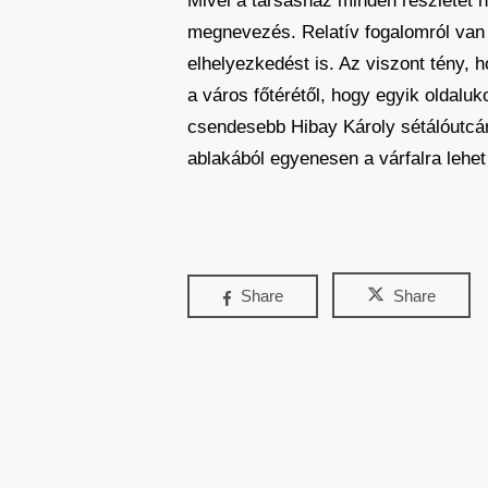
Mivel a társasház minden részletét h
megnevezés. Relatív fogalomról van
elhelyezkedést is. Az viszont tény, 
a város főtérétől, hogy egyik oldalu
csendesebb Hibay Károly sétálóutcár
ablakából egyenesen a várfalra lehet
Share
Share