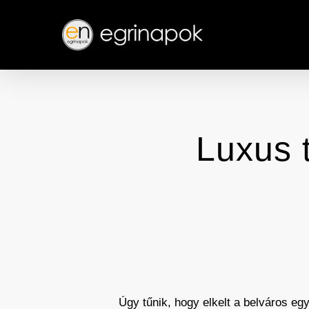
Skip
to
main
content
Luxus 
Úgy tűnik, hogy elkelt a belváros eg