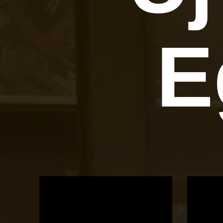
E
OTBike
Kerékpárszerviz