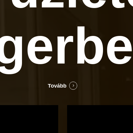
gerb
Tovább
Bocó
Príma
cukrászata