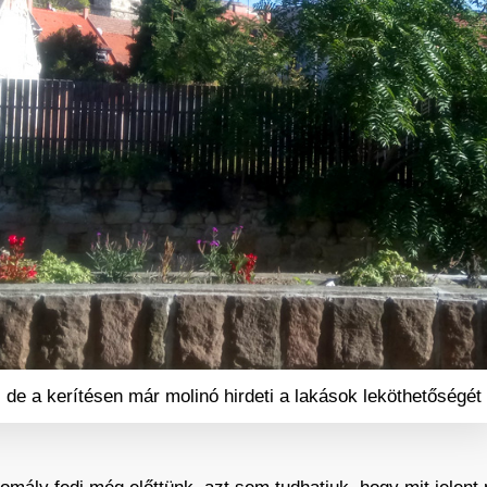
, de a kerítésen már molinó hirdeti a lakások leköthetőségét