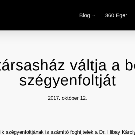
Blog
360 Eger
társasház váltja a b
szégyenfoltját
2017. október 12.
yik szégyenfoltjának is számító foghíjtelek a Dr. Hibay Káro