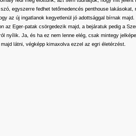
omály fedi még előttünk, azt sem tudhatjuk, hogy mit jelen
 szó, egyszerre fedhet tetőmedencés penthouse lakásokat, 
hogy az új ingatlanok kegyetlenül jó adottsággal bírnak majd
kon az Eger-patak csörgedezik majd, a bejáratuk pedig a Sz
ól nyílik. Ja, és ha ez nem lenne elég, csak mintegy jelké
 majd látni, végképp kimaxolva ezzel az egri életérzést.