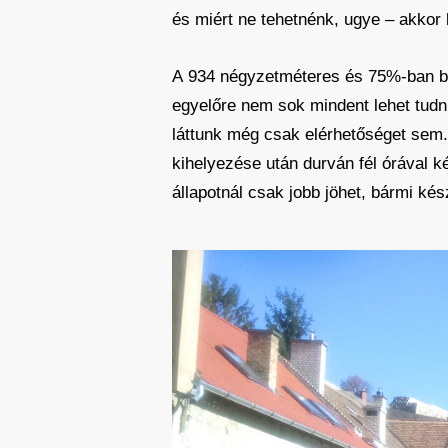
és miért ne tehetnénk, ugye – akkor
A 934 négyzetméteres és 75%-ban beép
egyelőre nem sok mindent lehet tudn
láttunk még csak elérhetőséget sem. 
kihelyezése után durván fél órával ké
állapotnál csak jobb jöhet, bármi kész