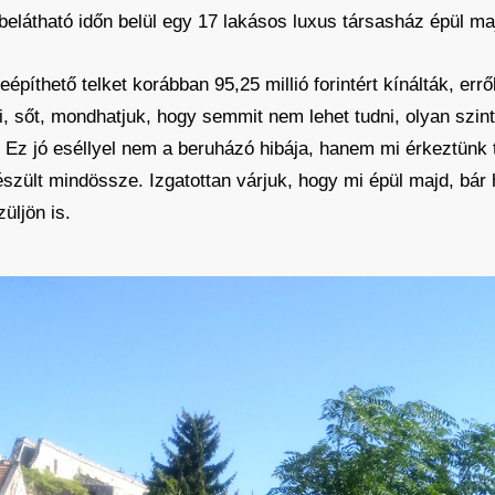
 belátható időn belül egy 17 lakásos luxus társasház épül 
íthető telket korábban 95,25 millió forintért kínálták, errő
i, sőt, mondhatjuk, hogy semmit nem lehet tudni, olyan szin
Ez jó eséllyel nem a beruházó hibája, hanem mi érkeztünk tú
szült mindössze. Izgatottan várjuk, hogy mi épül majd, bár h
üljön is.