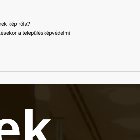
nek kép róla?
tésekor a településképvédelmi
tek