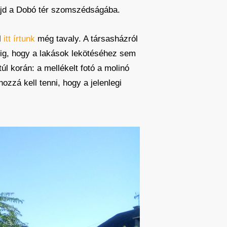
majd a Dobó tér szomszédságába.
l
itt írtunk
még tavaly. A társasházról
tig, hogy a lakások lekötéséhez sem
l korán: a mellékelt fotó a molinó
ozzá kell tenni, hogy a jelenlegi