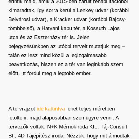
érintik majd, amik a 2015-ben zárult rehabilitációból
kimaradtak, így sorra kerül a Lenkey udvar (korábbi
Belvárosi udvar), a Kracker udvar (korábbi Bajcsy-
tömbbelső), a Hatvani kapu tér, a Kossuth Lajos
utca és az Eszterházy tér is. Jelen
bejegyzésünkben az utóbbi terveit mutatjuk meg –
talán ez lesz mind közül a legizgalmasabb
beavatkozás, hiszen ez a tér van leginkább szem
előtt, itt fordul meg a legtöbb ember.
A tervrajzot
ide kattintva
lehet teljes méretben
letölteni, majd alaposabban szemügyre venni. A
tervezők voltak: N+K Mérnökiroda Kft., Táj-Consult
Bt., 4D Tájépítész iroda. Nézzük, hogy mit álmodtak