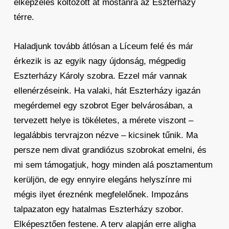
elképzelés költözött át mostanra az Eszterházy
térre.
Haladjunk tovább átlósan a Líceum felé és már
érkezik is az egyik nagy újdonság, mégpedig
Eszterházy Károly szobra. Ezzel már vannak
ellenérzéseink. Ha valaki, hát Eszterházy igazán
megérdemel egy szobrot Eger belvárosában, a
tervezett helye is tökéletes, a mérete viszont –
legalábbis tervrajzon nézve – kicsinek tűnik. Ma
persze nem divat grandiózus szobrokat emelni, és
mi sem támogatjuk, hogy minden alá posztamentum
kerüljön, de egy ennyire elegáns helyszínre mi
mégis ilyet éreznénk megfelelőnek. Impozáns
talpazaton egy hatalmas Eszterházy szobor.
Elképesztően festene. A terv alapján erre aligha