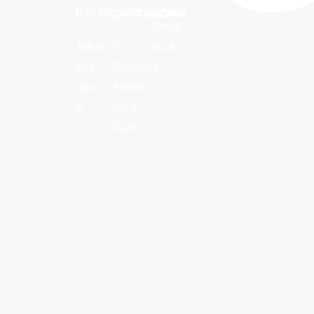
Kerékpárszerviz
cukrászata
Kerékpárszerviz
cukrászata
Vasút
Jókai
II.
utca
Mór
Rákóczi
1.
utca
Ferenc
3.
utca
31/A