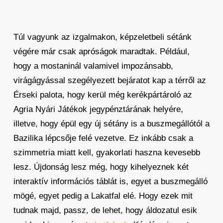
Túl vagyunk az izgalmakon, képzeletbeli sétánk
végére már csak apróságok maradtak. Például,
hogy a mostaninál valamivel impozánsabb,
virágágyással szegélyezett bejáratot kap a térről az
Érseki palota, hogy kerül még kerékpártároló az
Agria Nyári Játékok jegypénztárának helyére,
illetve, hogy épül egy új sétány is a buszmegállótól a
Bazilika lépcsője felé vezetve. Ez inkább csak a
szimmetria miatt kell, gyakorlati haszna kevesebb
lesz. Újdonság lesz még, hogy kihelyeznek két
interaktív információs táblát is, egyet a buszmegálló
mögé, egyet pedig a Lakatfal elé. Hogy ezek mit
tudnak majd, passz, de lehet, hogy áldozatul esik