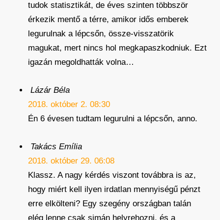
tudok statisztikát, de éves szinten többször
érkezik mentő a térre, amikor idős emberek
legurulnak a lépcsőn, össze-visszatörik
magukat, mert nincs hol megkapaszkodniuk. Ezt
igazán megoldhatták volna…
Lázár Béla
2018. október 2. 08:30
Én 6 évesen tudtam legurulni a lépcsőn, anno.
Takács Emília
2018. október 29. 06:08
Klassz. A nagy kérdés viszont továbbra is az,
hogy miért kell ilyen irdatlan mennyiségű pénzt
erre elkölteni? Egy szegény országban talán
elég lenne csak simán helyrehozni, és a