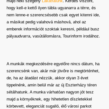
majd neki szegény
Lakatfalunk
. Kérdés viszont,
hogy kell-e kettő ilyen tábla ugyanarra a térre, és
nem lenne-e szerencsésebb csak egyet kitenni ide,
a másikat pedig valahová máshová, ahol az
emberek információt szoktak keresni, például busz
pályaudvarra, vasútállomásra, Tourinform irodához.
A munkák megkezdésére egyelőre nincs dátum, ha
szerencsénk van, akár már jövőre is megtörténhet,
de, ha az átadást nézzük, akkor olyan 3 évet
tippelnénk, amin belül már az új Eszterházy téren
sétálhatunk. A munka várhatóan nagyon jót tesz
majd a környéknek, egy hihetetlen díszletekkel
körbevett, eleganciát sugalló, élő városi parkot