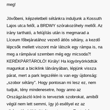
meg!
Jövőbeni, képzeletbeli sétánkra induljunk a Kossuth
Lajos utca felől, a BRDWY szórakozóhely mellől. Az
irány tartható, a felújítás után is megmarad a
Líceum főbejáratához vezető átlós sétány, a kezdő
lépcsők mellett viszont már látszik egy rámpa is, na
meg a rámpával szemben még egy micsoda?!
KERÉKPÁRTÁROLÓ! Király! Ha kigyönyörködtük
magunkat a biciklink látványában, lépjünk vissza
párat, mert a park legszélén is van egy újdonság:
„szobor sétány”. Hogy pontosan mi lesz ez, nem
tudjuk, tény mindenesetre, hogy anno az
Országzászló köré is terveztek szobrokat, amiből
végül nem lett semmi, így jó eséllyel ez az