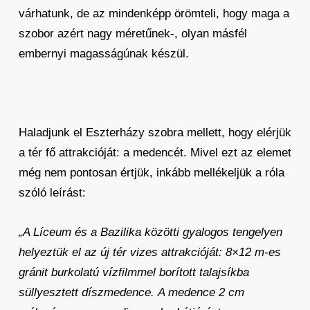
várhatunk, de az mindenképp örömteli, hogy maga a
szobor azért nagy méretűnek-, olyan másfél
embernyi magasságúnak készül.
Haladjunk el Eszterházy szobra mellett, hogy elérjük
a tér fő attrakcióját: a medencét. Mivel ezt az elemet
még nem pontosan értjük, inkább mellékeljük a róla
szóló leírást:
„A Líceum és a Bazilika közötti gyalogos tengelyen
helyeztük el az új tér vizes attrakcióját: 8×12 m-es
gránit burkolatú vízfilmmel borított talajsíkba
süllyesztett díszmedence.
A medence 2 cm