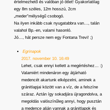
értelmezhető és valóban jó ötlet! Gyakorlatilag
egy 8m széles, 12m hosszú, 2cm
„meder”mélységű csobogó.
Na ilyen inkább csak nyugatabbra van…, talán
valahol Bp.-en, valami hasonló.
Jó…, hát persze nem egy Fontana Trevi! ;)
Egrinapok
2017. november 10. 16:49
Lehet, csak ennyi kellett a megértéshez… :)
Valamiért mindenáron egy átjárható
medencét akartunk elképzelni, aminek a
gránitlapjai között van a víz, de a felszíne
száraz. Aztán így sokadjára újragondolva, a
megoldás valószínűleg annyi, hogy pusztán
a medence alján vannak a gránitlapok és