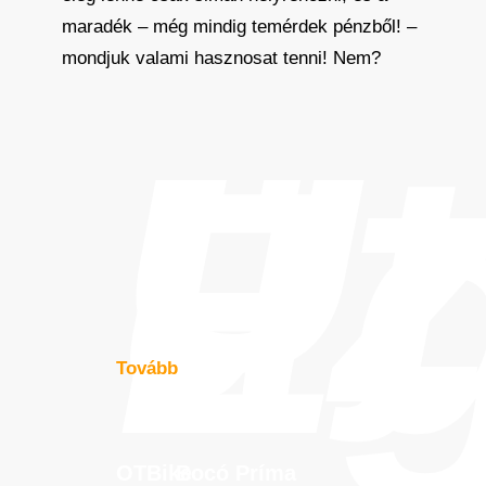
maradék – még mindig temérdek pénzből! –
mondjuk valami hasznosat tenni! Nem?
Új
üz
E
Tovább
OTBike
Bocó
Príma
OTBike
Bocó
Príma