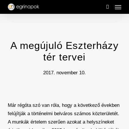
Menu
Skip
to
search
main
content
A megújuló Eszterházy
tér tervei
2017. november 10.
Már régóta szó van róla, hogy a következő években
felújítják a történelmi belváros számos közterületét.
A munkák értelem szerűen azokat a helyszíneket