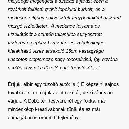
mélysége megengedi a szabad átjárást ezen a
rovátkolt felületű gránit lapokkal burkolt, és a
medence síkjába süllyesztett fénypontokkal díszített
mozgó vízfelületen. A medence folyamatos
vízellátását a szintén talajsíkba süllyesztett
vízforgató gépház biztosítja. Ez a különleges
kialakítású vizes attrakció 25cm vastagságú
vasbeton alaplemeze nagy teherbírású, így havária
esetén elviseli a tűzoltó autó terhelését is.”
Értjük, elbír egy tűzoltó autót is ;) Elképzelni sajnos
továbbra sem tudjuk az attrakciót, de kíváncsian
várjuk. A Dobó téri testvérénél egy fokkal már
mindenképp kreatívabbnak tűnik és ez már
önmagában is örömteli fejlemény.