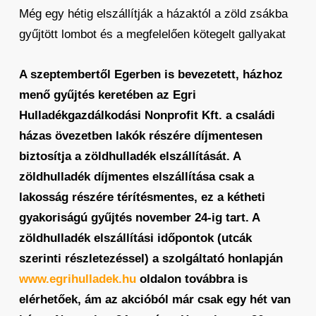
Még egy hétig elszállítják a házaktól a zöld zsákba
gyűjtött lombot és a megfelelően kötegelt gallyakat
A szeptembertől Egerben is bevezetett, házhoz
menő gyűjtés keretében az Egri
Hulladékgazdálkodási Nonprofit Kft. a családi
házas övezetben lakók részére díjmentesen
biztosítja a zöldhulladék elszállítását. A
zöldhulladék díjmentes elszállítása csak a
lakosság részére térítésmentes, ez a kétheti
gyakoriságú gyűjtés november 24-ig tart. A
zöldhulladék elszállítási időpontok (utcák
szerinti részletezéssel) a szolgáltató honlapján
www.egrihulladek.hu
oldalon továbbra is
elérhetőek, ám az akcióból már csak egy hét van