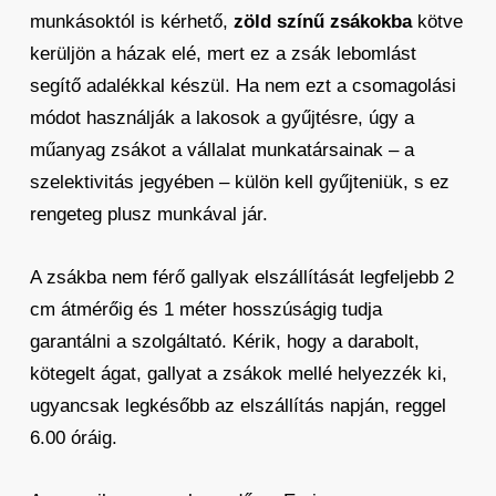
munkásoktól is kérhető,
zöld színű zsákokba
kötve
kerüljön a házak elé, mert ez a zsák lebomlást
segítő adalékkal készül. Ha nem ezt a csomagolási
módot használják a lakosok a gyűjtésre, úgy a
műanyag zsákot a vállalat munkatársainak – a
szelektivitás jegyében – külön kell gyűjteniük, s ez
rengeteg plusz munkával jár.
A zsákba nem férő gallyak elszállítását legfeljebb 2
cm átmérőig és 1 méter hosszúságig tudja
garantálni a szolgáltató. Kérik, hogy a darabolt,
kötegelt ágat, gallyat a zsákok mellé helyezzék ki,
ugyancsak legkésőbb az elszállítás napján, reggel
6.00 óráig.