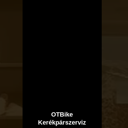
OTBike
Kerékpárszerviz
I