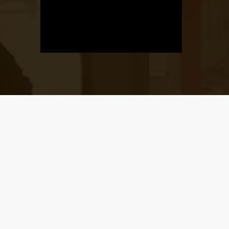
Üzletnyitás
értesítő
Ha megadod az email címedet,
levelet küldünk, amikor új elem kerül
fel az üzletfigyelő listára.
Email cím
*