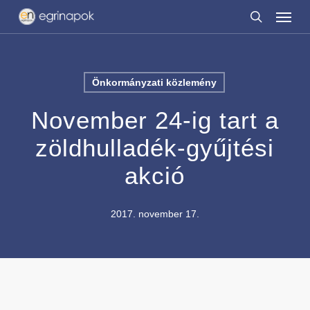
Menu
Skip
to
search
main
content
Önkormányzati közlemény
November 24-ig tart a
zöldhulladék-gyűjtési
akció
2017. november 17.