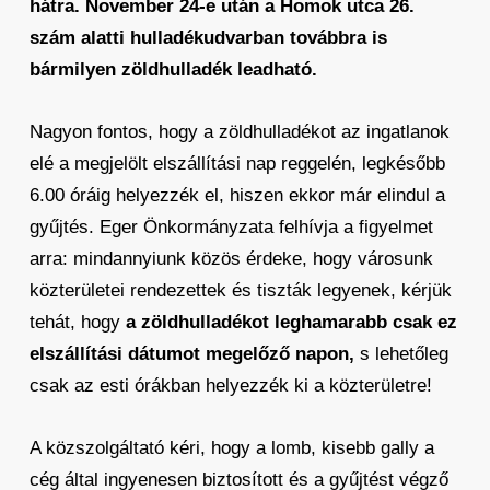
hátra. November 24-e után a Homok utca 26.
szám alatti hulladékudvarban továbbra is
bármilyen zöldhulladék leadható.
Nagyon fontos, hogy a zöldhulladékot az ingatlanok
elé a megjelölt elszállítási nap reggelén, legkésőbb
6.00 óráig helyezzék el, hiszen ekkor már elindul a
gyűjtés. Eger Önkormányzata felhívja a figyelmet
arra: mindannyiunk közös érdeke, hogy városunk
közterületei rendezettek és tiszták legyenek, kérjük
tehát, hogy
a zöldhulladékot leghamarabb csak ez
elszállítási dátumot megelőző napon,
s lehetőleg
csak az esti órákban helyezzék ki a közterületre!
A közszolgáltató kéri, hogy a lomb, kisebb gally a
cég által ingyenesen biztosított és a gyűjtést végző