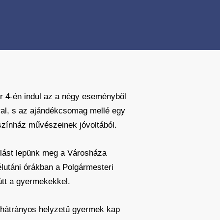
 4-én indul az a négy eseményből
val, s az ajándékcsomag mellé egy
zínház művészeinek jóvoltából.
olást lepünk meg a Városháza
lutáni órákban a Polgármesteri
ütt a gyermekekkel.
 hátrányos helyzetű gyermek kap