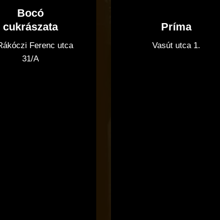
Bocó
Príma
cukrászata
Vasút utca 1.
 Rákóczi Ferenc utca
31/A