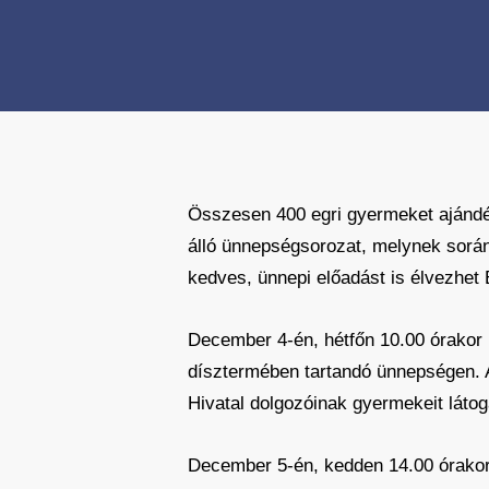
Összesen 400 egri gyermeket ajánd
álló ünnepségsorozat, melynek sorá
kedves, ünnepi előadást is élvezhe
December 4-én, hétfőn 10.00 órakor 
dísztermében tartandó ünnepségen. A
Hivatal dolgozóinak gyermekeit láto
December 5-én, kedden 14.00 órakor