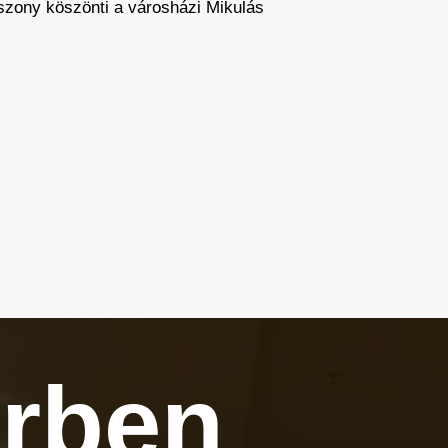
sszony köszönti a városházi Mikulás
rben