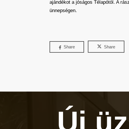
ajándékot a jóságos Télapótól. A rá
ünnepségen.
Share
Share
Új ü