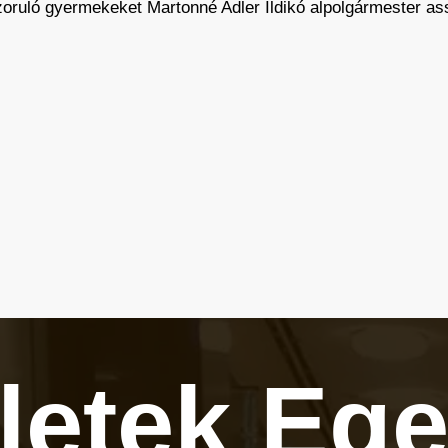
szoruló gyermekeket Martonné Adler Ildikó alpolgármester a
zletek
Ege