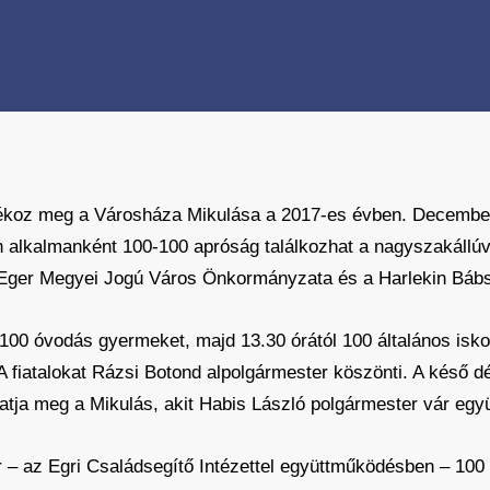
ékoz meg a Városháza Mikulása a 2017-es évben. December
n alkalmanként 100-100 apróság találkozhat a nagyszakállú
t Eger Megyei Jogú Város Önkormányzata és a Harlekin Bábs
100 óvodás gyermeket, majd 13.30 órától 100 általános isk
 fiatalokat Rázsi Botond alpolgármester köszönti. A késő dé
gatja meg a Mikulás, akit Habis László polgármester vár egy
 – az Egri Családsegítő Intézettel együttműködésben – 100