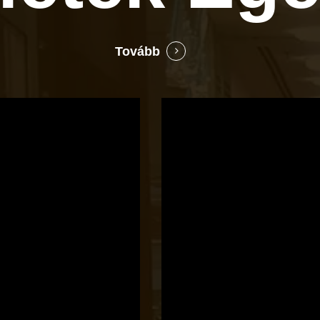
Tovább
Bocó
Príma
cukrászata