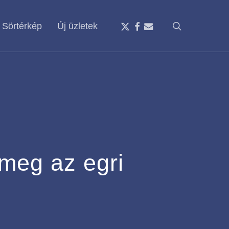
x-
facebook
email
search
Sörtérkép
Új üzletek
twitter
meg az egri