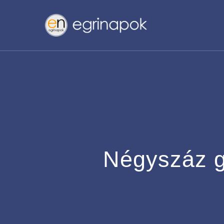
Skip
to
main
content
Négyszáz g