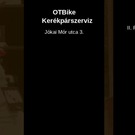
OTBike
Kerékpárszerviz
II.
Jókai Mór utca 3.