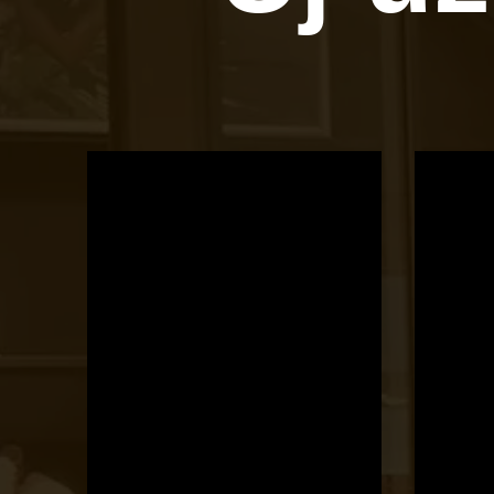
OTBike
Kerékpárszerviz