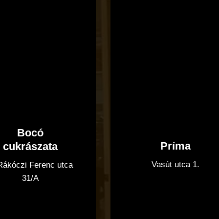
cukrászata
Bocó
Príma
cukrászata
Vasút utca 1.
 Rákóczi Ferenc utca
31/A