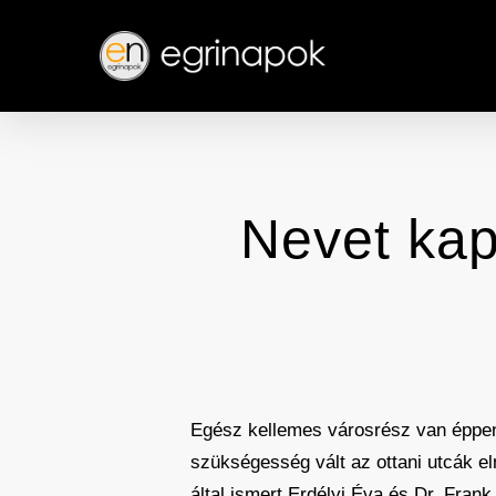
Skip
to
main
content
Nevet kap
Egész kellemes városrész van éppen 
szükségesség vált az ottani utcák el
által ismert Erdélyi Éva és Dr. Frank 