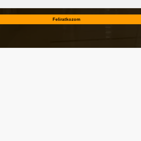
Városképi és gazdasági témák
Eger első blogján, 2006 óta