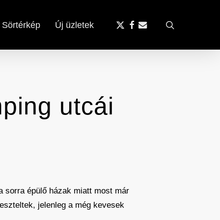
x-
facebook
email
search
Sörtérkép
Új üzletek
twitter
ping utcái
a sorra épülő házak miatt most már
reszteltek, jelenleg a még kevesek