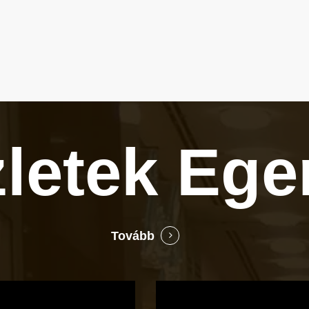
zletek
Ege
Tovább
Bocó
Príma