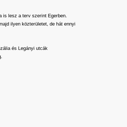
 is lesz a terv szerint Egerben.
jd ilyen közterületet, de hát ennyi
ozália és Legányi utcák
g.