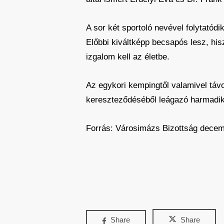
A sor két sportoló nevével folytatód
Előbbi kiváltképp becsapós lesz, his
izgalom kell az életbe.
Az egykori kempingtől valamivel távo
kereszteződéséből leágazó harmadik 
Forrás: Városimázs Bizottság decemb
Share
Share