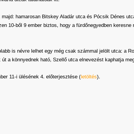
ik majd: hamarosan Bitskey Aladár utca és Pócsik Dénes utca
zen 10-ből 9 ember biztos, hogy a fürdőnegyedben keresne ma
labb is névre lelhet egy még csak számmal jelölt utca: a R
út a könnyednek ható, Szellő utca elnevezést kaphatja me
er 11-i ülésének 4. előterjesztése (
letöltés
).