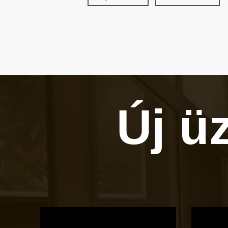
Új ü
OTBike