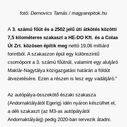
fotó: Dernovics Tamás / magyarepitok.hu
A
3. számú főút és a 2502 jelű úti átkötés közötti
7,5 kilométeres szakaszt a HE-DO Kft. és a Colas
Út Zrt. közösen építik meg
nettó 19,06 milliárd
forintból. A szakaszon épül egy különszintű
csomópont a 3. számú főútnál, valamint egy aluljáró
Maklár-Nagytálya közigazgatási határán a földút
átvezetésére. Ezen a részen is lesz egy vadátjáró.”
Az autópálya-összekötő északi szakasza
(Andornaktályától Egerig) idén nyáron készülhet el,
a déli szakaszt (az M3-as autópályától
Andornaktályáig) pedig 2020-ban tervezik átadni.