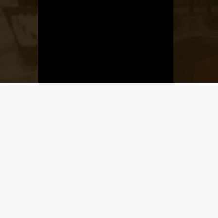
Üzletnyitás