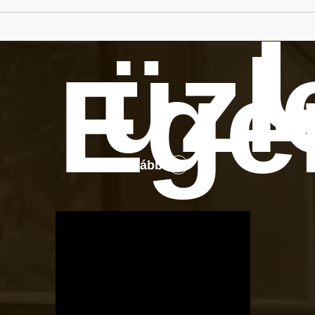
üzl
Ege
Tovább
OTBike
Kerékpárszerviz