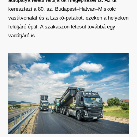
autópálya feletti felüljárók megépítését is. Az út
keresztezi a 80. sz. Budapest–Hatvan–Miskolc
vasútvonalat és a Laskó-patakot, ezeken a helyeken
felüljáró épül. A szakaszon létesül továbbá egy
vadátjáró is.