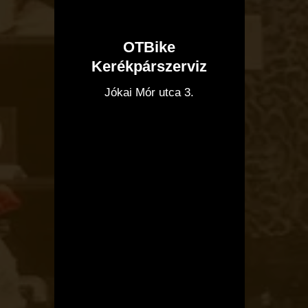
OTBike
Kerékpárszerviz
I
Jókai Mór utca 3.