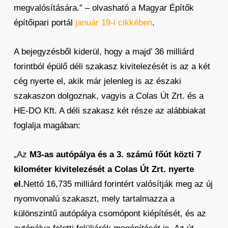
megvalósítására.” – olvasható a Magyar Építők
építőipari portál
január 19-i cikkében
.
A bejegyzésből kiderül, hogy a majd’ 36 milliárd
forintból épülő déli szakasz kivitelezését is az a két
cég nyerte el, akik már jelenleg is az északi
szakaszon dolgoznak, vagyis a Colas Út Zrt. és a
HE-DO Kft. A déli szakasz két része az alábbiakat
foglalja magában:
„Az
M3-as autópálya és a 3. számú főút közti 7
kilométer kivitelezését a Colas Út Zrt. nyerte
el.
Nettó 16,735 milliárd forintért valósítják meg az új
nyomvonalú szakaszt, mely tartalmazza a
különszintű autópálya csomópont kiépítését, és az