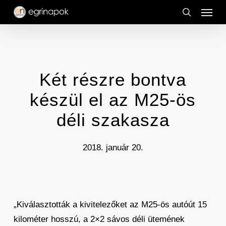
Menu
Skip
to
search
main
content
Két részre bontva
készül el az M25-ös
déli szakasza
2018. január 20.
„Kiválasztották a kivitelezőket az M25-ös autóút 15
kilométer hosszú, a 2×2 sávos déli ütemének