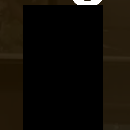
OTBike
Kerékpárszerviz