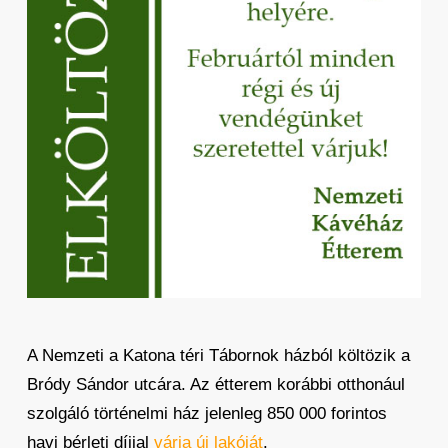
A Nemzeti a Katona téri Tábornok házból költözik a
Bródy Sándor utcára. Az étterem korábbi otthonául
szolgáló történelmi ház jelenleg 850 000 forintos
havi bérleti díjjal
várja új lakóját
.