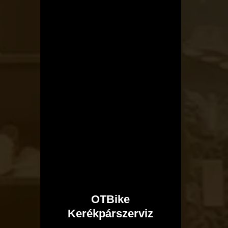
OTBike
Kerékpárszerviz
I