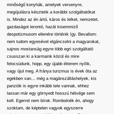
minőségű konyhák, amelyek versenyre,
megújulásra késztetik a korábbi szolgáltatókat
is. Mindez az én ártó, káros és lelket, nemzetet,
gazdaságot lerontó, hazát kisemmiző
despotizmusom ellenére történik így. Bevallom:
nem tudom egyesével elgáncsolni a magyarokat,
sajnos mostanság egyre több egri szolgáltató
csusszan ki a karmaink közül és mire
felocsúdunk, hopp, egy újabb étterem nyílik,
vagy újul meg. A fránya turizmus is évek óta az
egekben van… még a magánszálláshelyek, kis
panziók is egyre inkább tele vannak, ehhez
lassan már egy görnyedt hosszú hétvége sem
kell. Egerrel nem bírok. Rombolnék én, ahogy
szoktam, de képtelen vagyok egyszerre