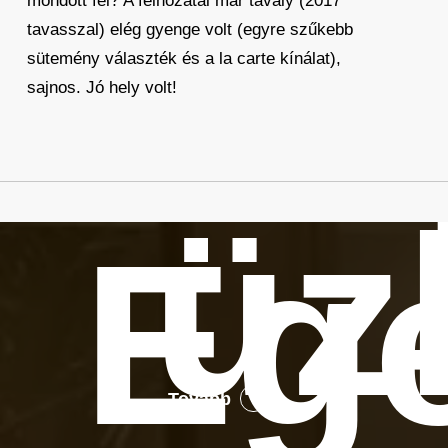
mondott fel? A felhozatal már tavaly (2017
tavasszal) elég gyenge volt (egyre szűkebb
sütemény választék és a la carte kínálat),
sajnos. Jó hely volt!
üz
Eg
Tovább