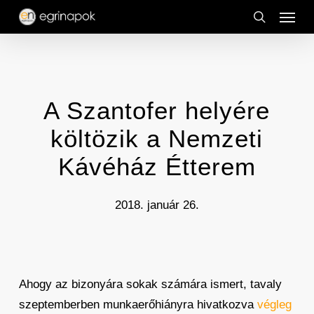
Menu
Skip
to
search
main
content
A Szantofer helyére
költözik a Nemzeti
Kávéház Étterem
2018. január 26.
Ahogy az bizonyára sokak számára ismert, tavaly
szeptemberben munkaerőhiányra hivatkozva
végleg