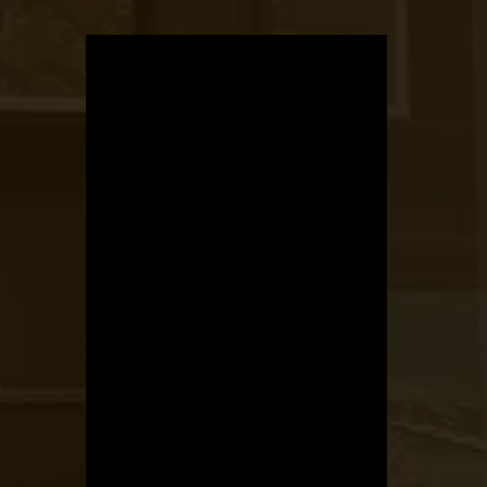
OTBike
Kerékpárszerviz