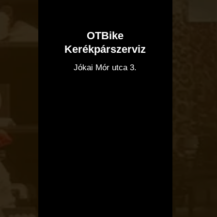
OTBike
Kerékpárszerviz
I
Jókai Mór utca 3.