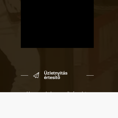
Üzletnyitás
értesítő
Ha megadod az email címedet,
levelet küldünk, amikor új elem kerül
fel az üzletfigyelő listára.