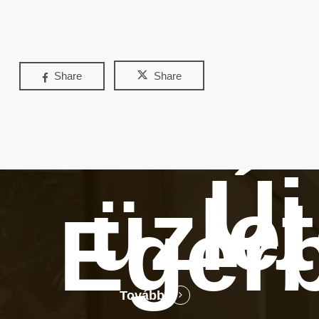
Share
Share
Új
üzle
Eger
Tovább