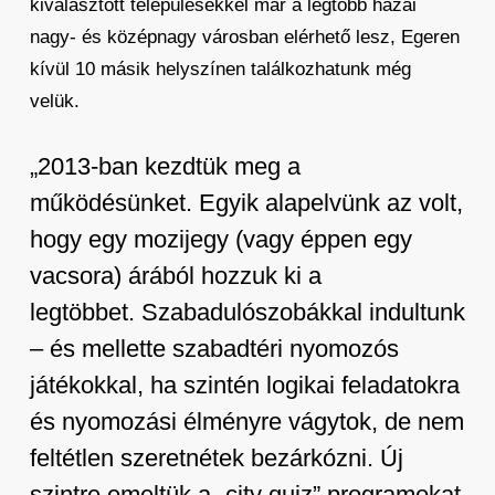
kiválasztott településekkel már a legtöbb hazai
nagy- és középnagy városban elérhető lesz, Egeren
kívül 10 másik helyszínen találkozhatunk még
velük.
„2013-ban kezdtük meg a
működésünket. Egyik alapelvünk az volt,
hogy egy mozijegy (vagy éppen egy
vacsora) árából hozzuk ki a
legtöbbet. Szabadulószobákkal indultunk
– és mellette szabadtéri nyomozós
játékokkal, ha szintén logikai feladatokra
és nyomozási élményre vágytok, de nem
feltétlen szeretnétek bezárkózni. Új
szintre emeltük a „city quiz” programokat