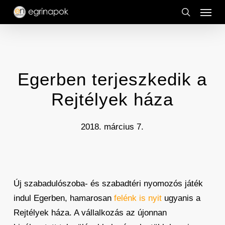
Menu
Skip
to
search
main
content
Egerben terjeszkedik a
Rejtélyek háza
2018. március 7.
Új szabadulószoba- és szabadtéri nyomozós játék
indul Egerben, hamarosan
felénk is nyit
ugyanis a
Rejtélyek háza. A vállalkozás az újonnan