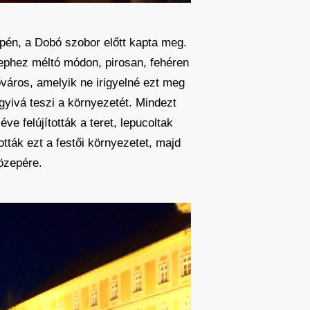
zepén, a Dobó szobor előtt kapta meg.
nephez méltó módon, pirosan, fehéren
őváros, amelyik ne irigyelné ezt meg
agyivá teszi a környezetét. Mindezt
e felújították a teret, lepucoltak
tták ezt a festői környezetet, majd
özepére.