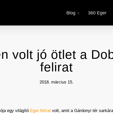
Blog
360 Eger
 volt jó ötlet a Do
felirat
2018. március 15.
ója egy világító
Eger felirat
volt, amit a Gárdonyi tér sarkára