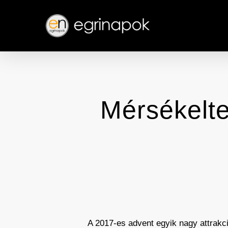
Skip
to
main
content
Mérsékelten
A 2017-es advent egyik nagy attrakci