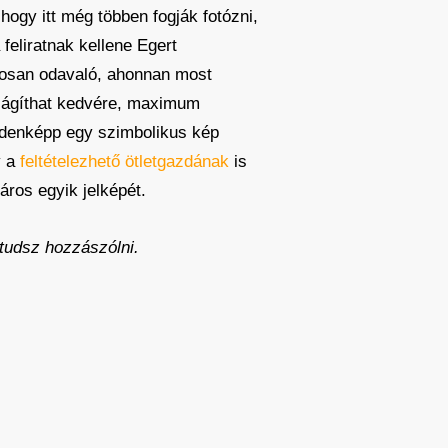
hogy itt még többen fogják fotózni,
feliratnak kellene Egert
ntosan odavaló, ahonnan most
ilágíthat kedvére, maximum
denképp egy szimbolikus kép
y a
feltételezhető ötletgazdának
is
város egyik jelképét.
tudsz hozzászólni.