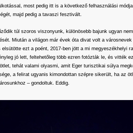
kotással, most pedig itt is a következő felhasználási módja, 
gét, majd pedig a tavaszi fesztivált.
fűződik túl szoros viszonyunk, különösebb bajunk ugyan nem 
ét. Miután a világon már évek óta divat volt a városnevek 
is elsütötte ezt a poént, 2017-ben jött a mi megyeszékhelyi
ényleg jó lett, feltehetőleg több ezren fotózták le, és vitték
ötlet, tehát valami olyasmi, amit Eger turisztikai súlya meg
ége, a felirat ugyanis kimondottan szépre sikerült, ha az ötl
árosunkhoz – gondoltuk. Eddig.