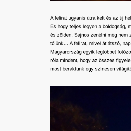
A felirat ugyanis útra kelt és az új 
És hogy teljes legyen a boldogság, 
és zölden. Sajnos zenélni még nem ze
tőlünk… A felirat, mivel átlátszó, na
Magyarország egyik legtöbbet fotózot
róla mindent, hogy az összes figyele
most beraktunk egy színesen világít