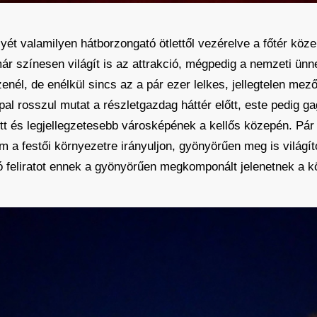
helyét valamilyen hátborzongató ötlettől vezérelve a főtér kö
már színesen világít is az attrakció, mégpedig a nemzeti ün
nél, de enélkül sincs az a pár ezer lelkes, jellegtelen mez
ppal rosszul mutat a részletgazdag háttér előtt, este pedig g
t és legjellegzetesebb városképének a kellős közepén. Pár év
m a festői környezetre irányuljon, gyönyörűen meg is világíto
ó feliratot ennek a gyönyörűen megkomponált jelenetnek a k