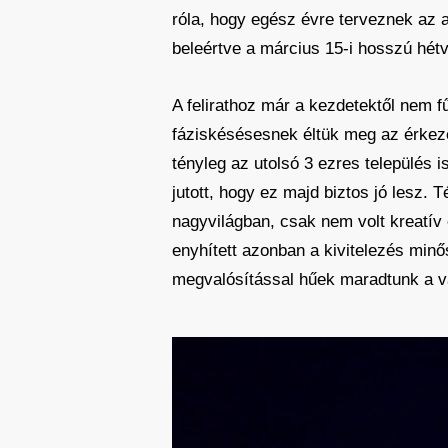
róla, hogy egész évre terveznek az al
beleértve a március 15-i hosszú hétvé
A felirathoz már a kezdetektől nem 
fáziskésésesnek éltük meg az érkezés
tényleg az utolsó 3 ezres település 
jutott, hogy ez majd biztos jó lesz. T
nagyvilágban, csak nem volt kreatív 
enyhített azonban a kivitelezés minős
megvalósítással hűek maradtunk a v