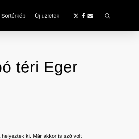
x-
facebook
email
search
Sörtérkép
Új üzletek
twitter
bó téri Eger
 helyeztek ki. Már akkor is szó volt