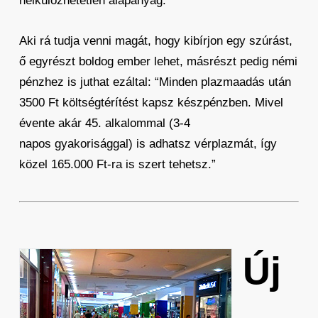
nélkülözhetetlen alapanyag.”
Aki rá tudja venni magát, hogy kibírjon egy szúrást,
ő egyrészt boldog ember lehet, másrészt pedig némi
pénzhez is juthat ezáltal: “Minden plazmaadás után
3500 Ft költségtérítést kapsz készpénzben. Mivel
évente akár 45. alkalommal (3-4
napos gyakorisággal) is adhatsz vérplazmát, így
közel 165.000 Ft-ra is szert tehetsz.”
Új