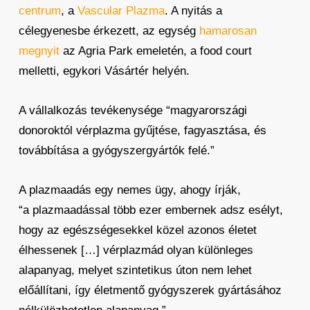
centrum
, a
Vascular Plazma
. A nyitás a
célegyenesbe érkezett, az egység
hamarosan
megnyit
az Agria Park emeletén, a food court
melletti, egykori Vásártér helyén.
A vállalkozás tevékenysége “magyarországi
donoroktól vérplazma gyűjtése, fagyasztása, és
továbbítása a gyógyszergyártók felé.”
A plazmaadás egy nemes ügy, ahogy írják,
“a plazmaadással több ezer embernek adsz esélyt,
hogy az egészségesekkel közel azonos életet
élhessenek […] vérplazmád olyan különleges
alapanyag, melyet szintetikus úton nem lehet
előállítani, így életmentő gyógyszerek gyártásához