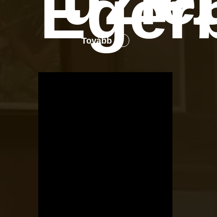
üzle
Eger
Tovább
OTBike
Kerékpárszerviz