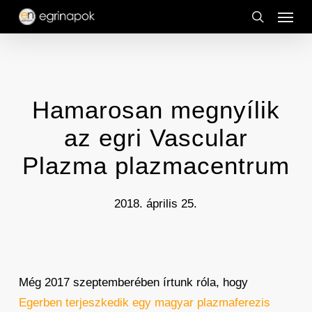
Menu
Skip
to
search
main
content
Hamarosan megnyílik
az egri Vascular
Plazma plazmacentrum
2018. április 25.
Még 2017 szeptemberében írtunk róla, hogy
Egerben terjeszkedik egy magyar plazmaferezis