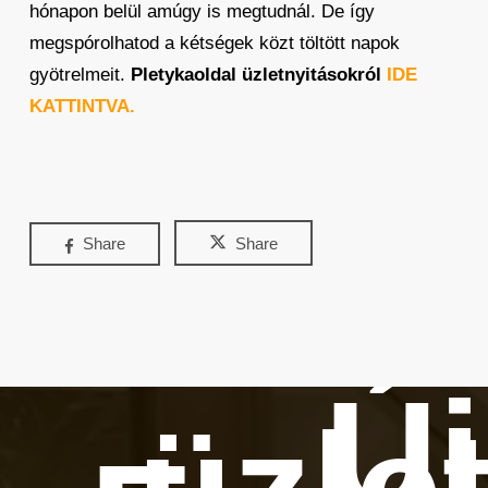
hónapon belül amúgy is megtudnál. De így
megspórolhatod a kétségek közt töltött napok
gyötrelmeit.
Pletykaoldal üzletnyitásokról
IDE
KATTINTVA.
Share
Share
Új