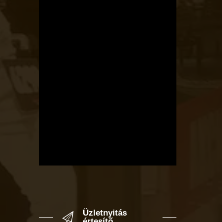
Üzletnyitás
értesítő