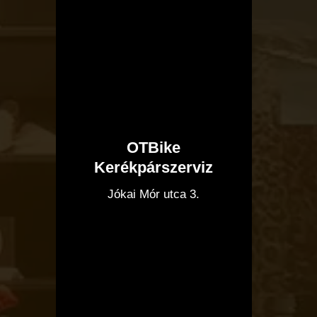
OTBike
Kerékpárszerviz
I
Jókai Mór utca 3.