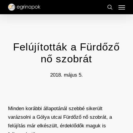
Menu
Skip
to
search
main
content
Felújították a Fürdőző
nő szobrát
2018. május 5.
Minden korábbi állapotánál szebbé sikerült
varázsolni a Gólya utcai Fürdőző nő szobrát, a
felújítás már elkészült, érdeklődők maguk is