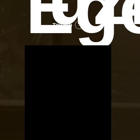
Eg
Tovább
OTBike
Kerékpárszerviz