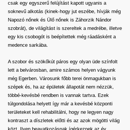
csak egy egyszerű felújítást kapott ugyanis a
soknevű alkotás (kinek-hogy jut eszébe, hívják még
Napozó nőnek és Ülő nőnek is Záhorzik Nándor
szobrát), de világítást is szereltek a medrébe, illetve
egy kis csobogót is beépítettek még ráadásként a
medence sarkába.
A szobor és szökőkút páros egy olyan üde színfolt
lett a belvárosban, amire számos helyen vágyunk
még Egerben. Városunk főbb terei önmagukban is
szépek és, ha az épületek állapotát nem nézzük,
többé-kevésbé rendben is vannak tartva. Ezek
túlgondolása helyett így már a kevésbé központi
területeket kell rehabilitálni, hogy ne legyen nagy
kontraszt a díszletek előtti és az azok mögötti világ
közt. Ilyen beavatkozásnak ígérkeznek az év