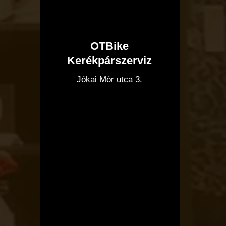
OTBike
Kerékpárszerviz
I
Jókai Mór utca 3.