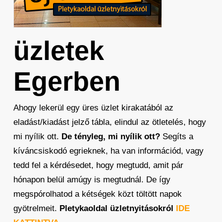
üzletek
Egerben
Ahogy lekerül egy üres üzlet kirakatából az
eladást/kiadást jelző tábla, elindul az ötletelés, hogy
mi nyílik ott.
De tényleg, mi nyílik ott?
Segíts a
kíváncsiskodó egrieknek, ha van információd, vagy
tedd fel a kérdésedet, hogy megtudd, amit pár
hónapon belül amúgy is megtudnál. De így
megspórolhatod a kétségek közt töltött napok
gyötrelmeit.
Pletykaoldal üzletnyitásokról
IDE