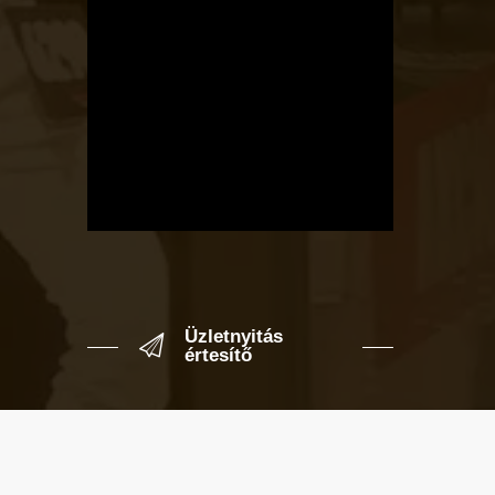
Üzletnyitás
értesítő
Ha megadod az email címedet,
levelet küldünk, amikor új elem kerül
fel az üzletfigyelő listára.