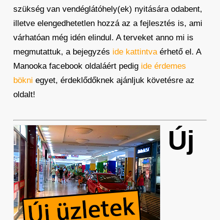
szükség van vendéglátóhely(ek) nyitására odabent,
illetve elengedhetetlen hozzá az a fejlesztés is, ami
várhatóan még idén elindul. A terveket anno mi is
megmutattuk, a bejegyzés
ide kattintva
érhető el. A
Manooka facebook oldaláért pedig
ide érdemes
bökni
egyet, érdeklődőknek ajánljuk követésre az
oldalt!
Új