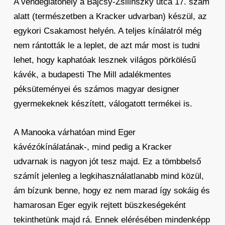
A vendéglátóhely a Bajcsy-Zsilinszky utca 17. szám
alatt (természetben a Kracker udvarban) készül, az
egykori Csakamost helyén. A teljes kínálatról még
nem rántották le a leplet, de azt már most is tudni
lehet, hogy kaphatóak lesznek világos pörkölésű
kávék, a budapesti The Mill adalékmentes
péksüteményei és számos magyar designer
gyermekeknek készített, válogatott termékei is.
A Manooka várhatóan mind Eger
kávézókínálatának-, mind pedig a Kracker
udvarnak is nagyon jót tesz majd. Ez a tömbbelső
számít jelenleg a legkihasználatlanabb mind közül,
ám bízunk benne, hogy ez nem marad így sokáig és
hamarosan Eger egyik rejtett büszkeségeként
tekinthetünk majd rá. Ennek elérésében mindenképp