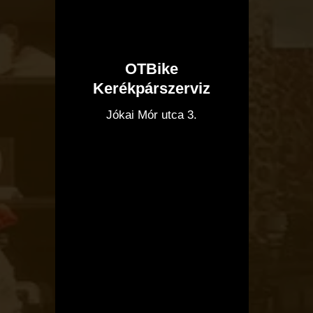
OTBike
Kerékpárszerviz
I
Jókai Mór utca 3.