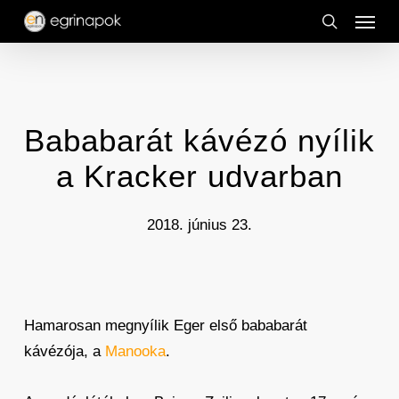
Menu
Skip
to
search
main
content
Bababarát kávézó nyílik
a Kracker udvarban
2018. június 23.
Hamarosan megnyílik Eger első bababarát
kávézója, a
Manooka
.