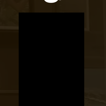
OTBike
Kerékpárszerviz