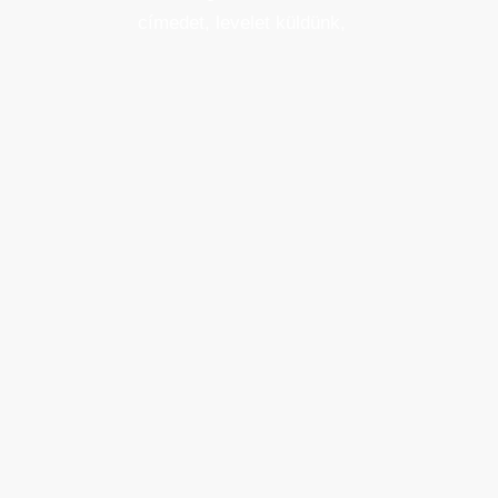
címedet, levelet küldünk,
amikor új elem kerül fel az
üzletfigyelő listára.
Email cím
*