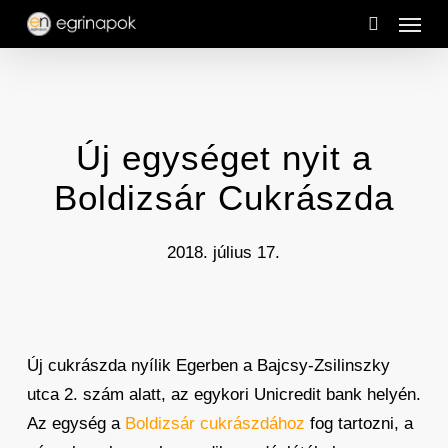
Menu
Skip
to
search
main
content
Új egységet nyit a
Boldizsár Cukrászda
2018. július 17.
Új cukrászda nyílik Egerben a Bajcsy-Zsilinszky
utca 2. szám alatt, az egykori Unicredit bank helyén.
Az egység a
Boldizsár cukrászdához
fog tartozni, a