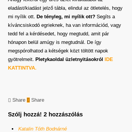
eladást/kiadást jelző tábla, elindul az ötletelés, hogy
mi nyílik ott.
De tényleg, mi nyílik ott?
Segíts a
kíváncsiskodó egrieknek, ha van információd, vagy
tedd fel a kérdésedet, hogy megtudd, amit pár
hónapon belül amúgy is megtudnál. De így
megspórolhatod a kétségek közt töltött napok
gyötrelmeit.
Pletykaoldal üzletnyitásokról
IDE
KATTINTVA.
Share
Share
Szólj hozzá!
2 hozzászólás
Katalin Tóth Bodnárné