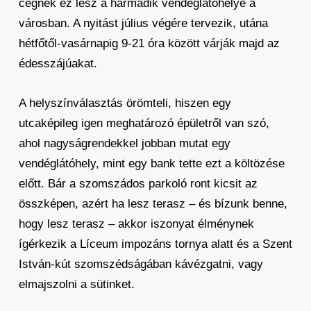
cégnek ez lesz a harmadik vendéglátóhelye a
városban. A nyitást július végére tervezik, utána
hétfőtől-vasárnapig 9-21 óra között várják majd az
édesszájúakat.
A helyszínválasztás örömteli, hiszen egy
utcaképileg igen meghatározó épületről van szó,
ahol nagyságrendekkel jobban mutat egy
vendéglátóhely, mint egy bank tette ezt a költözése
előtt. Bár a szomszádos parkoló ront kicsit az
összképen, azért ha lesz terasz – és bízunk benne,
hogy lesz terasz – akkor iszonyat élménynek
ígérkezik a Líceum impozáns tornya alatt és a Szent
István-kút szomszédságában kávézgatni, vagy
elmajszolni a sütinket.