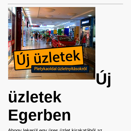
Új
üzletek
Egerben
Ahogy lekerül egy üres üzlet kirakatából az