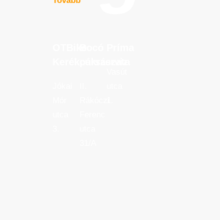
Tovább
OTBike
Bocó
Príma
OTBike
Bocó
Príma
Kerékpárszerviz
cukrászata
Kerékpárszerviz
cukrászata
Vasút
Jókai
II.
utca
Mór
Rákóczi
1.
utca
Ferenc
3.
utca
31/A