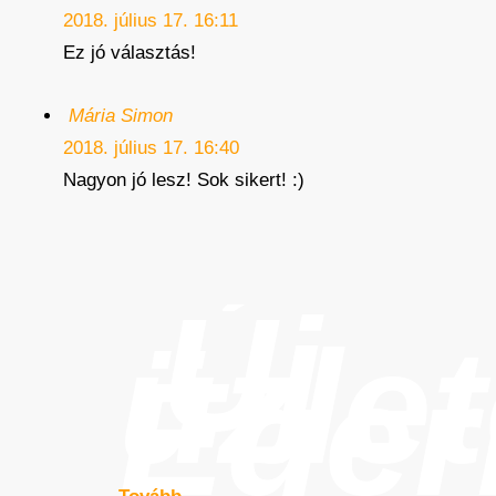
2018. július 17. 16:11
Ez jó választás!
Mária Simon
2018. július 17. 16:40
Nagyon jó lesz! Sok sikert! :)
Új
üzle
Eger