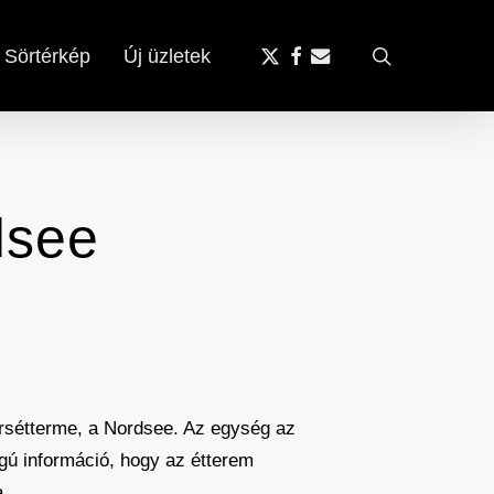
x-
facebook
email
search
Sörtérkép
Új üzletek
twitter
dsee
orsétterme, a Nordsee. Az egység az
ágú információ, hogy az étterem
a.