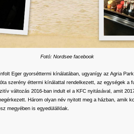
Fotó: Nordsee facebook
olt Eger gyorséttermi kínálatában, ugyanígy az Agria Park is
ta szerény éttermi kínálattal rendelkezett, az egységek a fu
ozitív változás 2016-ban indult el a KFC nyitásával, amit 20
megérkezett. Három olyan név nyitott meg a házban, amik k
sz megyében is egyedülállóak.