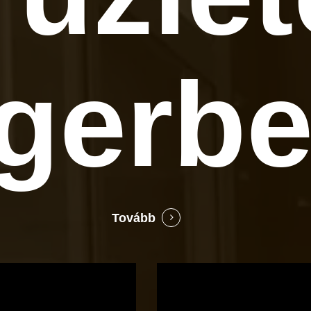
gerb
Tovább
Bocó
Príma
cukrászata