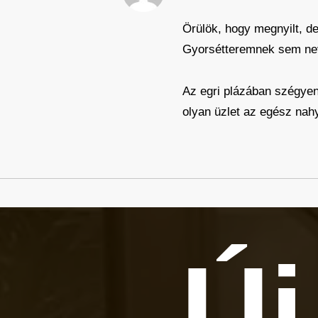
Örülök, hogy megnyilt, d
Gyorsétteremnek sem neve
Az egri plázában szégyen
olyan üzlet az egész nahy
Új