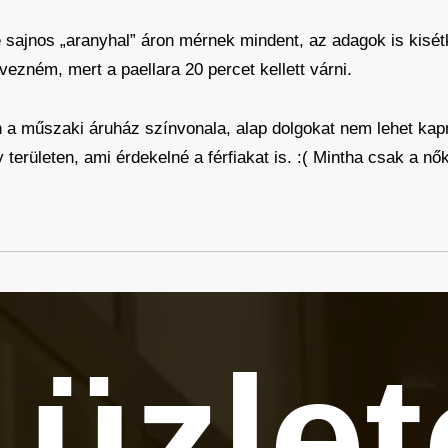
e sajnos „aranyhal” áron mérnek mindent, az adagok is kisé
zném, mert a paellara 20 percet kellett várni.
 a műszaki áruház színvonala, alap dolgokat nem lehet kapn
 területen, ami érdekelné a férfiakat is. :( Mintha csak a n
 üzle