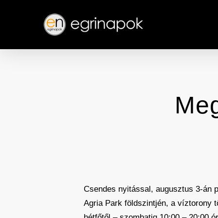
Skip
to
main
content
Meg
Csendes nyitással, augusztus 3-án p
Agria Park földszintjén, a víztorony
hétfőtől – szombatig 10:00 – 20:00 ór