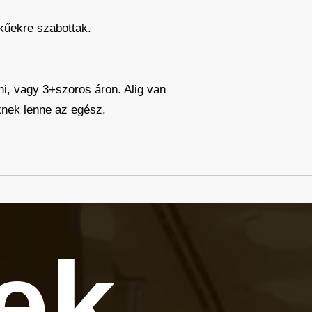
tkűekre szabottak.
i, vagy 3+szoros áron. Alig van
őknek lenne az egész.
tek