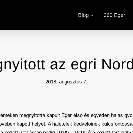
Blog
360 Eger
nyitott az egri Nor
2018. augusztus 7.
énteken megnyitotta kapuit Eger első és egyetlen halas gy
 tövében kapott helyet. A halételek kedvelőinek kulcsfontoss
a között, vasárnap pedig 10:00 – 18:00 óra között tart nyitv