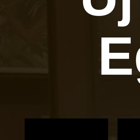
E
OTBike
Kerékpárszerviz