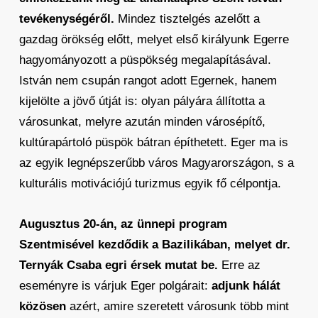
tevékenységéről.
Mindez tisztelgés azelőtt a
gazdag örökség előtt, melyet első királyunk Egerre
hagyományozott a püspökség megalapításával.
István nem csupán rangot adott Egernek, hanem
kijelölte a jövő útját is: olyan pályára állította a
városunkat, melyre azután minden városépítő,
kultúrapártoló püspök bátran építhetett. Eger ma is
az egyik legnépszerűbb város Magyarországon, s a
kulturális motivációjú turizmus egyik fő célpontja.
Augusztus 20-án, az ünnepi program
Szentmisével kezdődik a Bazilikában, melyet dr.
Ternyák Csaba egri érsek mutat be.
Erre az
eseményre is várjuk Eger polgárait:
adjunk hálát
közösen
azért, amire szeretett városunk több mint