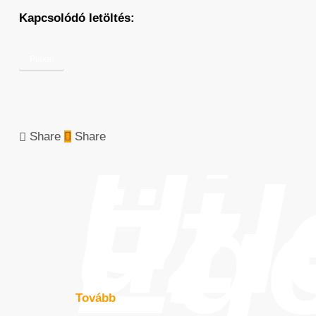
Kapcsolódó letöltés:
Plakát
Share
Share
Új
üzl
Eg
Tovább