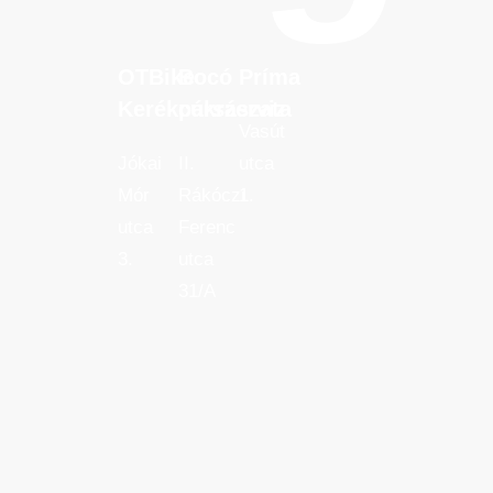
OTBike
Bocó
Príma
OTBike
Bocó
Príma
Kerékpárszerviz
cukrászata
Kerékpárszerviz
cukrászata
Vasút
Jókai
II.
utca
Mór
Rákóczi
1.
utca
Ferenc
3.
utca
31/A