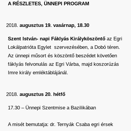
A RÉSZLETES, ÜNNEPI PROGRAM
augusztus 19. vasárnap, 18.30
Szent István- napi Fáklyás Királyköszöntő
az Egri
Lokálpatrióta Egylet szervezésében, a Dobó téren.
Az ünnepi műsort és köszöntő beszédet követően
fáklyás felvonulás az Egri Várba, majd koszorúzás
Imre király emléktáblájánál.
augusztus 20. hétfő
17.30 – Ünnepi Szentmise a Bazilikában
A misét bemutatja: dr. Ternyák Csaba egri érsek