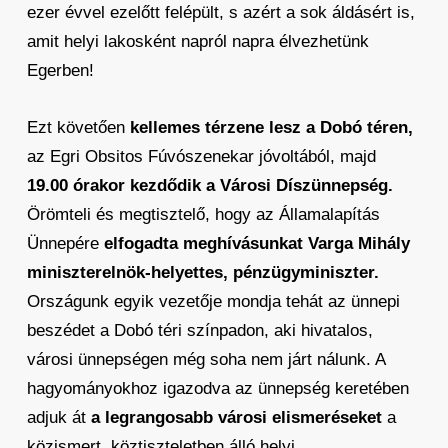
ezer évvel ezelőtt felépült, s azért a sok áldásért is,
amit helyi lakosként napról napra élvezhetünk
Egerben!
Ezt követően
kellemes térzene lesz a Dobó téren,
az Egri Obsitos Fúvószenekar jóvoltából, majd
19.00 órakor kezdődik a Városi Díszünnepség.
Örömteli és megtisztelő, hogy az Államalapítás
Ünnepére
elfogadta meghívásunkat Varga Mihály
miniszterelnök-helyettes, pénzügyminiszter.
Országunk egyik vezetője mondja tehát az ünnepi
beszédet a Dobó téri színpadon, aki hivatalos,
városi ünnepségen még soha nem járt nálunk. A
hagyományokhoz igazodva az ünnepség keretében
adjuk át
a legrangosabb városi elismeréseket
a
közismert, köztiszteletben álló helyi