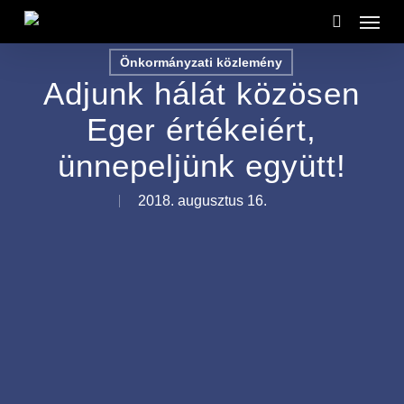
Menu
Skip
to
search
Önkormányzati közlemény
main
Adjunk hálát közösen
content
Eger értékeiért,
ünnepeljünk együtt!
2018. augusztus 16.