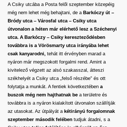
A Csiky utcába a Posta felől szeptember közepéig
még nem lehet még behajtani, de a
Barkóczy út –
Bródy utca – Városfal utca – Csiky utca
útvonalon a héten már elérhető lesz a Széchenyi
utca. A Barkóczy – Csiky kereszteződésben
továbbra is a Vörösmarty utca irányába lehet
csak kanyarodni,
tehát itt érvényben marad a
nyáron már megszokott forgalmi rend. Amint a
kivitelező végzett az alsó szakasszal, átteszi
székhelyét a Csiky utca „felső részébe” és ott
folytatja a munkát. A fentiek következtében
a
buszok még nem hajthatnak be
a területre és
továbbra is a nyáron kialakított útvonalon szállítják
az utasokat. Az útpályát a
kétirányú forgalomnak
szeptember második felében
tudjuk átadni, s a