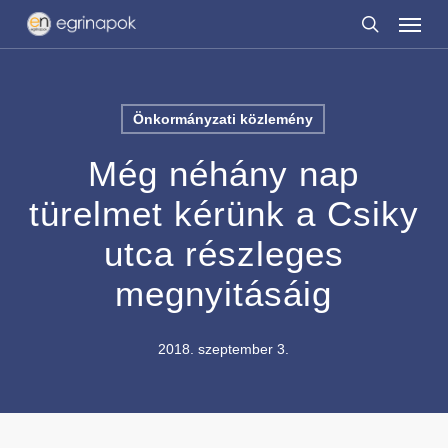
Menu
Skip
to
search
main
content
Önkormányzati közlemény
Még néhány nap
türelmet kérünk a Csiky
utca részleges
megnyitásáig
2018. szeptember 3.