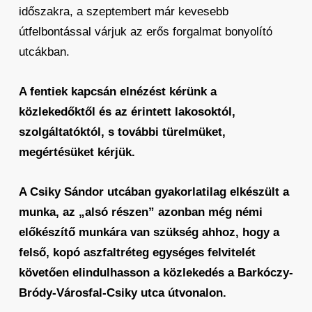
időszakra, a szeptembert már kevesebb
útfelbontással várjuk az erős forgalmat bonyolító
utcákban.
A fentiek kapcsán elnézést kérünk a
közlekedőktől és az érintett lakosoktól,
szolgáltatóktól, s további türelmüket,
megértésüket kérjük.
A Csiky Sándor utcában gyakorlatilag elkészült a
munka, az „alsó részen” azonban még némi
előkészítő munkára van szükség ahhoz, hogy a
felső, kopó aszfaltréteg egységes felvitelét
követően elindulhasson a közlekedés a Barkóczy-
Bródy-Városfal-Csiky utca útvonalon.