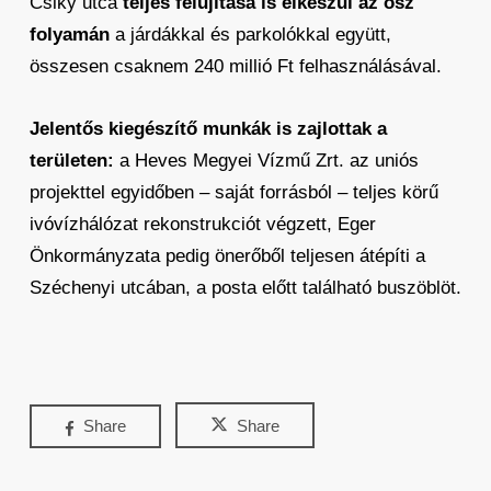
Csiky utca
teljes felújítása is elkészül az ősz
folyamán
a járdákkal és parkolókkal együtt,
összesen csaknem 240 millió Ft felhasználásával.
Jelentős kiegészítő munkák is zajlottak a
területen:
a Heves Megyei Vízmű Zrt. az uniós
projekttel egyidőben – saját forrásból – teljes körű
ivóvízhálózat rekonstrukciót végzett, Eger
Önkormányzata pedig önerőből teljesen átépíti a
Széchenyi utcában, a posta előtt található buszöblöt.
Share
Share