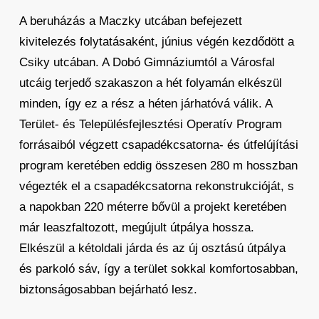
A beruházás a Maczky utcában befejezett
kivitelezés folytatásaként, június végén kezdődött a
Csiky utcában. A Dobó Gimnáziumtól a Városfal
utcáig terjedő szakaszon a hét folyamán elkészül
minden, így ez a rész a héten járhatóvá válik. A
Terület- és Településfejlesztési Operatív Program
forrásaiból végzett csapadékcsatorna- és útfelújítási
program keretében eddig összesen 280 m hosszban
végezték el a csapadékcsatorna rekonstrukcióját, s
a napokban 220 méterre bővül a projekt keretében
már leaszfaltozott, megújult útpálya hossza.
Elkészül a kétoldali járda és az új osztású útpálya
és parkoló sáv, így a terület sokkal komfortosabban,
biztonságosabban bejárható lesz.