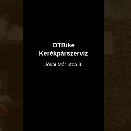
OTBike
Kerékpárszerviz
I
Jókai Mór utca 3.