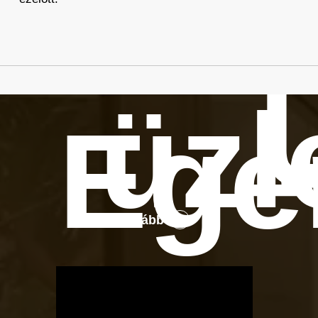
üzl
Ege
Tovább
OTBike
Kerékpárszerviz