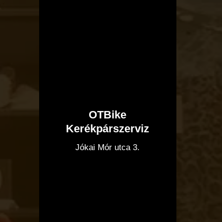
OTBike
Kerékpárszerviz
I
Jókai Mór utca 3.