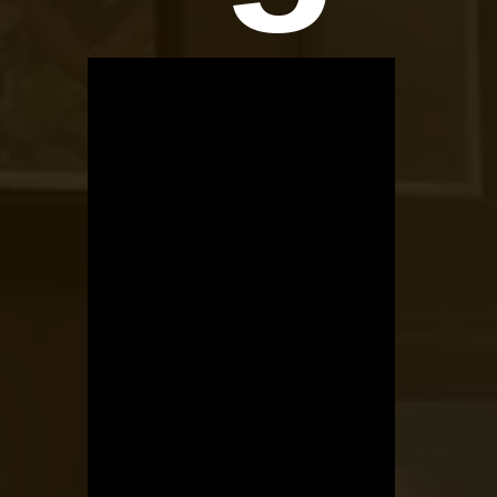
OTBike
Kerékpárszerviz