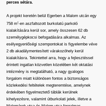
perces sétára.
A projekt keretén belül Egerben a Malom utcán egy
758 m
-en aszfaltozott burkolatú parkoló
2
kialakítására kerül sor, amely összesen 62 db
személygépkocsi befogadására alkalmas. Az
esélyegyenlőségi szempontokat is figyelembe véve
2 db akadálymentesített várakozóhely kerül
kialakításra. Tekintettel arra, hogy a fejlesztéssel
érintett ingatlan közvetlen közelében két oktatási
intézmény is megtalálható, a nagy gyalogos
forgalom miatt különösen fontos a biztonságos
közlekedési feltételek megteremtése, amelynek
érdekében figyelmeztető táblák kerülnek
kihelyezésre, valamint útburkolati jelek, illetve a
Malomárok utca és Malom utca forgalmas