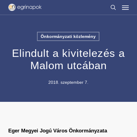
Menu
Skip
to
search
main
content
Önkormányzati közlemény
Elindult a kivitelezés a
Malom utcában
2018. szeptember 7.
Eger Megyei Jogú Város Önkormányzata