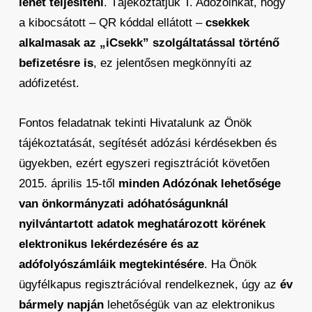
lehet teljesíteni
. Tájékoztatjuk T. Adózóinkat, hogy
a kibocsátott – QR kóddal ellátott –
csekkek
alkalmasak az „iCsekk” szolgáltatással történő
befizetésre is
, ez jelentősen megkönnyíti az
adófizetést.
Fontos feladatnak tekinti Hivatalunk az Önök
tájékoztatását, segítését adózási kérdésekben és
ügyekben, ezért egyszeri regisztrációt követően
2015. április 15-től
minden Adózónak lehetősége
van önkormányzati adóhatóságunknál
nyilvántartott adatok meghatározott körének
elektronikus lekérdezésére és az
adófolyószámláik megtekintésére
. Ha Önök
ügyfélkapus regisztrációval rendelkeznek, úgy az
év
bármely napján
lehetőségük van az elektronikus