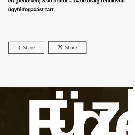
én (pénteken) 8.00 órától – 14.00 óráig rendkívüli
ügyfélfogadást tart.
Share
Share
üz
Eg