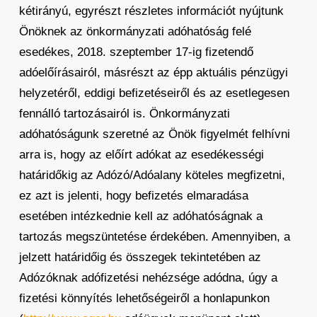
kétirányú, egyrészt részletes információt nyújtunk
Önöknek az önkormányzati adóhatóság felé
esedékes, 2018. szeptember 17-ig fizetendő
adóelőírásairól, másrészt az épp aktuális pénzügyi
helyzetéről, eddigi befizetéseiről és az esetlegesen
fennálló tartozásairól is. Önkormányzati
adóhatóságunk szeretné az Önök figyelmét felhívni
arra is, hogy az előírt adókat az esedékességi
határidőkig az Adózó/Adóalany köteles megfizetni,
ez azt is jelenti, hogy befizetés elmaradása
esetében intézkednie kell az adóhatóságnak a
tartozás megszüntetése érdekében. Amennyiben, a
jelzett határidőig és összegek tekintetében az
Adózóknak adófizetési nehézsége adódna, úgy a
fizetési könnyítés lehetőségeiről a honlapunkon