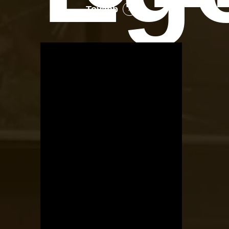
Tovább
OTBike
Kerékpárszerviz