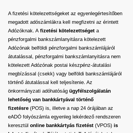
A fizetési kötelezettségeket az egyenlegértesítőben
megadott adószámlákra kell megfizetni az érintett
Adózóknak. A
fizetési kötelezettséget
a
pénzforgalmi bankszámlanyitásra kötelezett
Adózónak belföldi pénzforgalmi bankszámlájáról
átutalással, pénzforgalmi bankszámlanyitásra nem
kötelezett Adózónak postai készpénz-átutalási
megbízással (csekk) vagy belföldi bankszámlájáról
történő átutalással kell teljesítenie. Az
önkormányzati adóhatóság
ügyfélszolgálatán
lehetőség van bankkártyával történő
fizetésre
(POS) is, illetve a nap 24 órájában az
eADÓ folyószámla egyenleg lekérdező rendszeren
keresztül
online bankkártyás fizetést
(VPOS)
is