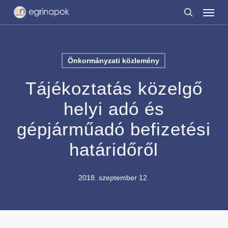
Menu
Skip
to
search
main
content
Önkormányzati közlemény
Tájékoztatás közelgő
helyi adó és
gépjárműadó befizetési
határidőről
2018. szeptember 12.