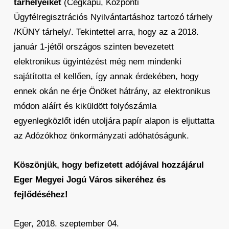
tárhelyeiket
(Cégkapu, Központi
Ügyfélregisztrációs Nyilvántartáshoz tartozó tárhely
/KÜNY tárhely/. Tekintettel arra, hogy az a 2018.
január 1-jétől országos szinten bevezetett
elektronikus ügyintézést még nem mindenki
sajátította el kellően, így annak érdekében, hogy
ennek okán ne érje Önöket hátrány, az elektronikus
módon aláírt és kiküldött folyószámla
egyenlegközlőt idén utoljára papír alapon is eljuttatta
az Adózókhoz önkormányzati adóhatóságunk.
Köszönjük, hogy befizetett adójával hozzájárul
Eger Megyei Jogú Város sikeréhez és
fejlődéséhez!
Eger, 2018. szeptember 04.