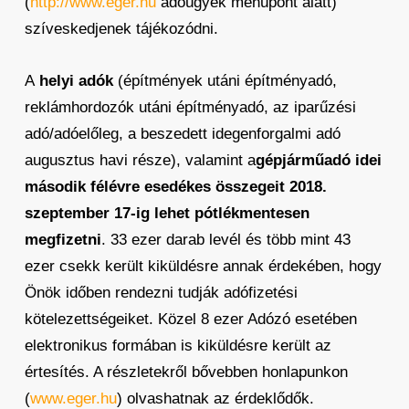
(
http://www.eger.hu
adóügyek menüpont alatt)
szíveskedjenek tájékozódni.
A
helyi adók
(építmények utáni építményadó,
reklámhordozók utáni építményadó, az iparűzési
adó/adóelőleg, a beszedett idegenforgalmi adó
augusztus havi része), valamint a
gépjárműadó idei
második félévre esedékes összegeit 2018.
szeptember 17-ig lehet pótlékmentesen
megfizetni
. 33 ezer darab levél és több mint 43
ezer csekk került kiküldésre annak érdekében, hogy
Önök időben rendezni tudják adófizetési
kötelezettségeiket. Közel 8 ezer Adózó esetében
elektronikus formában is kiküldésre került az
értesítés. A részletekről bővebben honlapunkon
(
www.eger.hu
) olvashatnak az érdeklődők.