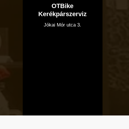
OTBike
Kerékpárszerviz
I
Jókai Mór utca 3.