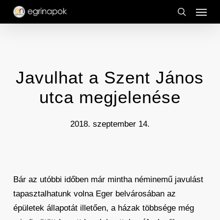
Menu
Skip
to
search
main
content
Javulhat a Szent János
utca megjelenése
2018. szeptember 14.
Bár az utóbbi időben már mintha néminemű javulást
tapasztalhatunk volna Eger belvárosában az
épületek állapotát illetően, a házak többsége még