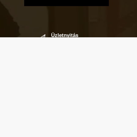
Üzletnyitás
értesítő
Ha megadod az email címedet,
levelet küldünk, amikor új elem kerül
fel az üzletfigyelő listára.
Email cím
*