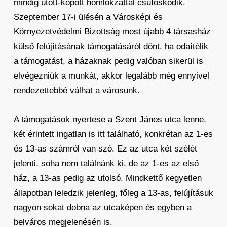
mindig ütött-kopott homlokzattal csúfoskodik.
Szeptember 17-i ülésén a Városképi és
Környezetvédelmi Bizottság most újabb 4 társasház
külső felújításának támogatásáról dönt, ha odaítélik
a támogatást, a házaknak pedig valóban sikerül is
elvégezniük a munkát, akkor legalább még ennyivel
rendezettebbé válhat a városunk.
A támogatások nyertese a Szent János utca lenne,
két érintett ingatlan is itt található, konkrétan az 1-es
és 13-as számról van szó. Ez az utca két szélét
jelenti, soha nem találnánk ki, de az 1-es az első
ház, a 13-as pedig az utolsó. Mindkettő kegyetlen
állapotban leledzik jelenleg, főleg a 13-as, felújításuk
nagyon sokat dobna az utcaképen és egyben a
belváros megjelenésén is.