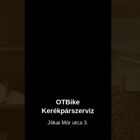
OTBike
Kerékpárszerviz
I
Jókai Mór utca 3.