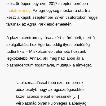
először éppen egy éve, 2017 szeptemberében
mutattuk meg
. Az egri egység mostanra startra
kész: a kapuk szeptember 27-én csütörtökön reggel
tárulnak az Agria Park első emeletén.
A plazmacentrum nyitása azért is örömteli, mert új
szolgáltatást hoz Egerbe, eddig ilyen lehetőség –
tudtunkkal – Miskolcon volt elérhető hozzánk
legközelebb. Annak, aki még hadilábon áll a
plazmacentrum fogalmával, mutatjuk a lényeget.
“a plazmaadással több ezer embernek
adsz esélyt, hogy az egészségesekkel
közel azonos életet élhessenek […]
vérplazmád olyan különleges alapanyag,