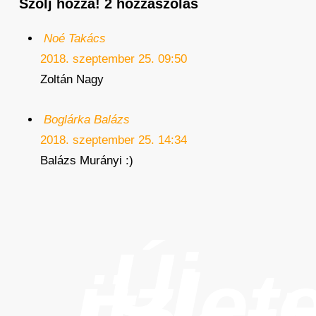
Szólj hozzá!
2 hozzászólás
Noé Takács
2018. szeptember 25. 09:50
Zoltán Nagy
Boglárka Balázs
2018. szeptember 25. 14:34
Balázs Murányi :)
Új
üzlet