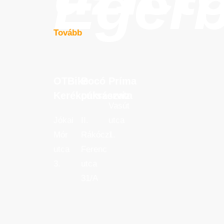
Eger
Tovább
OTBike
Bocó
Príma
OTBike
Bocó
Príma
Kerékpárszerviz
cukrászata
Kerékpárszerviz
cukrászata
Vasút
Jókai
II.
utca
Mór
Rákóczi
1.
utca
Ferenc
3.
utca
31/A