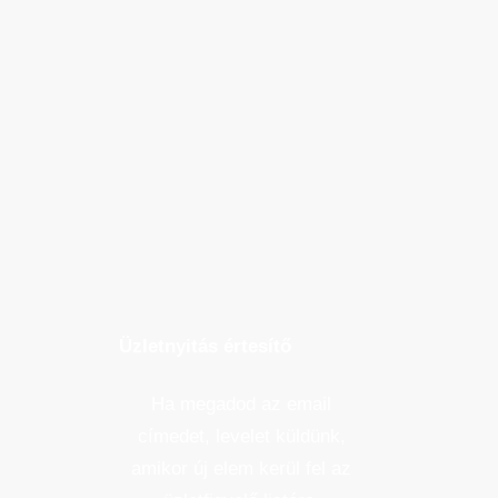
Üzletnyitás értesítő
Ha megadod az email
címedet, levelet küldünk,
amikor új elem kerül fel az