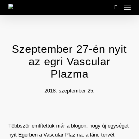
Menu
Skip
to
search
main
content
Szeptember 27-én nyit
az egri Vascular
Plazma
2018. szeptember 25.
Többször említettük már a blogon, hogy új egységet
nyit Egerben a Vascular Plazma, a lánc tervét