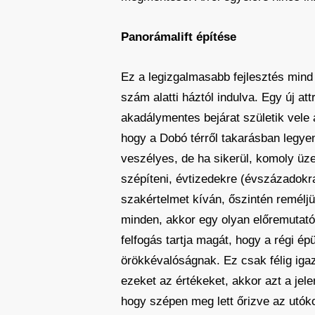
Panorámalift építése
Ez a legizgalmasabb fejlesztés mind k
szám alatti háztól indulva. Egy új at
akadálymentes bejárat születik vele 
hogy a Dobó térről takarásban legyen,
veszélyes, de ha sikerül, komoly üzen
szépíteni, évtizedekre (évszázadokra?
szakértelmet kíván, őszintén reméljü
minden, akkor egy olyan előremutat
felfogás tartja magát, hogy a régi ép
örökkévalóságnak. Ez csak félig igaz
ezeket az értékeket, akkor azt a jel
hogy szépen meg lett őrizve az utó