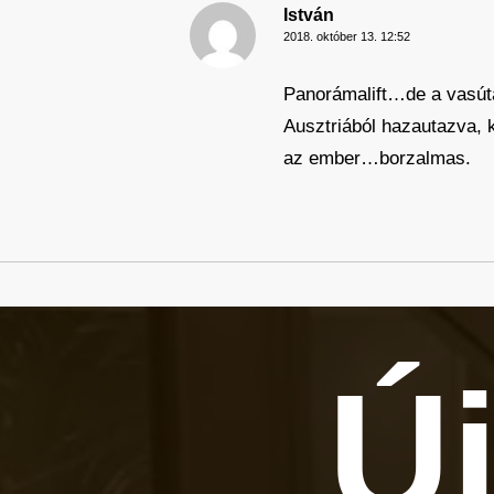
István
2018. október 13. 12:52
Panorámalift…de a vasút
Ausztriából hazautazva, k
az ember…borzalmas.
Új