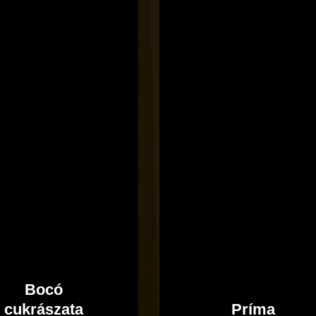
Bocó
Príma
cukrászata