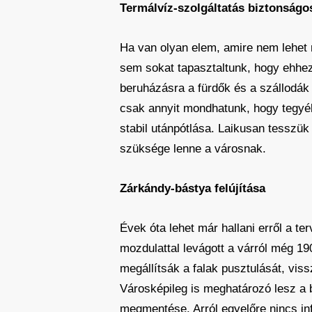
Termálvíz-szolgáltatás biztonságos
Ha van olyan elem, amire nem lehet r
sem sokat tapasztaltunk, hogy ehhez 
beruházásra a fürdők és a szállodák
csak annyit mondhatunk, hogy tegyék,
stabil utánpótlása. Laikusan tesszük
szüksége lenne a városnak.
Zárkándy-bástya felújítása
Évek óta lehet már hallani erről a te
mozdulattal levágott a várról még 19
megállítsák a falak pusztulását, vis
Városképileg is meghatározó lesz a
megmentése. Arról egyelőre nincs in