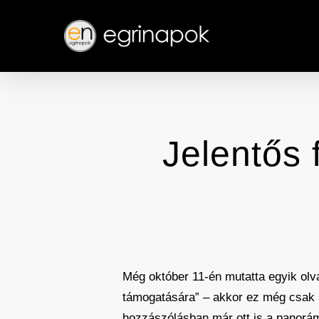
Skip
to
main
content
Jelentős 
Még október 11-én mutatta egyik olva
támogatására” – akkor ez még csak a
hozzászólásban már ott is a panorámal