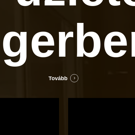
gerbe
Tovább
Bocó
Príma
cukrászata