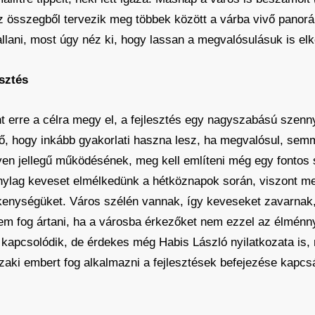
z összegből tervezik meg többek között a várba vivő panorám
hallani, most úgy néz ki, hogy lassan a megvalósulásuk is el
esztés
nt erre a célra megy el, a fejlesztés egy nagyszabású szen
ető, hogy inkább gyakorlati haszna lesz, ha megvalósul, semmi
lyen jellegű működésének, meg kell említeni még egy fontos s
ylag keveset elmélkedünk a hétköznapok során, viszont mel
kenységüket. Város szélén vannak, így keveseket zavarnak
nem fog ártani, ha a városba érkezőket nem ezzel az élménn
kapcsolódik, de érdekes még Habis László nyilatkozata is, m
aki embert fog alkalmazni a fejlesztések befejezése kapcsá