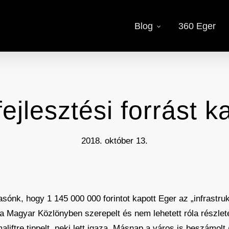
Blog
360 Eger
fejlesztési forrást k
2018. október 13.
sónk, hogy 1 145 000 000 forintot kapott Eger az „infrastruk
 Magyar Közlönyben szerepelt és nem lehetett róla részlet
iftre tippelt, neki lett igaza. Másnap a város is beszámolt 