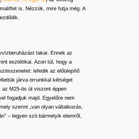
aliftet is. Nézzük, mire futja még. A
kezdődik.
nyvízberuházást takar. Ennek az
nt esztétikai. Azon túl, hogy a
zösszenetet: lefedik az előülepítő
lettük járva orrunkkal kétséget
, az M25-ös út viszont éppen
yel fogadjuk majd. Egyelőre nem
ely szerint „van olyan vállalkozás,
n” – legyen szó bármelyik elemről,