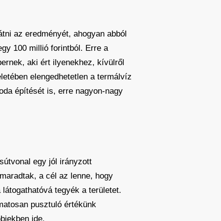
látni az eredményét, ahogyan abból
y 100 millió forintból. Erre a
nek, aki ért ilyenekhez, kívülről
életében elengedhetetlen a termálvíz
oda építését is, erre nagyon-nagy
sútvonal egy jól irányzott
gmaradtak, a cél az lenne, hogy
látogathatóvá tegyék a területet.
matosan pusztuló értékünk
biekben ide.