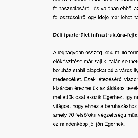
felhasználásáról, és valóban ebből a
fejlesztésekről egy ideje már lehet 
Déli iparterület infrastruktúra-fejl
A legnagyobb összeg, 450 millió fori
előkészítése már zajlik, talán sejth
beruház stabil alapokat ad a város i
medencéket. Ezek létezéséről viszon
kizáróan érezhetjük az áldásos tevé
mellettük csatlakozik Egerhez, így 
világos, hogy ehhez a beruházáshoz 
amely 70 felsőfokú végzettségű műsz
ez mindenképp jól jön Egernek.