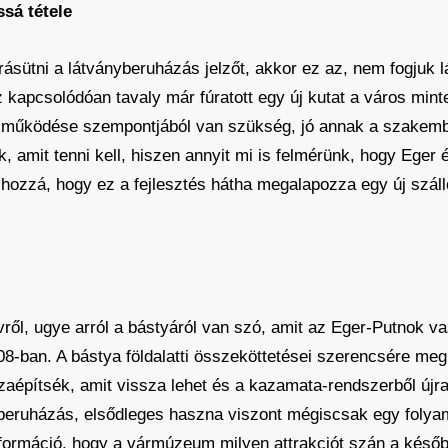
sá tétele
ásütni a látványberuházás jelzőt, akkor ez az, nem fogjuk 
kapcsolódóan tavaly már fúratott egy új kutat a város minteg
 működése szempontjából van szükség, jó annak a szakember
 amit tenni kell, hiszen annyit mi is felmérünk, hogy Eger 
 hozzá, hogy ez a fejlesztés hátha megalapozza egy új száll
rvről, ugye arról a bástyáról van szó, amit az Eger-Putnok va
08-ban. A bástya földalatti összeköttetései szerencsére me
szaépítsék, amit vissza lehet és a kazamata-rendszerből újra 
 beruházás, elsődleges haszna viszont mégiscsak egy folya
formáció, hogy a vármúzeum milyen attrakciót szán a későb