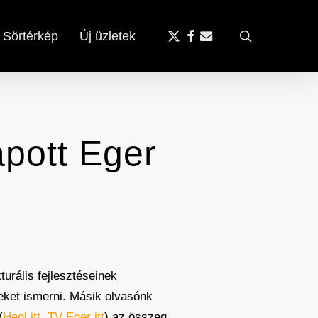
x-
facebook
email
search
Sörtérkép
Új üzletek
twitter
apott Eger
turális fejlesztéseinek
eket ismerni. Másik olvasónk
(
Heol itt
,
TV Eger itt
) az összeg