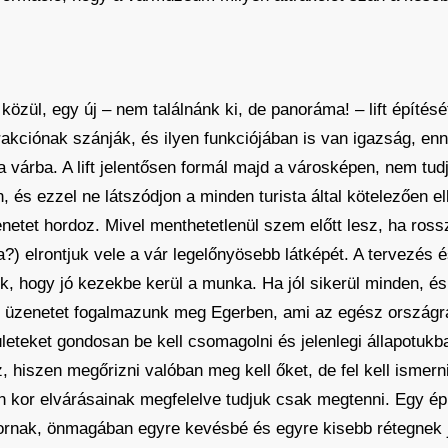
özül, egy új – nem találnánk ki, de panoráma! – lift építésé
trakciónak szánják, és ilyen funkciójában is van igazság, en
a várba. A lift jelentősen formál majd a városképen, nem tud
 és ezzel ne látszódjon a minden turista által kötelezően el
etet hordoz. Mivel menthetetlenül szem előtt lesz, ha rosszu
) elrontjuk vele a vár legelőnyösebb látképét. A tervezés és
k, hogy jó kezekbe kerül a munka. Ha jól sikerül minden, és 
ó üzenetet fogalmazunk meg Egerben, ami az egész országra
ületeket gondosan be kell csomagolni és jelenlegi állapotukb
, hiszen megőrizni valóban meg kell őket, de fel kell ismer
en kor elvárásainak megfelelve tudjuk csak megtenni. Egy épü
kornak, önmagában egyre kevésbé és egyre kisebb rétegnek 