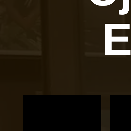
E
OTBike
Kerékpárszerviz