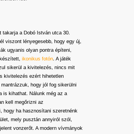
t takarja a Dobó István utca 30.
nél viszont lényegesebb, hogy egy új,
ják ugyanis olyan pontra építeni,
készített,
ikonikus fotón
. A játék
l sikerül a kivitelezés, nincs mit
 kivitelezés ezért hihetetlen
mantrázzuk, hogy jól fog sikerülni
 is kihathat. Nálunk még az a
an kell megőrizni az
ni, hogy ha hasznosítani szeretnénk
let, mely pusztán annyiról szól,
jelent vonzerőt. A modern vívmányok