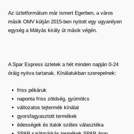
Az üzletformátum már ismert Egerben, a város
másik OMV kútján 2015-ben nyitott egy ugyanilyen
egység a Mátyás király út másik végén.
A Spar Express üzletek a hét minden napján 0-24
óráig nyitva tartanak. Kínálatukban szerepelnek:
friss pékáruk
naponta friss zöldség, gyümölcs
változatos tejtermék kínálat
gyorsfagyasztott termékek
édességek és italok széles választéka
SPAR sajátmárkás termékek SPAR áron