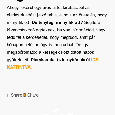
Ahogy lekerül egy üres üzlet kirakatából az
eladást/kiadást jelző tábla, elindul az ötletelés, hogy
mi nyílik ott.
De tényleg, mi nyílik ott?
Segíts a
kíváncsiskodó egrieknek, ha van információd, vagy
tedd fel a kérdésedet, hogy megtudd, amit pár
hónapon belül amúgy is megtudnál. De így
megspórolhatod a kétségek közt töltött napok
gyötrelmeit.
Pletykaoldal üzletnyitásokról
IDE
KATTINTVA.
Share
Share