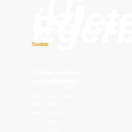
Új
üzlet
Eger
Tovább
OTBike
Bocó
Príma
OTBike
Bocó
Príma
Kerékpárszerviz
cukrászata
Kerékpárszerviz
cukrászata
Vasút
Jókai
II.
utca
Mór
Rákóczi
1.
utca
Ferenc
3.
utca
31/A