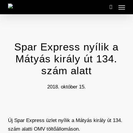
Menu
Skip
to
search
main
content
Spar Express nyílik a
Mátyás király út 134.
szám alatt
2018. október 15.
Új Spar Express üzlet nyílik a Mátyás király út 134.
szám alatti OMV töltőállomáson.