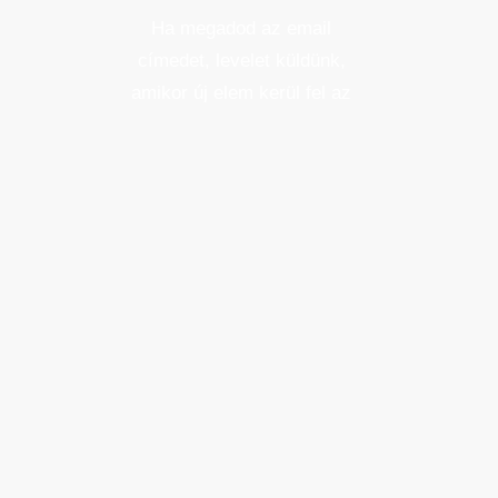
Ha megadod az email
címedet, levelet küldünk,
amikor új elem kerül fel az
üzletfigyelő listára.
Email cím
*