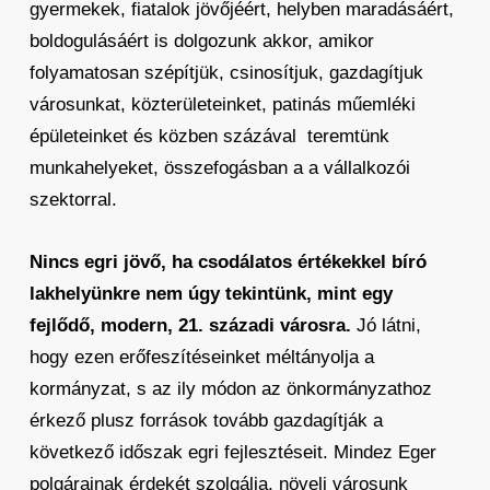
gyermekek, fiatalok jövőjéért, helyben maradásáért,
boldogulásáért is dolgozunk akkor, amikor
folyamatosan szépítjük, csinosítjuk, gazdagítjuk
városunkat, közterületeinket, patinás műemléki
épületeinket és közben százával teremtünk
munkahelyeket, összefogásban a a vállalkozói
szektorral.
Nincs egri jövő, ha csodálatos értékekkel bíró
lakhelyünkre nem úgy tekintünk, mint egy
fejlődő, modern, 21. századi városra.
Jó látni,
hogy ezen erőfeszítéseinket méltányolja a
kormányzat, s az ily módon az önkormányzathoz
érkező plusz források tovább gazdagítják a
következő időszak egri fejlesztéseit. Mindez Eger
polgárainak érdekét szolgálja, növeli városunk