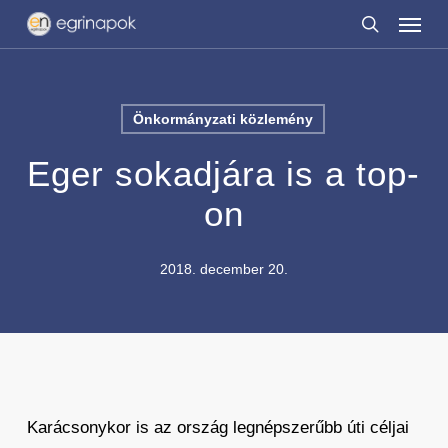
Menu
Skip
to
search
main
content
Önkormányzati közlemény
Eger sokadjára is a top-
on
2018. december 20.
Karácsonykor is az ország legnépszerűbb úti céljai