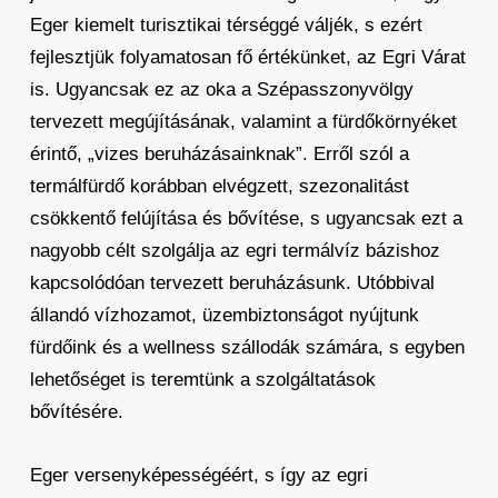
Eger kiemelt turisztikai térséggé váljék, s ezért
fejlesztjük folyamatosan fő értékünket, az Egri Várat
is. Ugyancsak ez az oka a Szépasszonyvölgy
tervezett megújításának, valamint a fürdőkörnyéket
érintő, „vizes beruházásainknak”. Erről szól a
termálfürdő korábban elvégzett, szezonalitást
csökkentő felújítása és bővítése, s ugyancsak ezt a
nagyobb célt szolgálja az egri termálvíz bázishoz
kapcsolódóan tervezett beruházásunk. Utóbbival
állandó vízhozamot, üzembiztonságot nyújtunk
fürdőink és a wellness szállodák számára, s egyben
lehetőséget is teremtünk a szolgáltatások
bővítésére.
Eger versenyképességéért, s így az egri