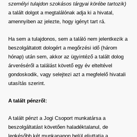
személyi tulajdon szokásos tárgyai körébe tartozik)
a talált dolgot a megtalálónak adja ki a hivatal,
amennyiben az jelezte, hogy igényt tart rá.
Ha sem a tulajdonos, sem a találó nem jelentkezik a
beszolgáltatott dologért a megőrzési idő (három
hónap) után sem, akkor az ügyintéző a talált dolog
árveréséről a találást követő egy év elteltével
gondoskodik, vagy selejtezi azt a megfelelő hivatali
utasítás szerint.
A talált pénzről:
A talált pénzt a Jogi Csoport munkatársa a
beszolgáltatást követően haladéktalanul, de
legkésőbb két munkanapon belül eljuttatja a