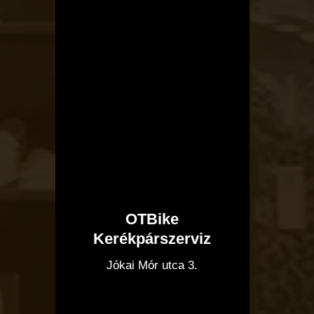
OTBike
Kerékpárszerviz
I
Jókai Mór utca 3.