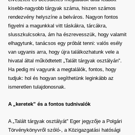
kisebb-nagyobb tárgyak száma, hiszen számos
rendezvény helyszíne a belváros. Nagyon fontos
figyelni a magunkkal vitt táskákra, tárcákra,
slusszkulcsokra, ám ha észrevesszük, hogy valamit
elhagytunk, tanácsos egy próbát tenni: valós esély
van ugyanis arra, hogy újra találkozhatunk vele a
hivatal által működtetett „Talált tárgyak osztályán”.
Ha pedig mi vagyunk a megtalálók, fontos, hogy
tudjuk: hol és hogyan segíthetünk leginkább az
ismeretlen tulajdonosnak.
A „keretek” és a fontos tudnivalók
A „Talált tárgyak osztályát” Eger jegyzője a Polgári
Törvénykönyvről szóló-, a Közigazgatási hatósági