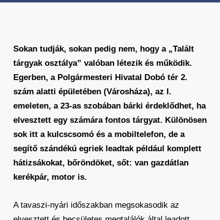
Sokan tudják, sokan pedig nem, hogy a
„Talált
tárgyak osztálya” valóban létezik és működik.
Egerben, a Polgármesteri Hivatal Dobó tér 2.
szám alatti épületében (Városháza), az I.
emeleten, a 23-as szobában bárki érdeklődhet, ha
elvesztett egy számára fontos tárgyat. Különösen
sok itt a kulcscsomó és a mobiltelefon, de a
segítő szándékú egriek leadtak például komplett
hátizsákokat, bőröndöket, sőt: van gazdátlan
kerékpár, motor is.
A tavaszi-nyári időszakban megsokasodik az
elvesztett és becsületes megtalálók által leadott