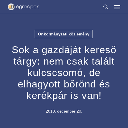
Menu
Skip
to
search
main
content
Önkormányzati közlemény
Sok a gazdáját kereső
tárgy: nem csak talált
kulcscsomó, de
elhagyott bőrönd és
kerékpár is van!
2018. december 20.