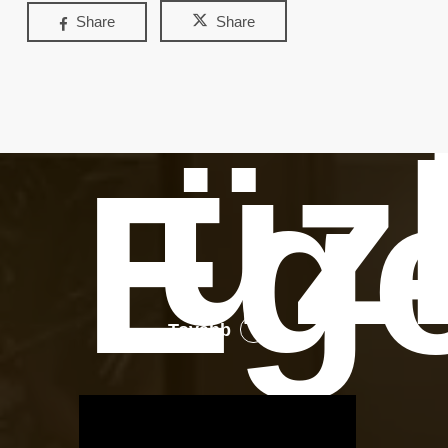
Share
Share
üz
Eg
Tovább
OTBike
Kerékpárszerviz