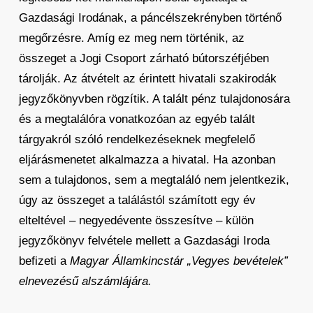
Gazdasági Irodának, a páncélszekrényben történő
megőrzésre. Amíg ez meg nem történik, az
összeget a Jogi Csoport zárható bútorszéfjében
tárolják. Az átvételt az érintett hivatali szakirodák
jegyzőkönyvben rögzítik. A talált pénz tulajdonosára
és a megtalálóra vonatkozóan az egyéb talált
tárgyakról szóló rendelkezéseknek megfelelő
eljárásmenetet alkalmazza a hivatal. Ha azonban
sem a tulajdonos, sem a megtaláló nem jelentkezik,
úgy az összeget a találástól számított egy év
elteltével – negyedévente összesítve – külön
jegyzőkönyv felvétele mellett a Gazdasági Iroda
befizeti a
Magyar Államkincstár „Vegyes bevételek”
elnevezésű alszámlájára.