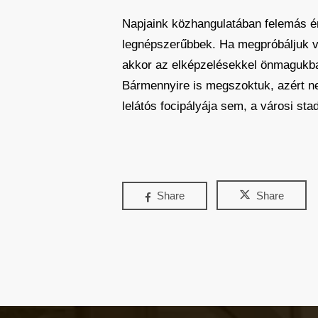
Napjaink közhangulatában felemás ér
legnépszerűbbek. Ha megpróbáljuk vis
akkor az elképzelésekkel önmagukban
Bármennyire is megszoktuk, azért ne
lelátós focipályája sem, a városi sta
Share
Share