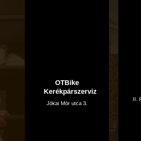
OTBike
Kerékpárszerviz
II.
Jókai Mór utca 3.