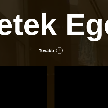
letek
Eg
Tovább
Bocó
Príma
cukrászata