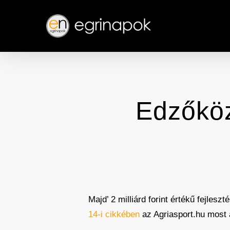
Skip
to
main
content
Edzőköz
Majd’ 2 milliárd forint értékű fejlesz
14-i cikkében
az Agriasport.hu most 