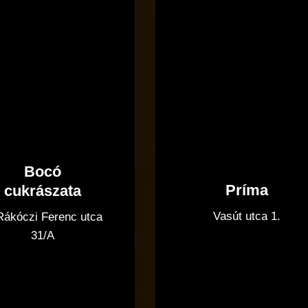
Bocó
Príma
cukrászata
Vasút utca 1.
 Rákóczi Ferenc utca
31/A