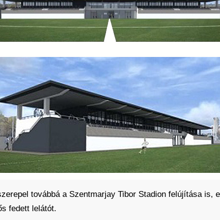
szerepel továbbá a Szentmarjay Tibor Stadion felújítása is, e
s fedett lelátót.