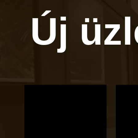
Új üz
OTBike
Kerékpárszerviz