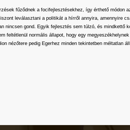
zések fűződnek a focifejlesztésekhez, így érthető módon 
zont leválasztani a politikát a hírről annyira, amennyire cs
 nincsen gond. Egyik fejlesztés sem túlzó, és mindkettő k
m feltétlenül normális állapot, hogy egy megyeszékhelynek j
dion nézőtere pedig Egerhez minden tekintetben méltatlan áll