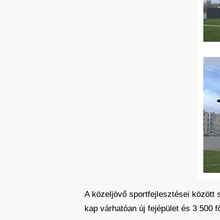
A közeljövő sportfejlesztései között 
kap várhatóan új fejépület és 3 500 fő