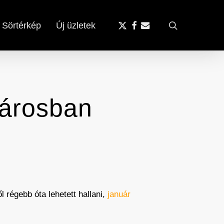
x-
facebook
email
search
Sörtérkép
Új üzletek
twitter
városban
l régebb óta lehetett hallani,
január