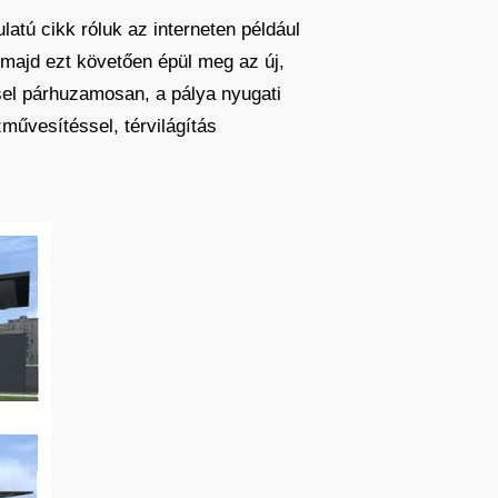
latú cikk róluk az interneten például
 majd ezt követően épül meg az új,
sel párhuzamosan, a pálya nyugati
zművesítéssel, térvilágítás