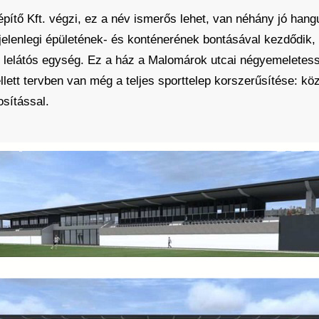
pítő Kft. végzi, ez a név ismerős lehet, van néhány jó hangu
 jelenlegi épületének- és konténerének bontásával kezdődik,
t lelátós egység. Ez a ház a Malomárok utcai négyemeletes
llett tervben van még a teljes sporttelep korszerűsítése: kö
osítással.