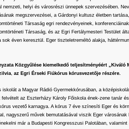
lal nemzeti, helyi és városrészi ünnepek szervezésében. N
tásának megszervezései, a Gárdonyi kultusz életben tartása
lomtörténeti Társaság egri rendezvényeinek, konferenciáina
omtörténeti Társaság, és az Egri Fertálymesteri Testület álta
sok éven keresztül. Eger tiszteletreméltó alakja, háttérmun
zata Közgyűlése kiemelkedő teljesítményéért „Kiváló M
ilvia
,
az Egri Érseki Fiúkórus kórusvezetője részére.
os iskolát a Magyar Rádió Gyermekkórusában, a középiskol
felvételt az Eszterházy Károly Főiskola ének-zene tanár és
kórus vezető karnagya. A kórus 7 éve színesíti Eger és körn
al, nagyszerű művek bemutatásával viszik Eger városának
 énekelni már a Budapesti Kongresszusi Palotában, valamint a