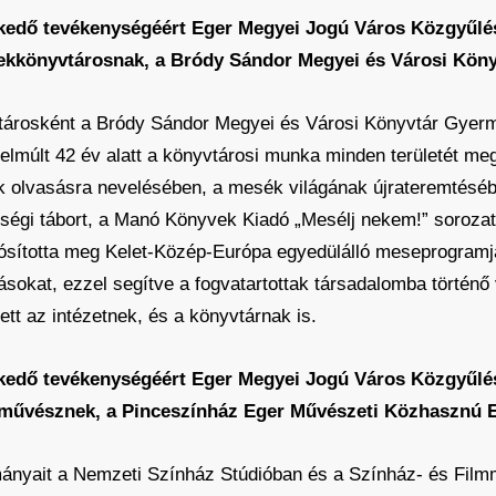
elkedő tevékenységéért Eger Megyei Jogú Város Közgyűl
kkönyvtárosnak, a Bródy Sándor Megyei és Városi Könyv
yvtárosként a Bródy Sándor Megyei és Városi Könyvtár Gyer
elmúlt 42 év alatt a könyvtárosi munka minden területét meg
k olvasásra nevelésében, a mesék világának újrateremtéséb
sségi tábort, a Manó Könyvek Kiadó „Mesélj nekem!” soroz
lósította meg Kelet-Közép-Európa egyedülálló meseprogramját
ásokat, ezzel segítve a fogvatartottak társadalomba történő
tt az intézetnek, és a könyvtárnak is.
elkedő tevékenységéért Eger Megyei Jogú Város Közgyűl
nművésznek, a Pinceszínház Eger Művészeti Közhasznú E
mányait a Nemzeti Színház Stúdióban és a Színház- és Film