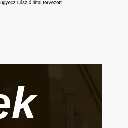
gyecz­ László által tervezett
ek