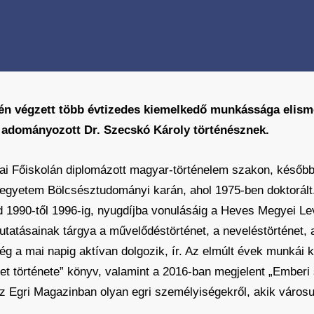
letén végzett több évtizedes kiemelkedő munkássága eli
adományozott Dr. Szecskó Károly történésznek.
ai Főiskolán diplomázott magyar-történelem szakon, később 
gyetem Bölcsésztudományi karán, ahol 1975-ben doktorált. 
 1990-től 1996-ig, nyugdíjba vonulásáig a Heves Megyei Lev
Kutatásainak tárgya a művelődéstörténet, a neveléstörténet, 
g a mai napig aktívan dolgozik, ír. Az elmúlt évek munkái k
et története” könyv, valamint a 2016-ban megjelent „Emberi 
 Egri Magazinban olyan egri személyiségekről, akik városun