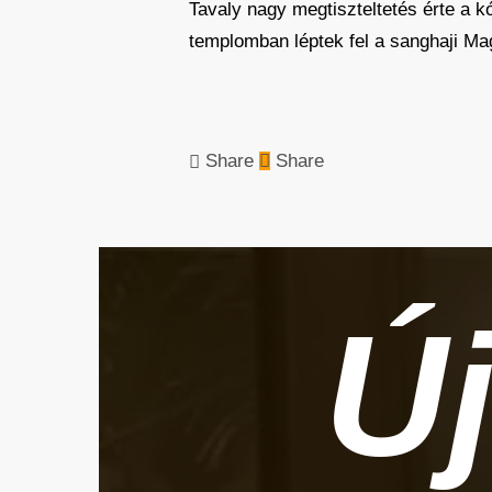
Tavaly nagy megtiszteltetés érte a k
templomban léptek fel a sanghaji M
Share
Share
Új