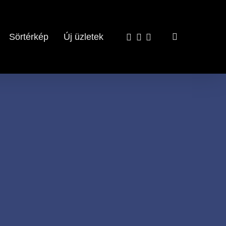
x-
facebook
email
search
Sörtérkép
Új üzletek
twitter