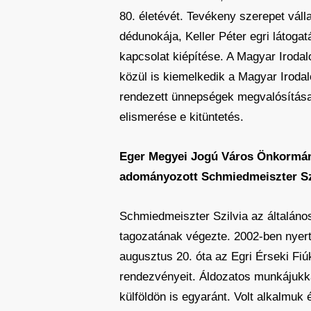
80. életévét. Tevékeny szerepet vál
dédunokája, Keller Péter egri látoga
kapcsolat kiépítése. A Magyar Iroda
közül is kiemelkedik a Magyar Irodal
rendezett ünnepségek megvalósítása 
elismerése e kitüntetés.
Eger Megyei Jogú Város Önkormány
adományozott Schmiedmeiszter Sz
Schmiedmeiszter Szilvia az általán
tagozatának végezte. 2002-ben nyert 
augusztus 20. óta az Egri Érseki Fiú
rendezvényeit. Áldozatos munkájukk
külföldön is egyaránt. Volt alkalmuk