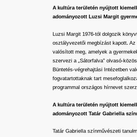
A kultúra területén nyújtott kiem
adományozott Luzsi Margit gyerme
Luzsi Margit 1976-tól dolgozik kön
osztályvezetői megbízást kapott
.
Az 
valósított meg, amelyek a gyermeke
szervezi a „Sátorfalva” olvasó-közö
Büntetés-végrehajtási Intézetben va
fogvatartottaknak tart mesefoglalkoz
programmal országos hírnevet szerze
A kultúra területén nyújtott kiem
adományozott Tatár Gabriella szí
Tatár Gabriella színművészeti tanul