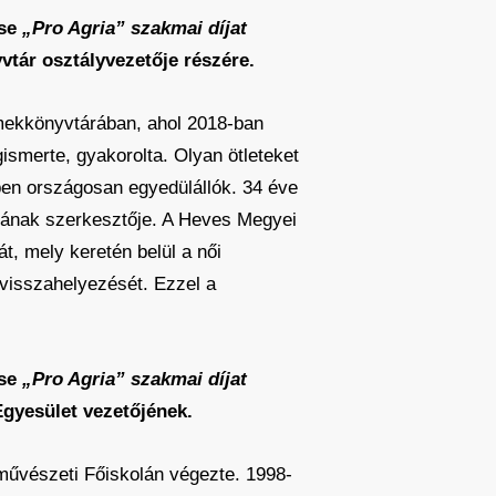
ése
„Pro Agria” szakmai díjat
tár osztályvezetője részére.
mekkönyvtárában, ahol 2018-ban
ismerte, gyakorolta. Olyan ötleteket
en országosan egyedülállók. 34 éve
atának szerkesztője. A Heves Megyei
, mely keretén belül a női
 visszahelyezését. Ezzel a
ése
„Pro Agria” szakmai díjat
gyesület vezetőjének.
művészeti Főiskolán végezte. 1998-