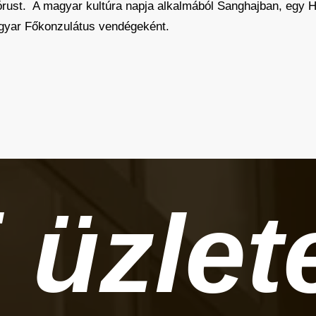
órust. A magyar kultúra napja alkalmából­ Sanghajban, egy Hu
agyar Főkonzulátus vendégeként.
 üzlet