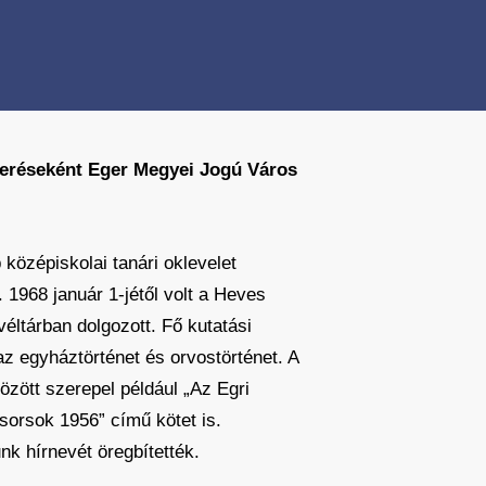
smeréseként Eger Megyei Jogú Város
középiskolai tanári oklevelet
1968 január 1-jétől volt a Heves
éltárban dolgozott. Fő kutatási
az egyháztörténet és orvostörténet. A
özött szerepel például „Az Egri
sorsok 1956” című kötet is.
k hírnevét öregbítették.