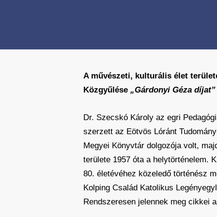
A művészeti, kulturális élet terü
Közgyűlése
„Gárdonyi Géza díjat”
Dr. Szecskó Károly az egri Pedagógi
szerzett az Eötvös Lóránt Tudománye
Megyei Könyvtár dolgozója volt, majd
területe 1957 óta a helytörténelem. 
80. életévéhez közeledő történész mé
Kolping Család Katolikus Legényegyl
Rendszeresen jelennek meg cikkei az