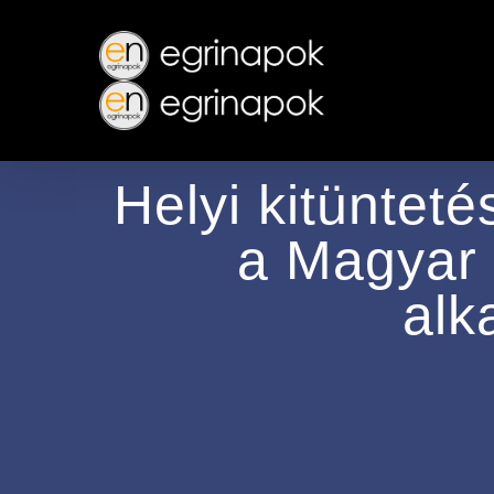
Skip
to
main
content
Helyi kitüntet
a Magyar 
alk