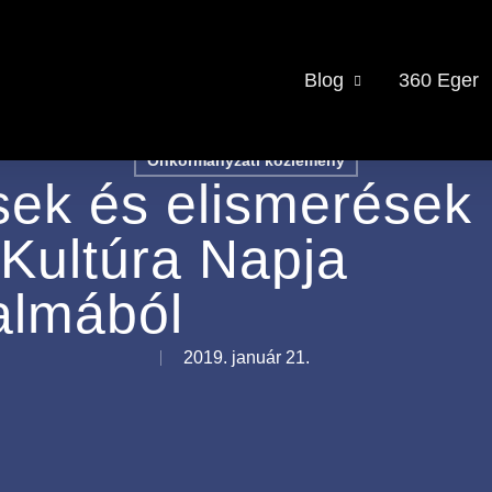
Blog
360 Eger
Önkormányzati közlemény
ések és elismerések
Kultúra Napja
almából
2019. január 21.