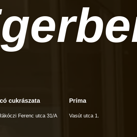
gerbe
có cukrászata
Príma
có
Príma
rászata
 Rákóczi Ferenc utca 31/A
Vasút utca 1.