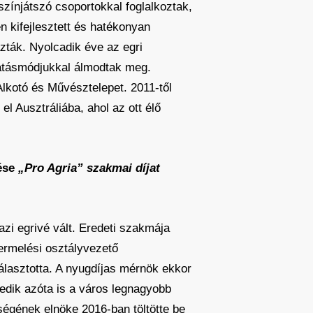
ínjátszó csoportokkal foglalkoztak,
 kifejlesztett és hatékonyan
zták. Nyolcadik éve az egri
 látásmódjukkal álmodtak meg.
lkotó és Művésztelepet. 2011-től
l Ausztráliába, ahol az ott élő
lése
„Pro Agria” szakmai díjat
zi egrivé vált. Eredeti szakmája
termelési osztályvezető
lasztotta. A nyugdíjas mérnök ekkor
kedik azóta is a város legnagyobb
ségének elnöke 2016-ban töltötte be