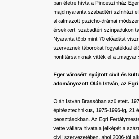
ban életre hívta a Pinceszínház Ege
majd nyaranta szabadtéri színházi e
alkalmazott pszicho-drámai módszerü
érsekkerti szabadtéri színpadukon ta
Nyaranta több mint 70 előadást visz
szerveznek táborokat fogyatékkal élő
honfitársainknak vitték el a „magyar
Eger városért nyújtott civil és k
adományozott Oláh István, az Egri 
Oláh István Brassóban született. 19
építésztechnikus, 1975-1996-ig, 21 é
beosztásokban. Az Egri Fertálymeste
vette vállára hivatala jelképét a sz
civil szervezetében, ahol 2006-tól 