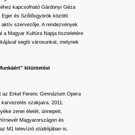
evéhez kapcsolható Gárdonyi Géza
, Eger és Szőlősgyörök közötti
k aktív szervezője. A rendezvények
l a Magyar Kultúra Napja tiszteletére
kájával segíti városunkat, melynek
unkáért” kitüntetést
át az Erkel Ferenc Gimnázium Opera
 karvezetés szakjaira. 2011.
yéke zenei életét, ünnepeit,
 hírnevét Magyarországon és
z M1 televízió stúdiójában is.