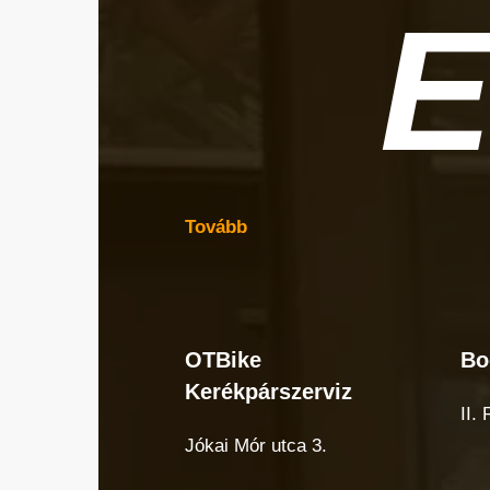
E
Tovább
OTBike
Bo
OTBike
Bo
Kerékpárszerviz
Kerékpárszerviz
cuk
II.
Jókai Mór utca 3.