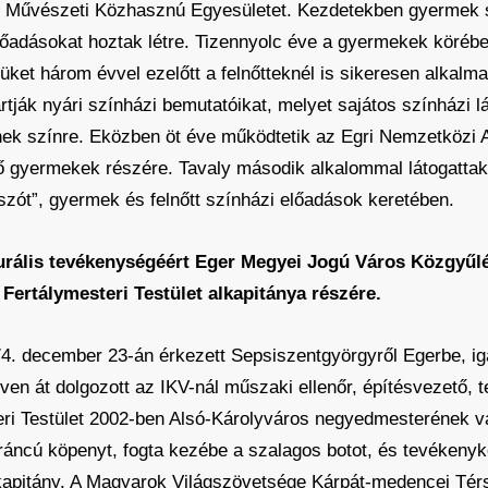
r Művészeti Közhasznú Egyesületet. Kezdetekben gyermek sz
lőadásokat hoztak létre. Tizennyolc éve a gyermekek körében
ket három évvel ezelőtt a felnőtteknél is sikeresen alkalma
rtják nyári színházi bemutatóikat, melyet sajátos színházi
nek színre. Eközben öt éve működtetik az Egri Nemzetközi A
 gyermekek részére. Tavaly második alkalommal látogattak e
 szót”, gyermek és felnőtt színházi előadások keretében.
ulturális tevékenységéért Eger Megyei Jogú Város Közgyű
Fertálymesteri Testület alkapitánya részére.
74. december 23-án érkezett Sepsiszentgyörgyről Egerbe, iga
ven át dolgozott az IKV-nál műszaki ellenőr, építésvezető, 
ri Testület 2002-ben Alsó-Károlyváros negyedmesterének vá
ázráncú köpenyt, fogta kezébe a szalagos botot, és tevékeny
alkapitány. A Magyarok Világszövetsége Kárpát-medencei Tér