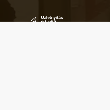
Üzletnyitás
értesítő
Ha megadod az email címedet,
levelet küldünk, amikor új elem kerül
fel az üzletfigyelő listára.
Email cím
*