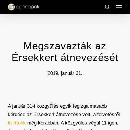
Menu
Skip
to
search
main
content
Megszavazták az
Érsekkert átnevezését
2019. január 31.
A január 31-i közgyűlés egyik legizgalmasabb
kérdése az Érsekkert átnevezése volt, a felvetésről
itt írtunk
még korábban. A közgyűlés végül 11 igen,