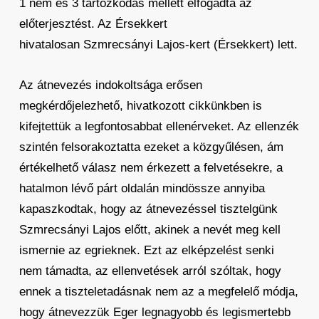
1 nem és 3 tartózkodás mellett elfogadta az
előterjesztést. Az Érsekkert
hivatalosan Szmrecsányi Lajos-kert (Érsekkert) lett.
Az átnevezés indokoltsága erősen
megkérdőjelezhető, hivatkozott cikkünkben is
kifejtettük a legfontosabbat ellenérveket. Az ellenzék
szintén felsorakoztatta ezeket a közgyűlésen, ám
értékelhető válasz nem érkezett a felvetésekre, a
hatalmon lévő párt oldalán mindössze annyiba
kapaszkodtak, hogy az átnevezéssel tisztelgünk
Szmrecsányi Lajos előtt, akinek a nevét meg kell
ismernie az egrieknek. Ezt az elképzelést senki
nem támadta, az ellenvetések arról szóltak, hogy
ennek a tiszteletadásnak nem az a megfelelő módja,
hogy átnevezzük Eger legnagyobb és legismertebb