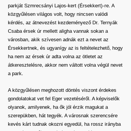
parkját Szmrecsányi Lajos-kert (Érsekkert)-re. A
közgyűlésen világos volt, hogy nincsen valódi
kérdés, az átnevezést kezdeményező Dr. Ternyák
Csaba érsek úr mellett aligha vannak sokan a
városban, akik szívesen adnák ezt a nevet az
Érsekkertnek, és ugyanígy az is feltételezhető, hogy
ha nem az érsek úr adta volna az ötletet az
átkeresztelésre, akkor nem váltott volna végül nevet
a park.
A közgyűlésen meghozott döntés viszont érdekes
gondolatokat vet fel Eger vezetéséről. A képviselők
olyanok, amilyenek, ha ők jól érzik magukat a
szerepükben, hát tegyék. A városnak szerencsére
kevés kárt tudnak okozni egyedül, ha rossz irányba