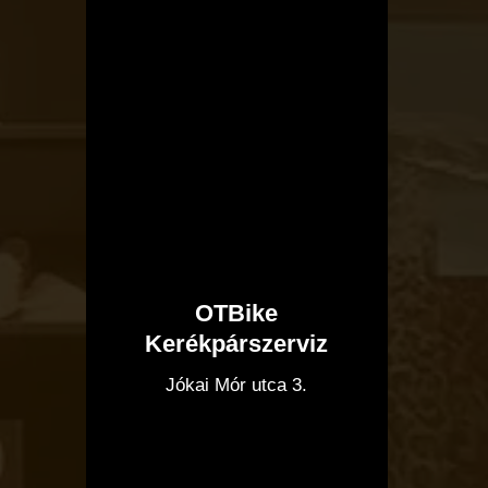
OTBike
Kerékpárszerviz
I
Jókai Mór utca 3.