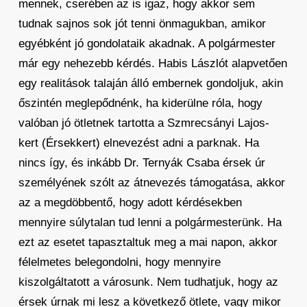
mennek, cserében az is igaz, hogy akkor sem
tudnak sajnos sok jót tenni önmagukban, amikor
egyébként jó gondolataik akadnak. A polgármester
már egy nehezebb kérdés. Habis Lászlót alapvetően
egy realitások talaján álló embernek gondoljuk, akin
őszintén meglepődnénk, ha kiderülne róla, hogy
valóban jó ötletnek tartotta a Szmrecsányi Lajos-
kert (Érsekkert) elnevezést adni a parknak. Ha
nincs így, és inkább Dr. Ternyák Csaba érsek úr
személyének szólt az átnevezés támogatása, akkor
az a megdöbbentő, hogy adott kérdésekben
mennyire súlytalan tud lenni a polgármesterünk. Ha
ezt az esetet tapasztaltuk meg a mai napon, akkor
félelmetes belegondolni, hogy mennyire
kiszolgáltatott a városunk. Nem tudhatjuk, hogy az
érsek úrnak mi lesz a következő ötlete, vagy mikor