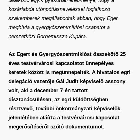
találkozó egyik gyakorlati eredménye, hogy a
kosárlabda utónpótlásneveléssel foglalkozó
szakemberek megállapodtak abban, hogy Eger
meghívja a gyergyószentmiklósi csapatot a
nemzetközi Bornemissza Kupára.
Az Egert és Gyergyószentmiklóst összekötő 25
éves testvérvárosi kapcsolatot ünnepélyes
keretek között is megünnepelték. A hivatalos egri
delegáció vezetője Gál Judit képviselő asszony
volt, aki a december 7-én tartott
dísztanácsülésen, az egri küldöttségben
résztvevő, további önkormányzati képviselők
jelenlétében aláírta a testvérvárosi kapcsolat
megerősítéséről szóló dokumentumot.