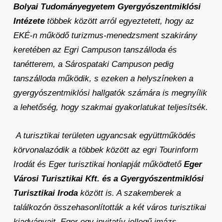
Bolyai Tudományegyetem Gyergyószentmiklósi
Intézete
többek között arról egyeztetett, hogy az
EKÉ-n működő turizmus-menedzsment szakirány
keretében az Egri Campuson tanszálloda és
tanétterem, a Sárospataki Campuson pedig
tanszálloda működik, s ezeken a helyszíneken a
gyergyószentmiklósi hallgatók számára is megnyílik
a lehetőség, hogy szakmai gyakorlatukat teljesítsék.
A turisztikai területen ugyancsak együttműködés
körvonalazódik a többek között az egri Tourinform
Irodát és Eger turisztikai honlapját működtető
Eger
Városi Turisztikai Kft. és a Gyergyószentmiklósi
Turisztikai Iroda
között is. A szakemberek a
találkozón összehasonlították a két város turisztikai
kiadványait. Eger egy invitatív jellegű imázs