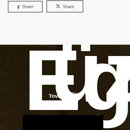
Share
Share
ü
Eg
Tovább
OTBike
Kerékpárszerviz