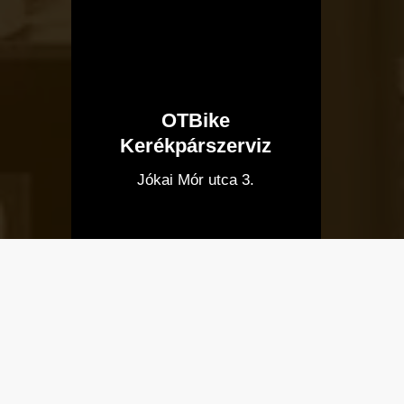
OTBike
Kerékpárszerviz
I
Jókai Mór utca 3.