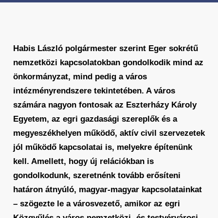
Habis László polgármester szerint Eger sokrétű
nemzetközi kapcsolatokban gondolkodik mind az
önkormányzat, mind pedig a város
intézményrendszere tekintetében. A város
számára nagyon fontosak az Eszterházy Károly
Egyetem, az egri gazdasági szereplők és a
megyeszékhelyen működő, aktív civil szervezetek
jól működő kapcsolatai is, melyekre építenünk
kell. Amellett, hogy új relációkban is
gondolkodunk, szeretnénk tovább erősíteni
határon átnyúló, magyar-magyar kapcsolatainkat
– szögezte le a városvezető, amikor az egri
Közgyűlés a város nemzetközi- és testvérvárosi