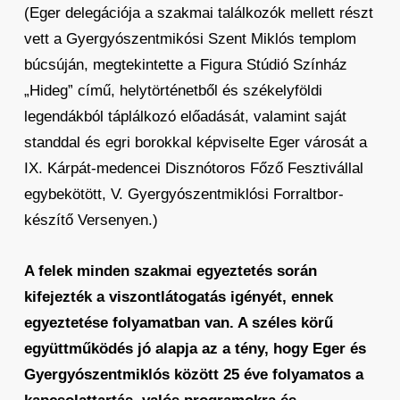
(Eger delegációja a szakmai találkozók mellett részt
vett a Gyergyószentmikósi Szent Miklós templom
búcsúján, megtekintette a Figura Stúdió Színház
„Hideg” című, helytörténetből és székelyföldi
legendákból táplálkozó előadását, valamint saját
standdal és egri borokkal képviselte Eger városát a
IX. Kárpát-medencei Disznótoros Főző Fesztivállal
egybekötött, V. Gyergyószentmiklósi Forraltbor-
készítő Versenyen.)
A felek minden szakmai egyeztetés során
kifejezték a viszontlátogatás igényét, ennek
egyeztetése folyamatban van. A széles körű
együttműködés jó alapja az a tény, hogy Eger és
Gyergyószentmiklós között 25 éve folyamatos a