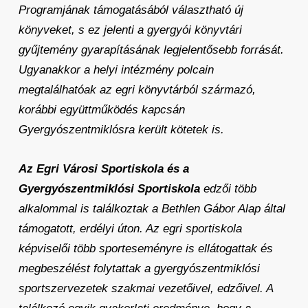
Programjának támogatásából választható új
könyveket, s ez jelenti a gyergyói könyvtári
gyűjtemény gyarapításának legjelentősebb forrását.
Ugyanakkor a helyi intézmény polcain
megtalálhatóak az egri könyvtárból származó,
korábbi együttműködés kapcsán
Gyergyószentmiklósra került kötetek is.
Az Egri Városi Sportiskola és a
Gyergyószentmiklósi Sportiskola
edzői több
alkalommal is találkoztak a Bethlen Gábor Alap által
támogatott, erdélyi úton. Az egri sportiskola
képviselői több sporteseményre is ellátogattak és
megbeszélést folytattak a gyergyószentmiklósi
sportszervezetek szakmai vezetőivel, edzőivel. A