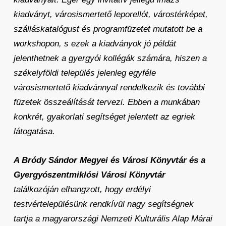
kiadványt, városismertető leporellót, várostérképet,
szálláskatalógust és programfüzetet mutatott be a
workshopon, s ezek a kiadványok jó példát
jelenthetnek a gyergyói kollégák számára, hiszen a
székelyföldi település jelenleg egyféle
városismertető kiadvánnyal rendelkezik és további
füzetek összeálítását tervezi. Ebben a munkában
konkrét, gyakorlati segítséget jelentett az egriek
látogatása.
A Bródy Sándor Megyei és Városi Könyvtár és a
Gyergyószentmiklósi Városi Könyvtár
találkozóján elhangzott, hogy erdélyi
testvértelepülésünk rendkívül nagy segítségnek
tartja a magyarországi Nemzeti Kulturális Alap Márai