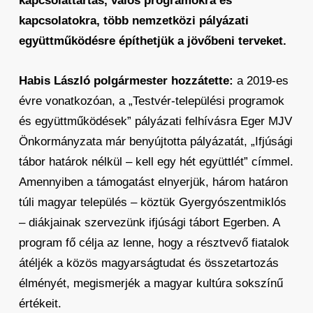
kapcsolattartás, valós programokra és
kapcsolatokra, több nemzetközi pályázati
együttműködésre építhetjük a jövőbeni terveket.
Habis László polgármester hozzátette:
a 2019-es
évre vonatkozóan, a „Testvér-települési programok
és együttműködések” pályázati felhívásra Eger MJV
Önkormányzata már benyújtotta pályázatát, „Ifjúsági
tábor határok nélkül – kell egy hét együttlét” címmel.
Amennyiben a támogatást elnyerjük, három határon
túli magyar település – köztük Gyergyószentmiklós
– diákjainak szervezünk ifjúsági tábort Egerben. A
program fő célja az lenne, hogy a résztvevő fiatalok
átéljék a közös magyarságtudat és összetartozás
élményét, megismerjék a magyar kultúra sokszínű
értékeit.