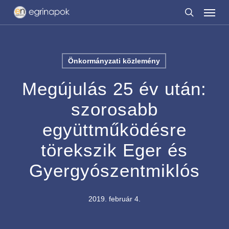
Menu
Skip
to
search
main
content
Önkormányzati közlemény
Megújulás 25 év után:
szorosabb
együttműködésre
törekszik Eger és
Gyergyószentmiklós
2019. február 4.