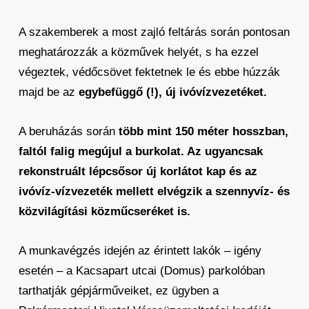
A szakemberek a most zajló feltárás során pontosan
meghatározzák a közművek helyét, s ha ezzel
végeztek, védőcsövet fektetnek le és ebbe húzzák
majd be az
egybefüggő (!), új ivóvízvezetéket.
A beruházás során
több mint 150 méter hosszban,
faltól falig megújul a burkolat. Az ugyancsak
rekonstruált lépcsősor új korlátot kap és az
ivóvíz-vízvezeték mellett elvégzik a szennyvíz- és
közvilágítási közműcseréket is.
A munkavégzés idején az érintett lakók – igény
esetén – a Kacsapart utcai (Domus) parkolóban
tarthatják gépjárműveiket, ez ügyben a