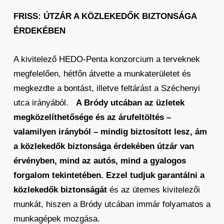
FRISS: ÚTZÁR A KÖZLEKEDŐK BIZTONSÁGA
ÉRDEKÉBEN
A kivitelező HEDO-Penta konzorcium a terveknek
megfelelően, hétfőn átvette a munkaterületet és
megkezdte a bontást, illetve feltárást a Széchenyi
utca irányából.
A Bródy utcában az üzletek
megközelíthetősége és az árufeltöltés –
valamilyen irányból – mindig biztosított lesz, ám
a közlekedők biztonsága érdekében útzár van
érvényben, mind az autós, mind a gyalogos
forgalom tekintetében. Ezzel tudjuk garantálni a
közlekedők biztonságát
és az ütemes kivitelezői
munkát, hiszen a Bródy utcában immár folyamatos a
munkagépek mozgása.