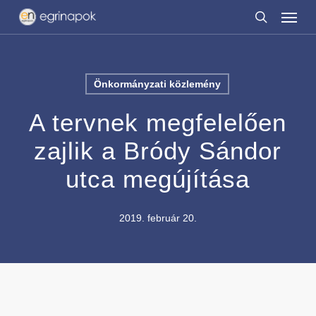
Menu
Skip
to
search
main
content
Önkormányzati közlemény
A tervnek megfelelően
zajlik a Bródy Sándor
utca megújítása
2019. február 20.