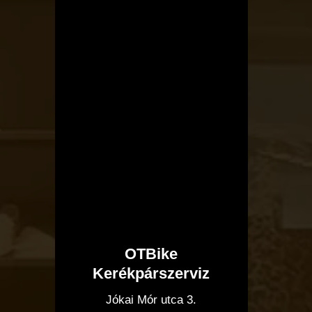
OTBike
Kerékpárszerviz
I
Jókai Mór utca 3.