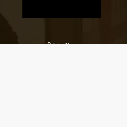
Üzletnyitás
értesítő
Ha megadod az email címedet,
levelet küldünk, amikor új elem kerül
fel az üzletfigyelő listára.
Email cím
*