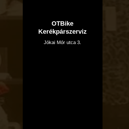
OTBike
Kerékpárszerviz
I
Jókai Mór utca 3.