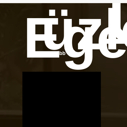
üzl
Ege
Tovább
OTBike
Kerékpárszerviz