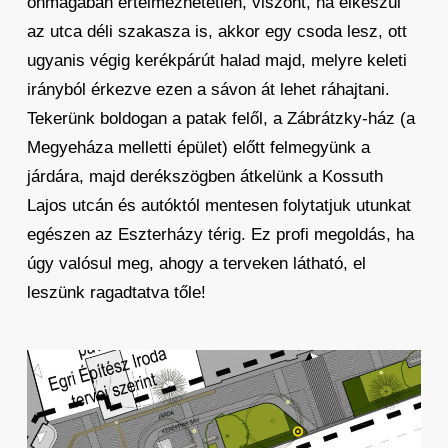
önmagában értelmezhetetlen, viszont, ha elkészül
az utca déli szakasza is, akkor egy csoda lesz, ott
ugyanis végig kerékpárút halad majd, melyre keleti
irányból érkezve ezen a sávon át lehet ráhajtani.
Tekerünk boldogan a patak felől, a Zábrátzky-ház (a
Megyeháza melletti épület) előtt felmegyünk a
járdára, majd derékszögben átkelünk a Kossuth
Lajos utcán és autóktól mentesen folytatjuk utunkat
egészen az Eszterházy térig. Ez profi megoldás, ha
úgy valósul meg, ahogy a terveken látható, el
leszünk ragadtatva tőle!