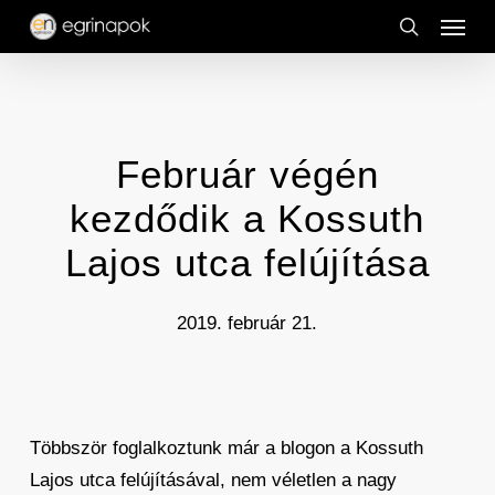
Menu
Skip
to
search
main
content
Február végén
kezdődik a Kossuth
Lajos utca felújítása
2019. február 21.
Többször foglalkoztunk már a blogon a Kossuth
Lajos utca felújításával, nem véletlen a nagy