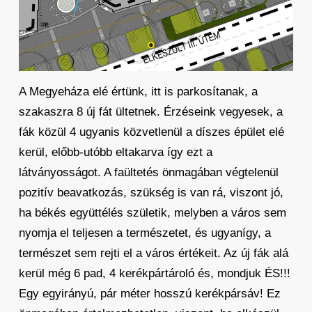
A Megyeháza elé értünk, itt is parkosítanak, a
szakaszra 8 új fát ültetnek. Érzéseink vegyesek, a
fák közül 4 ugyanis közvetlenül a díszes épület elé
kerül, előbb-utóbb eltakarva így ezt a
látványosságot. A faültetés önmagában végtelenül
pozitív beavatkozás, szükség is van rá, viszont jó,
ha békés együttélés születik, melyben a város sem
nyomja el teljesen a természetet, és ugyanígy, a
természet sem rejti el a város értékeit. Az új fák alá
kerül még 6 pad, 4 kerékpártároló és, mondjuk ÉS!!!
Egy egyirányú, pár méter hosszú kerékpársáv! Ez