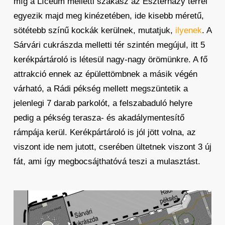
míg a Líceum melletti szakasz az Eszterházy térrel
egyezik majd meg kinézetében, ide kisebb méretű,
sötétebb színű kockák kerülnek, mutatjuk,
ilyenek
. A
Sárvári cukrászda melletti tér szintén megújul, itt 5
kerékpártároló is létesül nagy-nagy örömünkre. A fő
attrakció ennek az épülettömbnek a másik végén
várható, a Rádi pékség mellett megszüntetik a
jelenlegi 7 darab parkolót, a felszabaduló helyre
pedig a pékség terasza- és akadálymentesítő
rámpája kerül. Kerékpártároló is jól jött volna, az
viszont ide nem jutott, cserében ültetnek viszont 3 új
fát, ami így megbocsájthatóvá teszi a mulasztást.