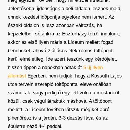
még egyszer röviden, hogy mire számíthatunk.
Jelentősebb újdonságok a déli oldalon lesznek majd,
ennek kezdési időpontja egyelőre nem ismert. Az
északi oldalon is lesz azonban változás, ha
képzeletbeli sétánkra az Eszterházy térről indulunk,
akkor az első ilyen máris a Líceum mellett fogad
bennünket, ahová 2 állásos elektromos töltőpont
kerül elméletileg. Ide azért teszünk egy kérdőjelet,
hiszen éppen a napokban adtak át
5 új ilyen
állomást
Egerben, nem tudjuk, hogy a Kossuth Lajos
utca tervein szereplő töltőponttal eleve önállóan
számoltak, vagy pedig ő egy lett volna a mostani öt
közül, csak végül átrakták máshová. A töltőpont
mellett, a Líceum tövében látszik még két apró
pihenőrész is a járdán, 3-3 dézsás fával és az
épületre néző 4-4 paddal.