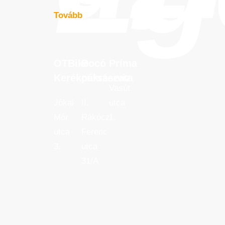
Tovább
OTBike
Bocó
Príma
OTBike
Bocó
Príma
Kerékpárszerviz
cukrászata
Kerékpárszerviz
cukrászata
Vasút
Jókai
II.
utca
Mór
Rákóczi
1.
utca
Ferenc
3.
utca
31/A