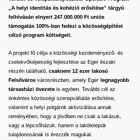
„A helyi identitás és kohézió erősítése” tárgyú
felhívásán elnyert 247.000.000 Ft uniós
támogatás 100%-ban fedezi a közösségépítést
célzó program költségeit.
A projekt fő célja a közösségi kezdeményező- és
cselekvőképesség fejlesztése az Eger északi
részén található,
csaknem 12 ezer lakosú
Felsőváros
városrészben, amely Eger
legnagyobb
társasházi övezete
is egyben. További cél az
önkéntes közösségi szerepvállalás erősítése,
valamint a helyi polgárok aktivizálása annak
reményében, hogy a jövőben ne csak a lakásuk,
vagy a lépcsőházuk, hanem a lakótelepük
tulajdonosának is érezzék magukat.