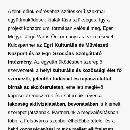
A fenti célok eléréséhez széleskörű szakmai
együttműködések kialakítása szükséges, így a
projekt konzorciumi formában valósul meg, Eger
Megyei Jogú Város Önkormányzata vezetésével.
Kulcspartner az
Egri Kulturális és Művészeti
Központ és az Egri Szociális Szolgáltató
Intézmény.
Az együttműködésben szereplő
szervezetek a
helyi kulturális és közösségi élet fő
szervezői, jelentős tudással és tapasztalattal
bírnak az akcióterületen,
emellett meglévő
kapcsolatrendszerük és csatornáik révén
a
lakosság aktivizálásában, bevonásában
is kiemelt
szerepet játszanak. Partnerünk a megvalósításban
több, a Felsőváros szebbé, élhetőbbé tétele, és a
helyi közösségépítési munka mellett elkötelezett