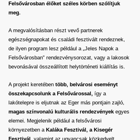
Felsővárosban élőket széles körben szólítjuk
meg.
A megvalósításban részt vevő partnerek
egészségnapokat és családi fesztivált rendeznek,
de ilyen program lesz például a „Jeles Napok a
Felsővárosban” rendezvénysorozat, vagy a lakosok
bevonásával összeállított helytörténeti kiállítás is.
A projekt keretében
több, belvárosi eseményt
összekapcsolunk a Felsővárossal,
így a
lakótelepre is eljutnak az Eger más pontjain zajló,
magas színvonalú kulturális rendezvények
egyes
elemei. Megjelenik például a felsővárosi
környezetben a
Kaláka Fesztivál, a Kisegér
Fesztivál,
valamint az ugyancsak közkedvelt