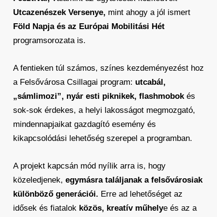
Utcazenészek Versenye,
mint ahogy a jól ismert
Föld Napja és az Európai Mobilitási Hét
programsorozata is.
A fentieken túl számos, színes kezdeményezést hoz
a Felsővárosa Csillagai program:
utcabál,
„sámlimozi”, nyár esti piknikek, flashmobok
és
sok-sok érdekes, a helyi lakosságot megmozgató,
mindennapjaikat gazdagító esemény és
kikapcsolódási lehetőség szerepel a programban.
A projekt kapcsán mód nyílik arra is, hogy
közeledjenek,
egymásra találjanak a felsővárosiak
különböző generációi.
Erre ad lehetőséget az
idősek és fiatalok
közös, kreatív műhely
e és az a