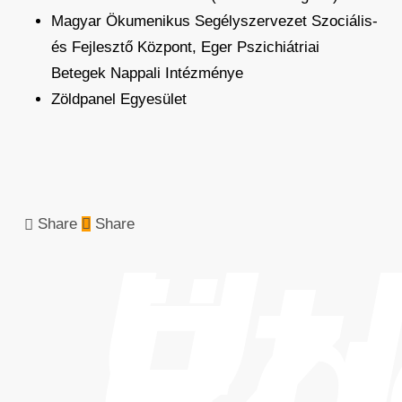
Magyar Ökumenikus Segélyszervezet Szociális-
és Fejlesztő Központ, Eger Pszichiátriai
Betegek Nappali Intézménye
Zöldpanel Egyesület
Új
Share
Share
üz
Eg