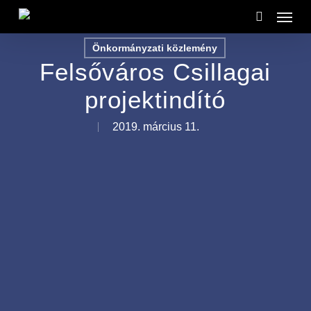
Menu
Skip
to
search
Önkormányzati közlemény
main
Felsőváros Csillagai
content
projektindító
2019. március 11.