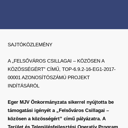
SAJTÓKÖZLEMÉNY
A „FELSŐVÁROS CSILLAGAI – KÖZÖSEN A
KÖZÖSSÉGÉRT” CÍMŰ, TOP-6.9.2-16-EG1-2017-
00001 AZONOSÍTÓSZÁMÚ PROJEKT
INDÍTÁSÁRÓL
Eger MJV Önkormányzata sikerrel nyújtotta be
támogatási igényét a „Felsőváros Csillagai –
közösen a közösségért” című pályázatra. A
Terület és Településfejlesztési Operatív Program