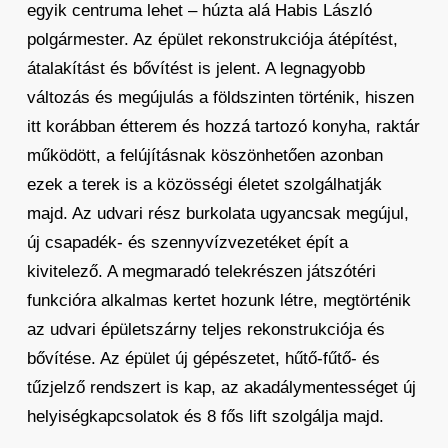
egyik centruma lehet – húzta alá Habis László
polgármester. Az épület rekonstrukciója átépítést,
átalakítást és bővítést is jelent. A legnagyobb
változás és megújulás a földszinten történik, hiszen
itt korábban étterem és hozzá tartozó konyha, raktár
működött, a felújításnak köszönhetően azonban
ezek a terek is a közösségi életet szolgálhatják
majd. Az udvari rész burkolata ugyancsak megújul,
új csapadék- és szennyvízvezetéket épít a
kivitelező. A megmaradó telekrészen játszótéri
funkcióra alkalmas kertet hozunk létre, megtörténik
az udvari épületszárny teljes rekonstrukciója és
bővítése. Az épület új gépészetet, hűtő-fűtő- és
tűzjelző rendszert is kap, az akadálymentességet új
helyiségkapcsolatok és 8 fős lift szolgálja majd.