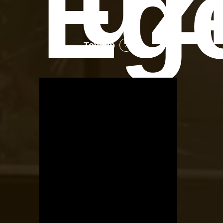
üz
Eg
Tovább
OTBike
Kerékpárszerviz