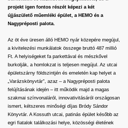
projekt igen fontos részét képezi a két
újjászülető műemléki épület, a HEMO és a
Nagypréposti palota.
Az öt éve üresen álló HEMO nyár közepére megújul,
a kivitelezési munkálatok összege bruttó 487 millió
Ft. A helyiségeket fa parkettával és mészkővel
burkolják, a homlokzat is teljesen megújul. Az utcai
épületszárny földszintjén és emeletén kap helyet a
„Varázskönyvtár”, azaz – a Nagypréposti palota
felújításának idején – itt működik majd a magas
szakmai színvonaláról, innovativitásáról országosan
ismert, kétszeres minőségi díjas Bródy Sándor
Könyvtár. A Kossuth utcai, patinás épület később az
egri fiatalok találkozási helye, közösségi életének