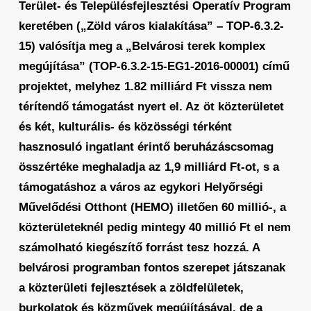
Terület- és Településfejlesztési Operatív Program
keretében („Zöld város kialakítása” – TOP-6.3.2-
15) valósítja meg a „Belvárosi terek komplex
megújítása” (TOP-6.3.2-15-EG1-2016-00001) című
projektet, melyhez 1.82 milliárd Ft vissza nem
térítendő támogatást nyert el. Az öt közterületet
és két, kulturális- és közösségi térként
hasznosuló ingatlant érintő beruházáscsomag
összértéke meghaladja az 1,9 milliárd Ft-ot, s a
támogatáshoz a város az egykori Helyőrségi
Művelődési Otthont (HEMO) illetően 60 millió-, a
közterületeknél pedig mintegy 40 millió Ft el nem
számolható kiegészítő forrást tesz hozzá. A
belvárosi programban fontos szerepet játszanak
a közterületi fejlesztések a zöldfelületek,
burkolatok és közművek megújításával, de a