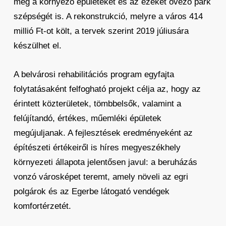
meg a környező épületeket és az ezeket övező park
szépségét is. A rekonstrukció, melyre a város 414
millió Ft-ot költ, a tervek szerint 2019 júliusára
készülhet el.
A belvárosi rehabilitációs program egyfajta
folytatásaként felfogható projekt célja az, hogy az
érintett közterületek, tömbbelsők, valamint a
felújítandó, értékes, műemléki épületek
megújuljanak. A fejlesztések eredményeként az
építészeti értékeiről is híres megyeszékhely
környezeti állapota jelentősen javul: a beruházás
vonzó városképet teremt, amely növeli az egri
polgárok és az Egerbe látogató vendégek
komfortérzetét.