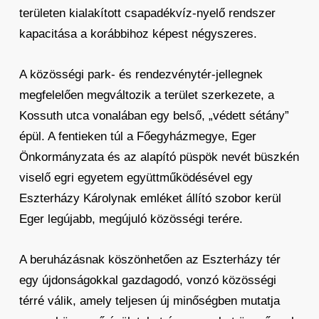
területen kialakított csapadékvíz-nyelő rendszer
kapacitása a korábbihoz képest négyszeres.
A közösségi park- és rendezvénytér-jellegnek
megfelelően megváltozik a terület szerkezete, a
Kossuth utca vonalában egy belső, „védett sétány”
épül. A fentieken túl a Főegyházmegye, Eger
Önkormányzata és az alapító püspök nevét büszkén
viselő egri egyetem együttműködésével egy
Eszterházy Károlynak emléket állító szobor kerül
Eger legújabb, megújuló közösségi terére.
A beruházásnak köszönhetően az Eszterházy tér
egy újdonságokkal gazdagodó, vonzó közösségi
térré válik, amely teljesen új minőségben mutatja