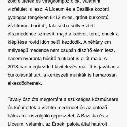
zöldfelületek és virágkompozíciók, valamint
vízfelület is lesz. A Líceum és a Bazilika közötti
gyalogos tengelyen 8×12 m-es, gránit burkolatú,
vízfilmmel borított, talajsíkba süllyesztett
díszmedence színesíti majd a kedvelt teret, ennek a
kiépítése rövid időn belül kezdődik. A néhány cm
mélységű medence nem csupán díszítő elem lesz,
hanem nyaranta hűsítő funkciót is ellát majd. A
2018-ban megkezdett kivitelezés már itt is javában a
burkolásnál tart, a kertészeti munkák is hamarosan
elkezdődhetnek.
Tavaly ősz óta megtörtént a szükséges közműcsere
és kiépítették a vízfilm-medencét és az öntöző
hálózatot kiszolgáló gépészetet. A Bazilika és a
Líceum, valamint az Érseki palota által határolt