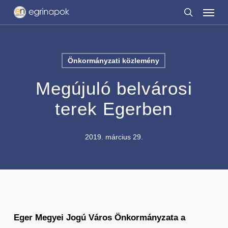
Menu
Skip
to
search
main
content
Önkormányzati közlemény
Megújuló belvárosi
terek Egerben
2019. március 29.
Eger Megyei Jogú Város Önkormányzata a