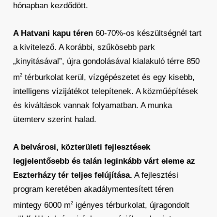
hónapban kezdődött.
A Hatvani kapu téren
60-70%-os készültségnél tart
a kivitelező. A korábbi, szűkösebb park
„kinyitásával”, újra gondolásával kialakuló térre 850
m
térburkolat kerül, vízgépészetet és egy kisebb,
2
intelligens vízijátékot telepítenek. A közműépítések
és kiváltások vannak folyamatban. A munka
ütemterv szerint halad.
A belvárosi, közterületi fejlesztések
legjelentősebb és talán leginkább várt eleme az
Eszterházy tér teljes felújítása.
A fejlesztési
program keretében akadálymentesített téren
mintegy 6000 m
igényes térburkolat, újragondolt
2