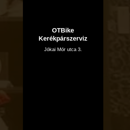
OTBike
Kerékpárszerviz
I
Jókai Mór utca 3.