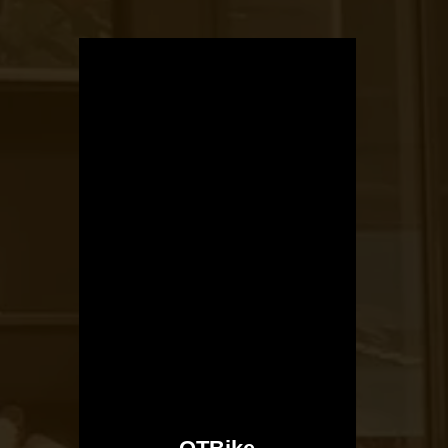
OTBike
Kerékpárszerviz