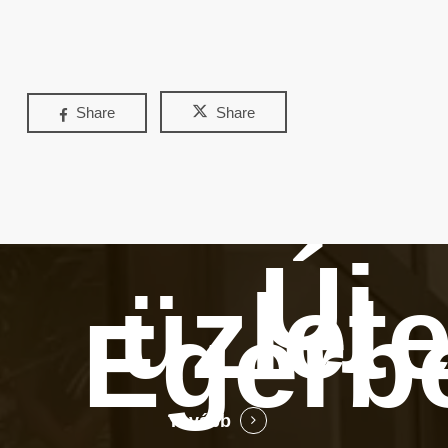
Share
Share
Új
üzlet
Egerb
Tovább