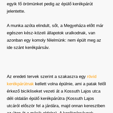
egyik fő örömünket pedig az épülő kerékpárút
jelentette.
A munka azóta elindult, sőt, a Megyeháza előtt már
egészen kész-közeli állapotok uralkodnak, van
azonban egy komoly félelmünk: nem épült meg az
ide szánt kerékpársáv.
Az eredeti tervek szerint a szakaszra egy
rövid
kerékpárútnak
kellett volna épülnie, ami a patak felől
érkező bicikliseket vezeti át a Kossuth Lajos utca
déli oldalán épülő kerékpárútra (Kossuth Lajos
utcáról először fel a járdára, majd onnan keresztben