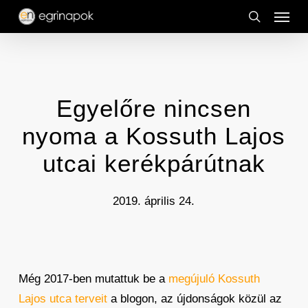
Menu
Skip
to
search
main
content
Egyelőre nincsen
nyoma a Kossuth Lajos
utcai kerékpárútnak
2019. április 24.
Még 2017-ben mutattuk be a
megújuló Kossuth
Lajos utca terveit
a blogon, az újdonságok közül az