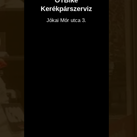
OTBike
Kerékpárszerviz
I
Jókai Mór utca 3.