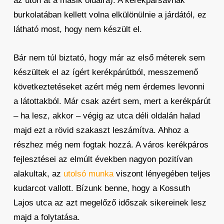
az úton át a másik oldalra). A kerékpársávnak
burkolatában kellett volna elkülönülnie a járdától, ez
látható most, hogy nem készült el.
Bár nem túl biztató, hogy már az első méterek sem
készültek el az ígért kerékpárútból, messzemenő
következtetéseket azért még nem érdemes levonni
a látottakból. Már csak azért sem, mert a kerékpárút
– ha lesz, akkor – végig az utca déli oldalán halad
majd ezt a rövid szakaszt leszámítva. Ahhoz a
részhez még nem fogtak hozzá. A város kerékpáros
fejlesztései az elmúlt években nagyon pozitívan
alakultak, az
utolsó munka
viszont lényegében teljes
kudarcot vallott. Bízunk benne, hogy a Kossuth
Lajos utca az azt megelőző időszak sikereinek lesz
majd a folytatása.