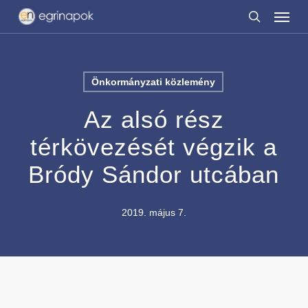
Menu
Skip
to
search
main
content
Önkormányzati közlemény
Az alsó rész
térkövezését végzik a
Bródy Sándor utcában
2019. május 7.