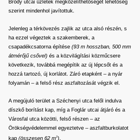
Bródy utcai üzletek megközelíthetőségét lehetőség
szerint mindenhol javítottuk.
Jelenleg a térkövezés zajlik az utca alsó részén, s
ha ezzel végeztek a szakemberek, a
csapadékcsatorna építése
(93 m hosszban, 500 mm
átmérőjű csővel)
és a közvilágítási közműcsere
következik, továbbá megépítik az új lépcsőt és a
hozzá tartozó, új korlátot. Záró etapként – a nyár
folyamán – a felső rész aszfaltozását végzik el.
A megújuló terület a Széchenyi utca felől indulva
díszkő borítást kap, míg a Foglár utcai átjáró és a
Városfal utca közötti, felső részen – az
Örökségvédelemmel egyeztetve – aszfaltburkolatot
kap
(összesen 62 m
)
.
3