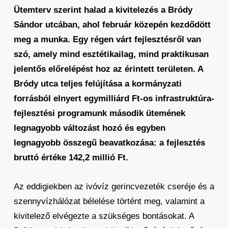
Ütemterv szerint halad a kivitelezés a Bródy
Sándor utcában, ahol február közepén kezdődött
meg a munka. Egy régen várt fejlesztésről van
szó, amely mind esztétikailag, mind praktikusan
jelentős előrelépést hoz az érintett területen. A
Bródy utca teljes felújítása a kormányzati
forrásból elnyert egymilliárd Ft-os infrastruktúra-
fejlesztési programunk második ütemének
legnagyobb változást hozó és egyben
legnagyobb összegű beavatkozása: a fejlesztés
bruttó értéke 142,2 millió Ft.
Az eddigiekben az ivóvíz gerincvezeték cseréje és a
szennyvízhálózat bélelése történt meg, valamint a
kivitelező elvégezte a szükséges bontásokat. A