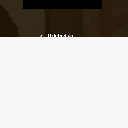
Üzletnyitás
értesítő
Ha megadod az email címedet,
levelet küldünk, amikor új elem kerül
fel az üzletfigyelő listára.
Email cím
*