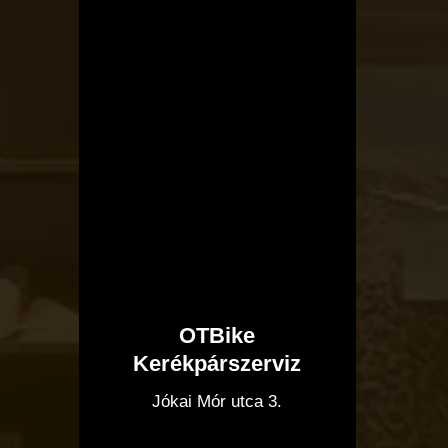
OTBike
Kerékpárszerviz
I
Jókai Mór utca 3.