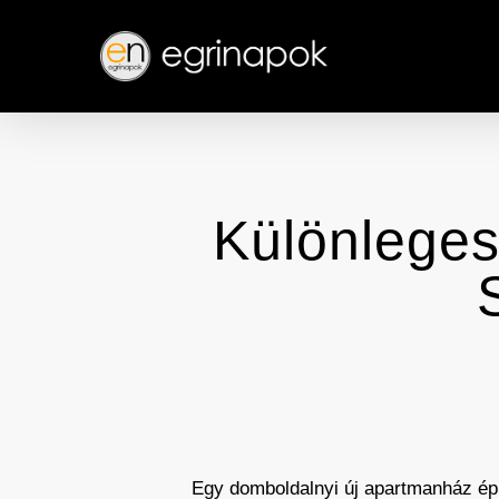
Skip
to
main
content
Különleges
Egy domboldalnyi új apartmanház épí