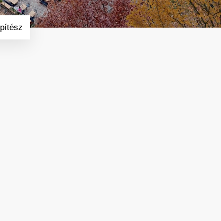
pítész