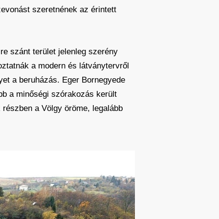
zevonást szeretnének az érintett
e szánt terület jelenleg szerény
oztatnák a modern és látványtervről
lgyet a beruházás. Eger Bornegyede
ább a minőségi szórakozás került
k részben a Völgy öröme, legalább