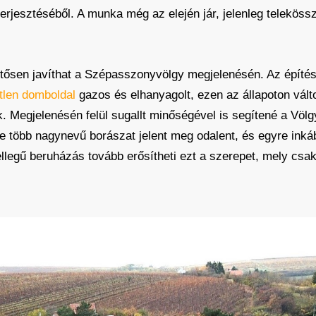
terjesztéséből. A munka még az elején jár, jelenleg teleköss
tősen javíthat a Szépasszonyvölgy megjelenésén. Az építésr
tlen domboldal
gazos és elhanyagolt, ezen az állapoton vált
k. Megjelenésén felül sugallt minőségével is segítené a Vö
yre több nagynevű borászat jelent meg odalent, és egyre ink
ellegű beruházás tovább erősítheti ezt a szerepet, mely csa