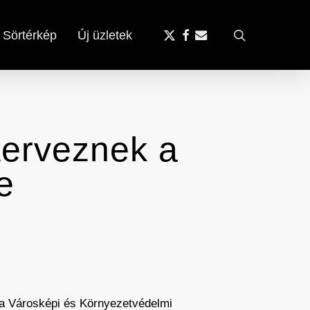
x-
facebook
email
search
Sörtérkép
Új üzletek
twitter
terveznek a
e
 a Városképi és Környezetvédelmi