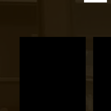
OTBike
Kerékpárszerviz