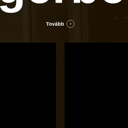
Tovább
Bocó
Príma
cukrászata