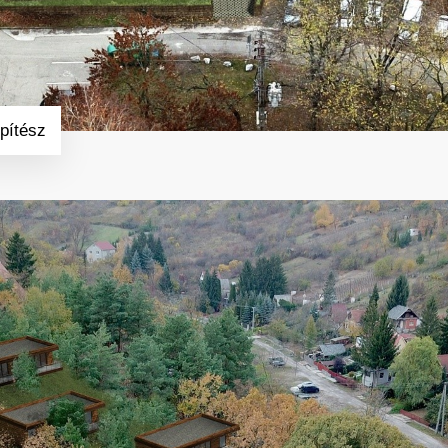
pítész