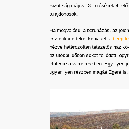
Bizottság május 13-i ülésének 4. elő
tulajdonosok.
Ha megvalósul a beruházás, az jelen
esztétikai értéket képvisel, a
beépíte
nézve határozottan tetszetős házikó
az utóbbi időben sokat fejlődött, eg
előtérbe a városrészben. Egy ilyen j
ugyanilyen részben magáé Egeré is.