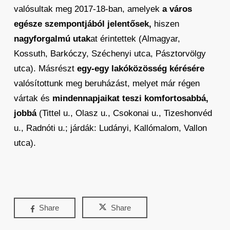
valósultak meg 2017-18-ban, amelyek
a város
egésze szempontjából jelentősek,
hiszen
nagyforgalmú utak
at érintettek (Almagyar,
Kossuth, Barkóczy, Széchenyi utca, Pásztorvölgy
utca). Másrészt
egy-egy lakóközösség kérésére
valósítottunk meg beruházást, melyet már régen
vártak és
mindennapjaikat teszi komfortosabbá,
jobbá
(Tittel u., Olasz u., Csokonai u., Tizeshonvéd
u., Radnóti u.; járdák: Ludányi, Kallómalom, Vallon
utca).
Share
Share