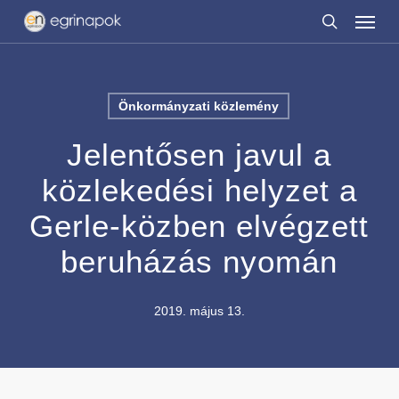
Menu
Skip
to
search
main
content
Önkormányzati közlemény
Jelentősen javul a
közlekedési helyzet a
Gerle-közben elvégzett
beruházás nyomán
2019. május 13.