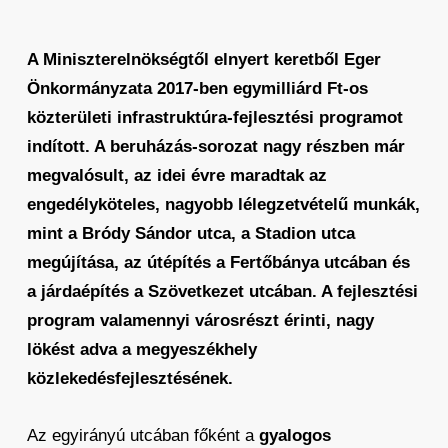
A Miniszterelnökségtől elnyert keretből Eger
Önkormányzata 2017-ben egymilliárd Ft-os
közterületi infrastruktúra-fejlesztési programot
indított. A beruházás-sorozat nagy részben már
megvalósult, az idei évre maradtak az
engedélyköteles, nagyobb lélegzetvételű munkák,
mint a Bródy Sándor utca, a Stadion utca
megújítása, az útépítés a Fertőbánya utcában és
a járdaépítés a Szövetkezet utcában. A fejlesztési
program valamennyi városrészt érinti, nagy
lökést adva a megyeszékhely
közlekedésfejlesztésének.
Az egyirányú utcában főként a
gyalogos