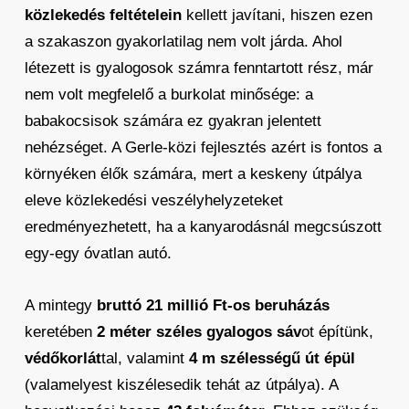
közlekedés feltételein
kellett javítani, hiszen ezen
a szakaszon gyakorlatilag nem volt járda. Ahol
létezett is gyalogosok számra fenntartott rész, már
nem volt megfelelő a burkolat minősége: a
babakocsisok számára ez gyakran jelentett
nehézséget. A Gerle-közi fejlesztés azért is fontos a
környéken élők számára, mert a keskeny útpálya
eleve közlekedési veszélyhelyzeteket
eredményezhetett, ha a kanyarodásnál megcsúszott
egy-egy óvatlan autó.
A mintegy
bruttó 21 millió Ft-os beruházás
keretében
2 méter széles gyalogos sáv
ot építünk,
védőkorlát
tal, valamint
4 m szélességű út épül
(valamelyest kiszélesedik tehát az útpálya). A