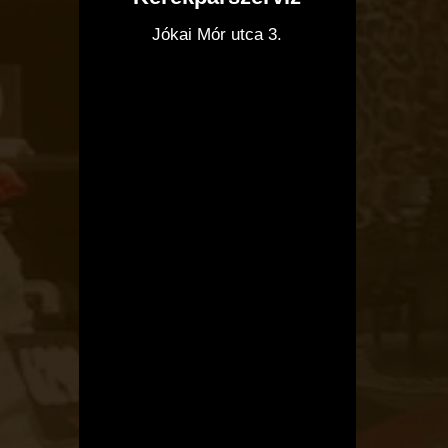
I
Jókai Mór utca 3.