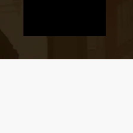
Üzletnyitás
értesítő
Ha megadod az email címedet,
levelet küldünk, amikor új elem kerül
fel az üzletfigyelő listára.
Email cím
*