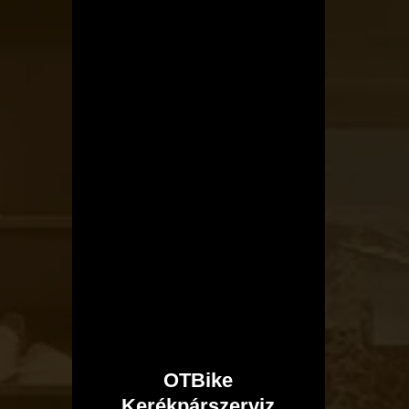
OTBike
Kerékpárszerviz