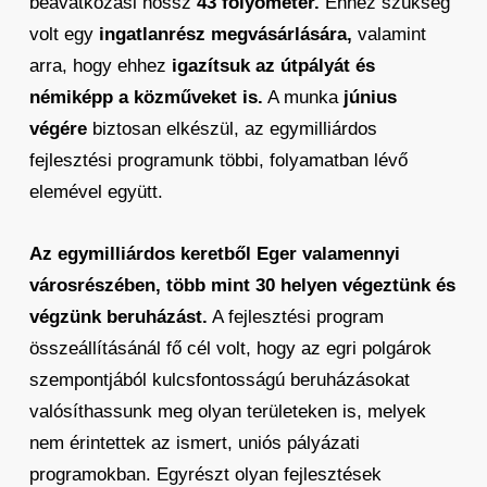
beavatkozási hossz
43 folyóméter.
Ehhez szükség
volt egy
ingatlanrész megvásárlására,
valamint
arra, hogy ehhez
igazítsuk az útpályát és
némiképp a közműveket is.
A munka
június
végére
biztosan elkészül, az egymilliárdos
fejlesztési programunk többi, folyamatban lévő
elemével együtt.
Az egymilliárdos keretből Eger valamennyi
városrészében, több mint 30 helyen végeztünk és
végzünk beruházást.
A fejlesztési program
összeállításánál fő cél volt, hogy az egri polgárok
szempontjából kulcsfontosságú beruházásokat
valósíthassunk meg olyan területeken is, melyek
nem érintettek az ismert, uniós pályázati
programokban. Egyrészt olyan fejlesztések