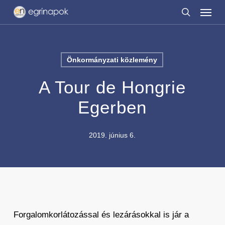
Menu
Skip
to
search
main
content
Önkormányzati közlemény
A Tour de Hongrie
Egerben
2019. június 6.
Forgalomkorlátozással és lezárásokkal is jár a