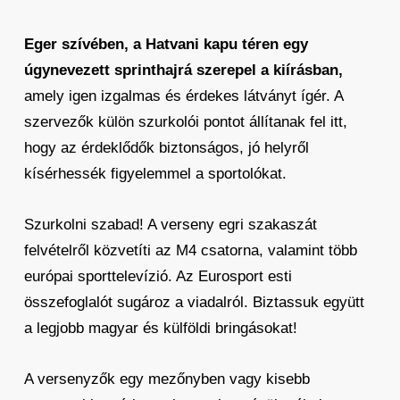
Eger szívében, a Hatvani kapu téren egy
úgynevezett sprinthajrá szerepel a kiírásban,
amely igen izgalmas és érdekes látványt ígér. A
szervezők külön szurkolói pontot állítanak fel itt,
hogy az érdeklődők biztonságos, jó helyről
kísérhessék figyelemmel a sportolókat.
Szurkolni szabad! A verseny egri szakaszát
felvételről közvetíti az M4 csatorna, valamint több
európai sporttelevízió. Az Eurosport esti
összefoglalót sugároz a viadalról. Biztassuk együtt
a legjobb magyar és külföldi bringásokat!
A versenyzők egy mezőnyben vagy kisebb