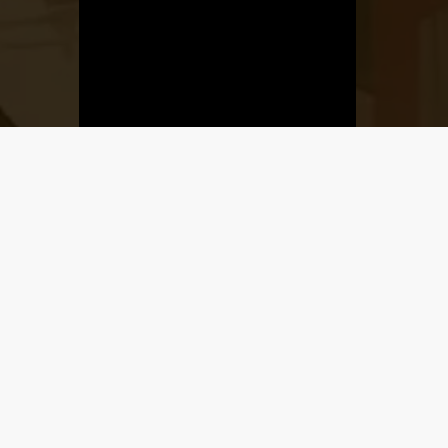
Üzletnyitás
értesítő
Ha megadod az email címedet,
levelet küldünk, amikor új elem kerül
fel az üzletfigyelő listára.
Email cím
*