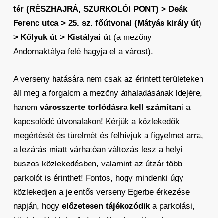
tér (RÉSZHAJRÁ, SZURKOLÓI PONT) > Deák
Ferenc utca > 25. sz. főútvonal (Mátyás király út)
> Kőlyuk út > Kistályai út
(a mezőny
Andornaktálya felé hagyja el a várost).
A verseny hatására nem csak az érintett területeken
áll meg a forgalom a mezőny áthaladásának idejére,
hanem
városszerte torlódásra kell számítani
a
kapcsolódó útvonalakon! Kérjük a közlekedők
megértését és türelmét és felhívjuk a figyelmet arra,
a lezárás miatt várhatóan változás lesz a helyi
buszos közlekedésben, valamint az útzár több
parkolót is érinthet! Fontos, hogy mindenki úgy
közlekedjen a jelentős verseny Egerbe érkezése
napján, hogy
előzetesen tájékozódik
a parkolási,