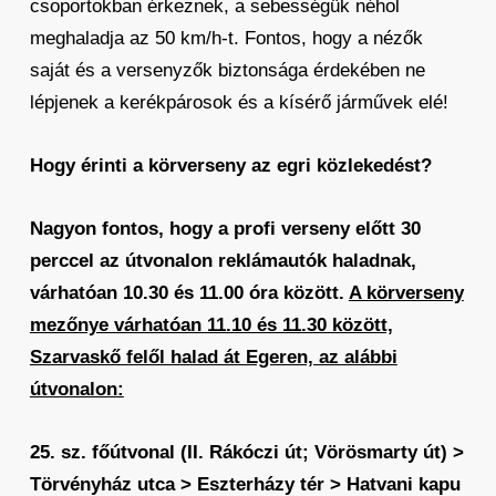
csoportokban érkeznek, a sebességük néhol
meghaladja az 50 km/h-t. Fontos, hogy a nézők
saját és a versenyzők biztonsága érdekében ne
lépjenek a kerékpárosok és a kísérő járművek elé!
Hogy érinti a körverseny az egri közlekedést?
Nagyon fontos, hogy a profi verseny előtt 30
perccel az útvonalon reklámautók haladnak,
várhatóan 10.30 és 11.00 óra között.
A körverseny
mezőnye várhatóan 11.10 és 11.30 között,
Szarvaskő felől halad át Egeren, az alábbi
útvonalon:
25. sz. főútvonal (II. Rákóczi út; Vörösmarty út) >
Törvényház utca > Eszterházy tér > Hatvani kapu