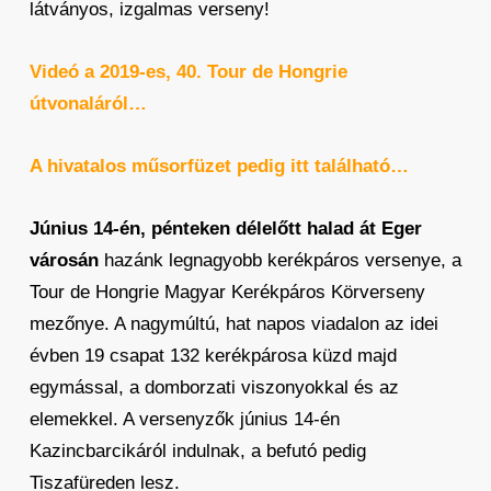
látványos, izgalmas verseny!
Videó a 2019-es, 40. Tour de Hongrie
útvonaláról…
A hivatalos műsorfüzet pedig itt található…
Június 14-én, pénteken délelőtt halad át Eger
városán
hazánk legnagyobb kerékpáros versenye, a
Tour de Hongrie Magyar Kerékpáros Körverseny
mezőnye. A nagymúltú, hat napos viadalon az idei
évben 19 csapat 132 kerékpárosa küzd majd
egymással, a domborzati viszonyokkal és az
elemekkel. A versenyzők június 14-én
Kazincbarcikáról indulnak, a befutó pedig
Tiszafüreden lesz.