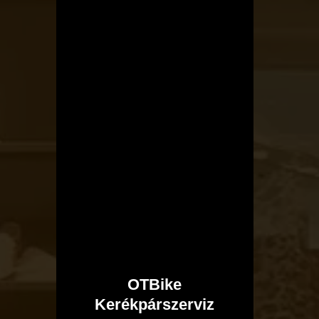
OTBike
Kerékpárszerviz
I