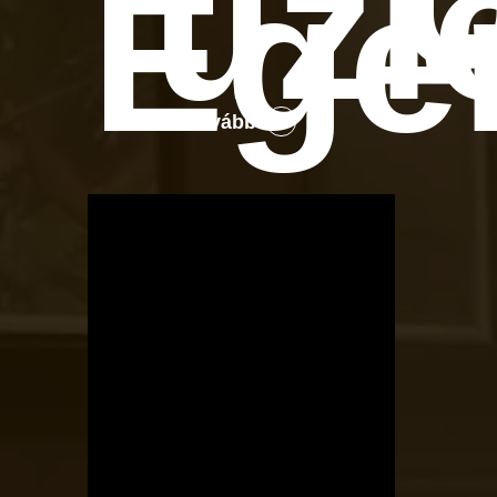
üzl
Ege
Tovább
OTBike
Kerékpárszerviz