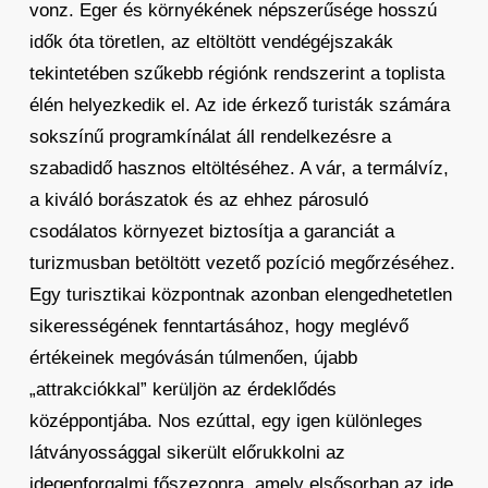
vonz. Eger és környékének népszerűsége hosszú
idők óta töretlen, az eltöltött vendégéjszakák
tekintetében szűkebb régiónk rendszerint a toplista
élén helyezkedik el. Az ide érkező turisták számára
sokszínű programkínálat áll rendelkezésre a
szabadidő hasznos eltöltéséhez. A vár, a termálvíz,
a kiváló borászatok és az ehhez párosuló
csodálatos környezet biztosítja a garanciát a
turizmusban betöltött vezető pozíció megőrzéséhez.
Egy turisztikai központnak azonban elengedhetetlen
sikerességének fenntartásához, hogy meglévő
értékeinek megóvásán túlmenően, újabb
„attrakciókkal” kerüljön az érdeklődés
középpontjába. Nos ezúttal, egy igen különleges
látványossággal sikerült előrukkolni az
idegenforgalmi főszezonra, amely elsősorban az ide