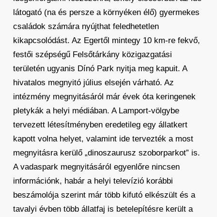
látogató (na és persze a környéken élő) gyermekes
családok számára nyújthat feledhetetlen
kikapcsolódást. Az Egertől mintegy 10 km-re fekvő,
festői szépségű Felsőtárkány közigazgatási
területén ugyanis Dínó Park nyitja meg kapuit. A
hivatalos megnyitó július elsején várható. Az
intézmény megnyitásáról már évek óta keringenek
pletykák a helyi médiában. A Lamport-völgybe
tervezett létesítményben eredetileg egy állatkert
kapott volna helyet, valamint ide tervezték a most
megnyitásra kerülő „dinoszaurusz szoborparkot” is.
A vadaspark megnyitásáról egyenlőre nincsen
információnk, habár a helyi televízió korábbi
beszámolója szerint már több kifutó elkészült és a
tavalyi évben több állatfaj is betelepítésre került a