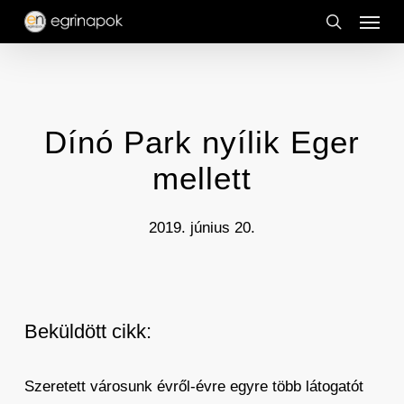
Menu
Skip
to
search
main
content
Dínó Park nyílik Eger
mellett
2019. június 20.
Beküldött cikk:
Szeretett városunk évről-évre egyre több látogatót