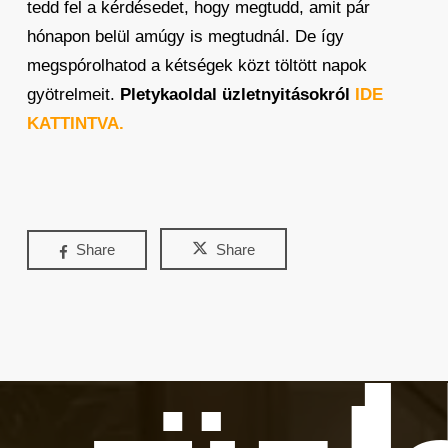
tedd fel a kérdésedet, hogy megtudd, amit pár
hónapon belül amúgy is megtudnál. De így
megspórolhatod a kétségek közt töltött napok
gyötrelmeit.
Pletykaoldal üzletnyitásokról
IDE
KATTINTVA.
Share
Share
Ú