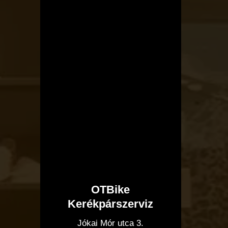
OTBike
Kerékpárszerviz
I
Jókai Mór utca 3.