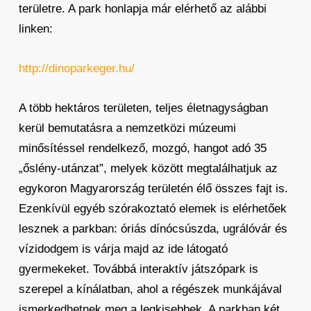
területre. A park honlapja már elérhető az alábbi
linken:
http://dinoparkeger.hu/
A több hektáros területen, teljes életnagyságban
kerül bemutatásra a nemzetközi múzeumi
minősítéssel rendelkező, mozgó, hangot adó 35
„őslény-utánzat”, melyek között megtalálhatjuk az
egykoron Magyarország területén élő összes fajt is.
Ezenkívül egyéb szórakoztató elemek is elérhetőek
lesznek a parkban: óriás dínócsúszda, ugrálóvár és
vízidodgem is várja majd az ide látogató
gyermekeket. Továbbá interaktív játszópark is
szerepel a kínálatban, ahol a régészek munkájával
ismerkedhetnek meg a legkisebbek. A parkban két