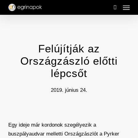
Menu
Skip
to
search
main
content
Felújítják az
Országzászló előtti
lépcsőt
2019. június 24.
Egy ideje már kordonok szegélyezik a
buszpályaudvar melletti Országzászlót a Pyrker