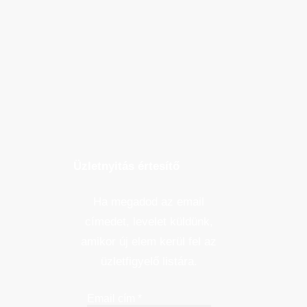
Üzletnyitás értesítő
Ha megadod az email
címedet, levelet küldünk,
amikor új elem kerül fel az
üzletfigyelő listára.
Email cím
*