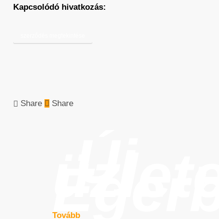
Kapcsolódó hivatkozás:
szerződés megtekintése
Share
Share
Új
üzlet
Eger
Tovább