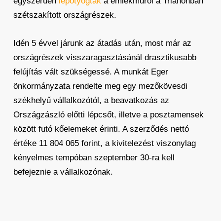
egyszerűen
lepotyogtak
a emlékműről a Trianonban
szétszakított országrészek.
Idén 5 évvel járunk az átadás után, most már az
országrészek visszaragasztásánál drasztikusabb
felújítás vált szükségessé. A munkát Eger
önkormányzata rendelte meg egy mezőkövesdi
székhelyű vállalkozótól, a beavatkozás az
Országzászló előtti lépcsőt, illetve a posztamensek
között futó kőelemeket érinti. A szerződés nettó
értéke 11 804 065 forint, a kivitelezést viszonylag
kényelmes tempóban szeptember 30-ra kell
befejeznie a vállalkozónak.