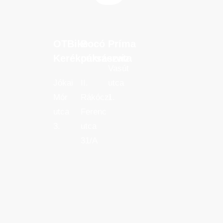
OTBike
Bocó
Príma
OTBike
Bocó
Príma
Kerékpárszerviz
cukrászata
Kerékpárszerviz
cukrászata
Vasút
Jókai
II.
utca
Mór
Rákóczi
1.
utca
Ferenc
3.
utca
31/A