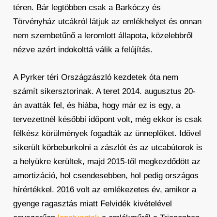
téren. Bár legtöbben csak a Barkóczy és
Törvényház utcákról látjuk az emlékhelyet és onnan
nem szembetűnő a leromlott állapota, közelebbről
nézve azért indokolttá válik a felújítás.
A Pyrker téri Országzászló kezdetek óta nem
számít sikersztorinak. A teret 2014. augusztus 20-
án avatták fel, és hiába, hogy már ez is egy, a
tervezettnél későbbi időpont volt, még ekkor is csak
félkész körülmények fogadták az ünneplőket. Idővel
sikerült körbeburkolni a zászlót és az utcabútorok is
a helyükre kerültek, majd 2015-től megkezdődött az
amortizáció, hol csendesebben, hol pedig országos
hírértékkel. 2016 volt az emlékezetes év, amikor a
gyenge ragasztás miatt Felvidék kivételével