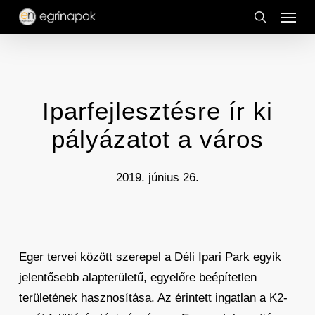
Menu
Skip
to
search
main
content
Iparfejlesztésre ír ki
pályázatot a város
2019. június 26.
Eger tervei között szerepel a Déli Ipari Park egyik
jelentősebb alapterületű, egyelőre beépítetlen
területének hasznosítása. Az érintett ingatlan a K2-