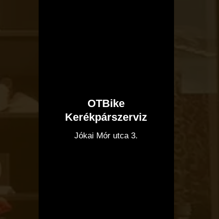
OTBike
Kerékpárszerviz
I
Jókai Mór utca 3.