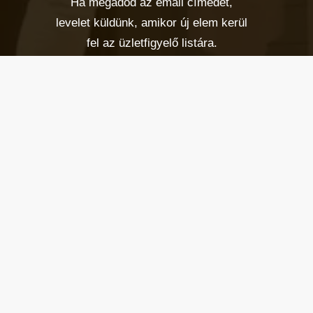
Ha megadod az email címedet,
levelet küldünk, amikor új elem kerül
fel az üzletfigyelő listára.
Email cím
*