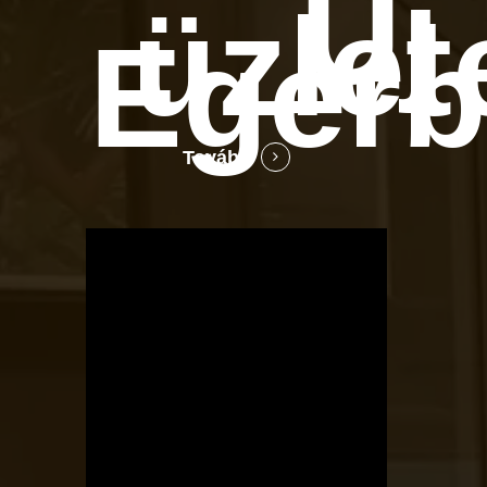
Új
üzlet
Eger
Tovább
OTBike
Kerékpárszerviz