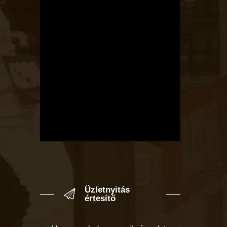
Üzletnyitás
értesítő