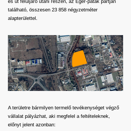
es út felüljáró utáni részén, az Eger-patak partján
található, összesen 23 858 négyzetméter
alapterülettel.
A területre bármilyen termelő tevékenységet végző
vállalat pályázhat, aki megfelel a feltételeknek,
előnyt jelent azonban: