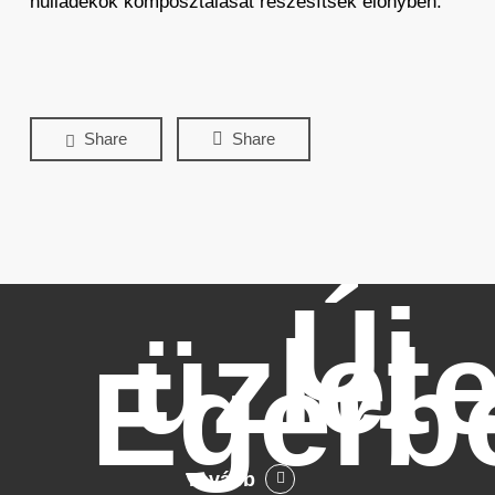
hulladékok komposztálását részesítsék előnyben.
Share
Share
Új
üzlet
Egerb
Tovább