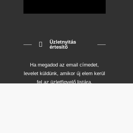
Üzletnyitás
értesítő
Ha megadod az email címedet,
levelet küldünk, amikor új elem kerül
fel az üzletfigyelő listára.
Email cím
*