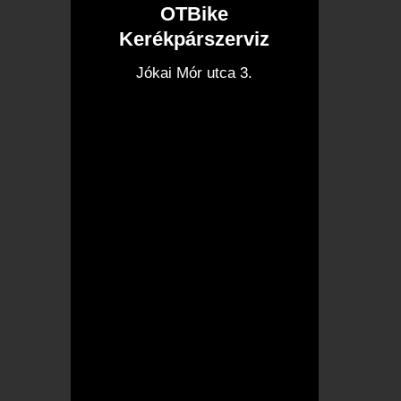
OTBike
Kerékpárszerviz
I
Jókai Mór utca 3.