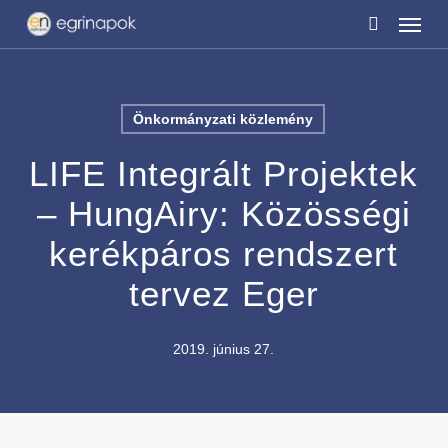
Menu
Skip
to
search
main
content
Önkormányzati közlemény
LIFE Integrált Projektek
– HungAiry: Közösségi
kerékpáros rendszert
tervez Eger
2019. június 27.