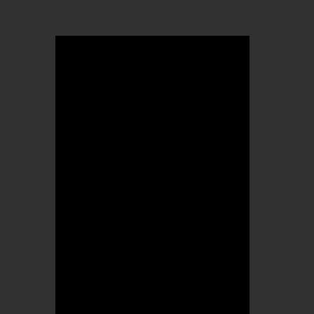
OTBike
Kerékpárszerviz