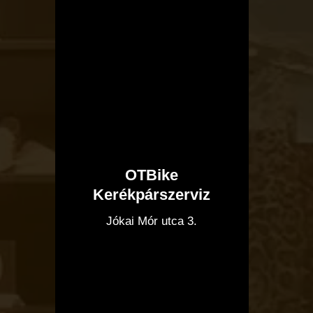
OTBike
Kerékpárszerviz
I
Jókai Mór utca 3.