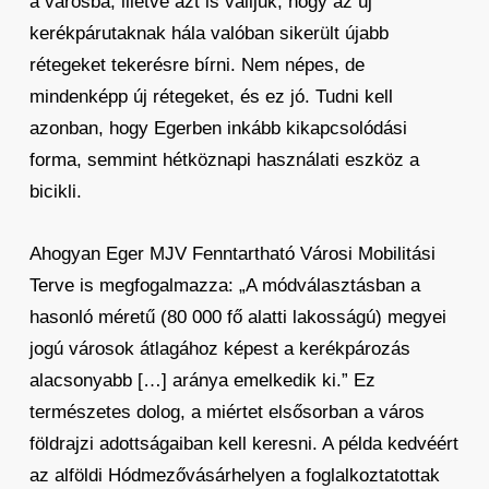
a városba, illetve azt is valljuk, hogy az új
kerékpárutaknak hála valóban sikerült újabb
rétegeket tekerésre bírni. Nem népes, de
mindenképp új rétegeket, és ez jó. Tudni kell
azonban, hogy Egerben inkább kikapcsolódási
forma, semmint hétköznapi használati eszköz a
bicikli.
Ahogyan Eger MJV Fenntartható Városi Mobilitási
Terve is megfogalmazza: „A módválasztásban a
hasonló méretű (80 000 fő alatti lakosságú) megyei
jogú városok átlagához képest a kerékpározás
alacsonyabb […] aránya emelkedik ki.” Ez
természetes dolog, a miértet elsősorban a város
földrajzi adottságaiban kell keresni. A példa kedvéért
az alföldi Hódmezővásárhelyen a foglalkoztatottak