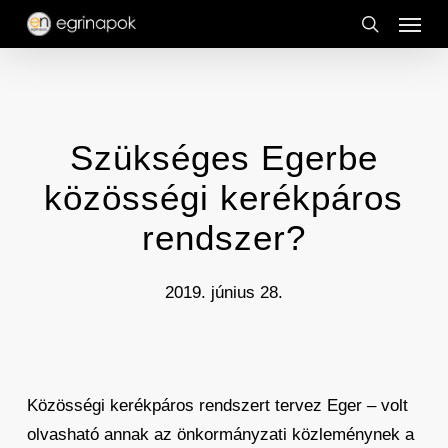
Menu
Skip
to
search
main
content
Szükséges Egerbe
közösségi kerékpáros
rendszer?
2019. június 28.
Közösségi kerékpáros rendszert tervez Eger – volt
olvasható annak az önkormányzati közleménynek a