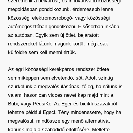
szeretnénk a belvárost, és innovatívabb közösségi
megoldásban gondolkozunk, érdemesebb lenne
közösségi elektromosrobogó- vagy közösségi
autómegosztóban gondolkozni. Elsősorban inkább
az autóban. Egyik sem új ötlet, bejáratott
rendszereket látunk magunk körül, még csak
külföldre sem kell menni értük.
Az egri közösségi kerékpáros rendszer ötlete
semmiképpen sem elvetendő, sőt. Adott szintig
szurkolunk a megvalósulásának, főleg, ha nálunk is
valami hasonlóan vicces nevet kap majd mint a
Bubi, vagy PécsiKe. Az Eger és bicikli szavakból
lehetne például Egeci. Tény mindenesetre, hogy ha
megvalósul, mindössze egy menő alternatívát
kapunk majd a szabadidő eltöltésére. Mellette