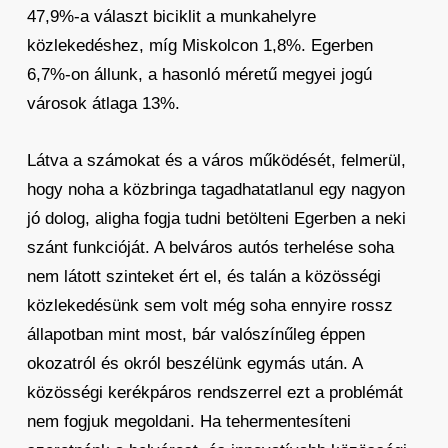
47,9%-a választ biciklit a munkahelyre
közlekedéshez, míg Miskolcon 1,8%. Egerben
6,7%-on állunk, a hasonló méretű megyei jogú
városok átlaga 13%.
Látva a számokat és a város működését, felmerül,
hogy noha a közbringa tagadhatatlanul egy nagyon
jó dolog, aligha fogja tudni betölteni Egerben a neki
szánt funkcióját. A belváros autós terhelése soha
nem látott szinteket ért el, és talán a közösségi
közlekedésünk sem volt még soha ennyire rossz
állapotban mint most, bár valószínűleg éppen
okozatról és okról beszélünk egymás után. A
közösségi kerékpáros rendszerrel ezt a problémát
nem fogjuk megoldani. Ha tehermentesíteni