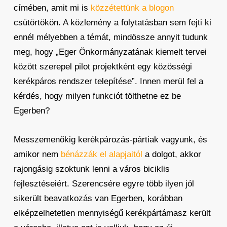
címében, amit mi is
közzétettünk a blogon
csütörtökön. A közlemény a folytatásban sem fejti ki
ennél mélyebben a témát, mindössze annyit tudunk
meg, hogy „Eger Önkormányzatának kiemelt tervei
között szerepel pilot projektként egy közösségi
kerékpáros rendszer telepítése”. Innen merül fel a
kérdés, hogy milyen funkciót tölthetne ez be
Egerben?
Messzemenőkig kerékpározás-pártiak vagyunk, és
amikor nem
bénázzák el alapjaitól
a dolgot, akkor
rajongásig szoktunk lenni a város biciklis
fejlesztéseiért. Szerencsére egyre több ilyen jól
sikerült beavatkozás van Egerben, korábban
elképzelhetetlen mennyiségű kerékpártámasz került