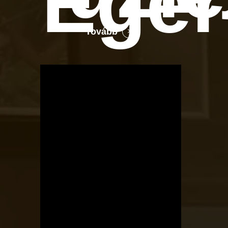
Ege
Tovább
OTBike
Kerékpárszerviz